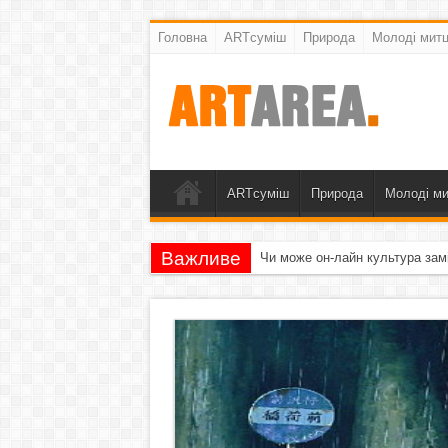
Головна
ARTсуміш
Природа
Молоді митц
ARTсуміш
Природа
Молоді ми
Важливе
Чи може он-лайн культура зам