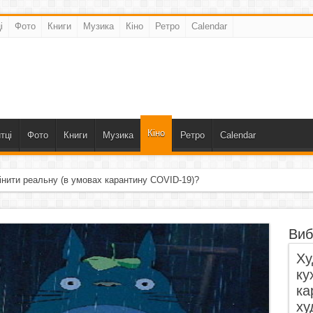
і
Фото
Книги
Музика
Кіно
Ретро
Calendar
Кіно
тці
Фото
Книги
Музика
Ретро
Calendar
інити реальну (в умовах карантину COVID-19)?
Виб
Ху
ку
ка
ху