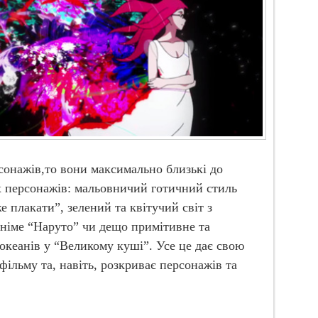
сонажів,то вони максимально близькі до
х персонажів: мальовничий готичний стиль
е плакати”, зелений та квітучий світ з
аніме “Наруто” чи дещо примітивне та
океанів у “Великому куші”. Усе це дає свою
ільму та, навіть, розкриває персонажів та