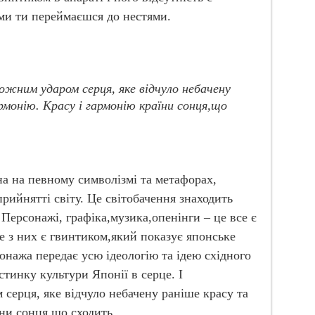
ми ти переймаєшся до нестями.
кожним ударом серця, яке відчуло небачену
рмонію. Красу і гармонію країни сонця,що
на на певному символізмі та метафорах,
прийнятті світу. Це світобачення знаходить
. Персонажі, графіка,музика,опенінги – це все є
е з них є гвинтиком,який показує японське
онажа передає усю ідеологію та ідею східного
стинку культури Японії в серце. І
серця, яке відчуло небачену раніше красу та
їни сонця,що сходить.