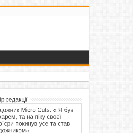
ір редакції
дожник Micro Cuts: « Я був
харем, та на піку своєї
р`єри покинув усе та став
дожником».