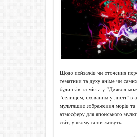
Щодо пейзажів чи оточення пер
тематики та духу аніме чи сами
будинків та міста у “Диявол мож
“селищем, схованим у листі” в 
мультяшне зображення морів та 
атмосферу для японського мультф
світ, у якому вони живуть.