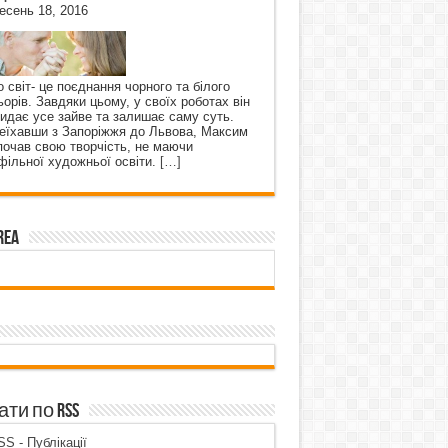
есень 18, 2016
о світ- це поєднання чорного та білого
ьорів. Завдяки цьому, у своїх роботах він
кидає усе зайве та залишає саму суть.
еїхавши з Запоріжжя до Львова, Максим
почав свою творчість, не маючи
фільної художньої освіти.
[…]
rea
ти по RSS
S - Публікації