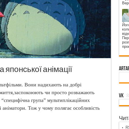
Вер
Йог
кол
від
Пер
роз
про
а японської анімації
ArtA
ьтфільми. Вони надихають на добрі
 життя,заспокоюють чи просто розважають
VK
к, “специфічна група” мультиплікаційних
і аніматори. Тож у чому полягає особливість
Чита
RS