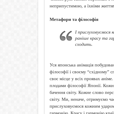
неприпустимою, а їхніми життя
Метафори та філософія
І прислуховуємося 
раніше красу та га
сходить.
Уся японська анімація побудова
філософії і своєму “східному” с
своє місце у всіх проявах аніме
плодами філософії Японії. Кожн
бачення світу. Кожне слово перс
світу. Ми, неначе, отримуємо ча
прислуховуємося кожним ударом 
гармонію. Красу і гармонію кра