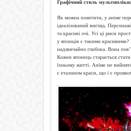
Графічний стиль мультиплікац
Як можна помітити, у аніме пер
ідеалізований вигляд. Персонаж
та красиві очі. Усі ці риси про
у японців є такими красивими? 
надзвичайно глибока. Вона пов’
Кожен японець старається стати
їхньому житті. Аніме не вийнят
є еталоном краси, що і є прояво