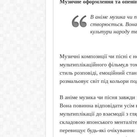
Музичне оформлення та опені
В аніме музика чи 
створюється. Вона 
культури народу тво
Музичні композиції чи пісні є 
мультиплікаційного фільму,в том
стиль розповіді, емоційний стан
розмальовує світ під кольори под
В аніме музика чи пісня завжди
Вона повинна відповідати усім 
мультиплікації до взаємодії з г
складовою японського менталітет
перевищує будь-які очікування