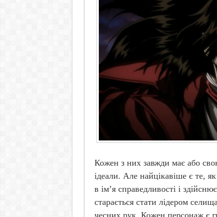
Кожен з них завжди має або свою
ідеали. Але найцікавіше є те, 
в ім’я справедливості і здійсню
старається стати лідером селища
чесних рук. Кожен персонаж є гв