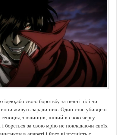
 ідею,або свою боротьбу за певні цілі чи
як вони живуть заради них. Один стає убивцею
є геноцид злочинців, інший в свою чергу
 і бореться за свою мрію не покладаючи своїх
интиком в апараті і його відсутність є