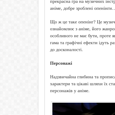
прекрасна гра на музичних інст
аніме, добре зроблені опенінги…
Що ж це таке опенінг? Це музи
ознайомлює з аніме, його жанро
особливого не має бути, проте я
гама та графічні ефекти ідуть р
до досконалості.
Персонажі
Надзвичайна глибина та прописан
характери та цікаві шляхи їх с
персонажів у аніме.