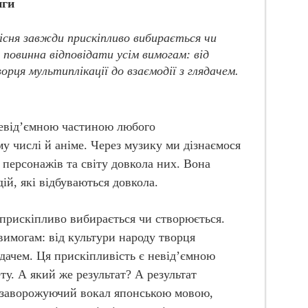
нги
пісня завжди прискіпливо вибирається чи
повинна відповідати усім вимогам: від
рця мультиплікації до взаємодії з глядачем.
невід’ємною частиною любого
у числі й аніме. Через музику ми дізнаємося
 персонажів та світу довкола них. Вона
ій, які відбуваються довкола.
 прискіпливо вибирається чи створюється.
вимогам: від культури народу творця
лядачем. Ця прискіпливість є невід’ємною
у. А який же результат? А результат
: заворожуючий вокал японською мовою,