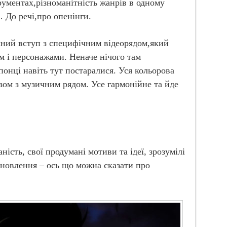
рументах,різноманітність жанрів в одному
 До речі,про опенінги.
чний вступ з специфічним відеорядом,який
м і персонажами. Неначе нічого там
понці навіть тут постаралися. Уся кольорова
азом з музичним рядом. Усе гармонійне та йде
ість, свої продумані мотиви та ідеї, зрозумілі
тановлення – ось що можна сказати про