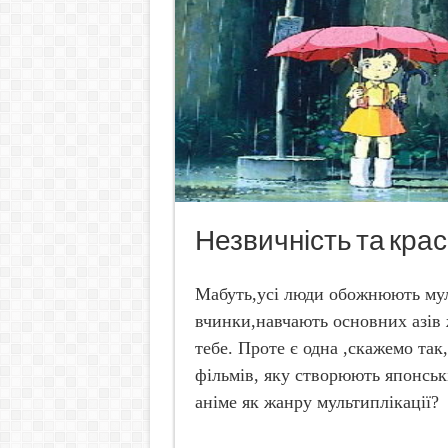
Незвичність та крас
Мабуть,усі люди обожнюють мул
вчинки,навчають основних азів
тебе. Проте є одна ,скажемо та
фільмів, яку створюють японськ
аніме як жанру мультиплікації?