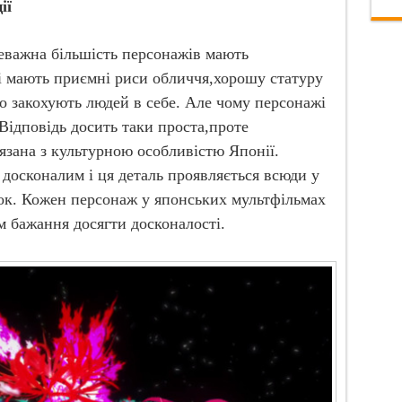
ії
еважна більшість персонажів мають
і мають приємні риси обличчя,хорошу статуру
сто закохують людей в себе. Але чому персонажі
Відповідь досить таки проста,проте
язана з культурною особливістю Японії.
 досконалим і ця деталь проявляється всюди у
ок. Кожен персонаж у японських мультфільмах
м бажання досягти досконалості.