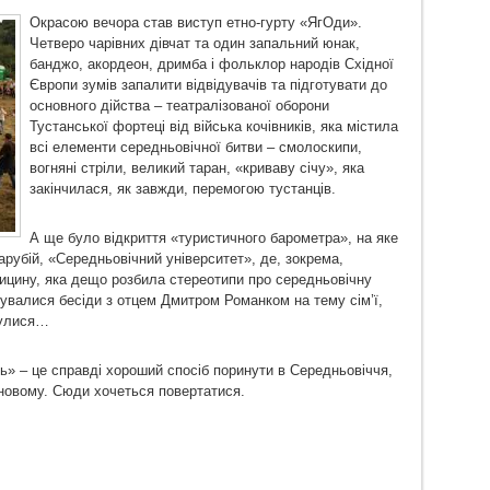
Окрасою вечора став виступ етно-гурту «ЯгОди».
Четверо чарівних дівчат та один запальний юнак,
банджо, акордеон, дримба і фольклор народів Східної
Європи зумів запалити відвідувачів та підготувати до
основного дійства – театралізованої оборони
Тустанської фортеці від війська кочівників, яка містила
всі елементи середньовічної битви – смолоскипи,
вогняні стріли, великий таран, «криваву січу», яка
закінчилася, як завжди, перемогою тустанців.
А ще було відкриття «туристичного барометра», на яке
рубій, «Середньовічний університет», де, зокрема,
дицину, яка дещо розбила стереотипи про середньовічну
бувалися бесіди з отцем Дмитром Романком на тему сім’ї,
дбулися…
ь» – це справді хороший спосіб поринути в Середньовіччя,
о-новому. Сюди хочеться повертатися.