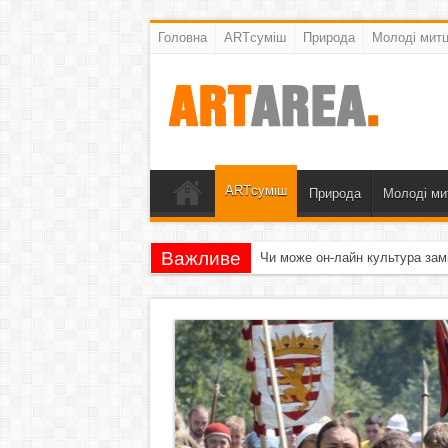
Головна
ARTсуміш
Природа
Молоді митц
ARTсуміш
Природа
Молоді ми
Важливе
Чи може он-лайн культура зам