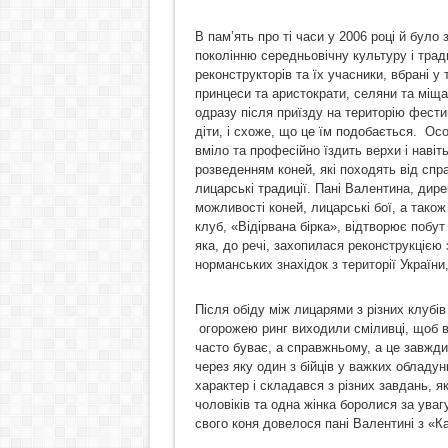
В пам’ять про ті часи у 2006 році й бул
поколінню середньовічну культуру і тради
реконструкторів та їх учасники, вбрані у 
принцеси та аристократи, селяни та міщан
одразу після приїзду на територію фестив
діти, і схоже, що це їм подобається. Осо
вміло та професійно їздить верхи і наві
розведенням коней, які походять від спр
лицарські традиції. Пані Валентина, дире
можливості коней, лицарські бої, а тако
клуб, «Відірвана бірка», відтворює побут
яка, до речі, захопилася реконструкцією
норманських знахідок з території України
Після обіду між лицарями з різних клубі
огорожею ринг виходили сміливці, щоб в
часто буває, а справжньому, а це завжд
через яку один з бійців у важких обладу
характер і складався з різних завдань, я
чоловіків та одна жінка боролися за уваг
свого коня довелося пані Валентині з «Ка