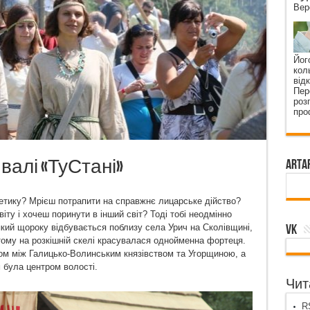
Вер
Йог
кол
від
Пер
роз
про
валі «ТуСтані»
ArtA
етику? Мрієш потрапити на справжнє лицарське дійство?
ту і хочеш поринути в інший світ? Тоді тобі неодмінно
VK
який щороку відбувається поблизу села Урич на Сколівщині,
в тому на розкішній скелі красувалася однойменна фортеця.
ом між Галицько-Волинським князівством та Угорщиною, а
 була центром волості.
Чита
RS