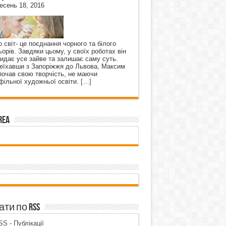
есень 18, 2016
о світ- це поєднання чорного та білого
ьорів. Завдяки цьому, у своїх роботах він
кидає усе зайве та залишає саму суть.
еїхавши з Запоріжжя до Львова, Максим
почав свою творчість, не маючи
фільної художньої освіти.
[…]
rea
ти по RSS
S - Публікації