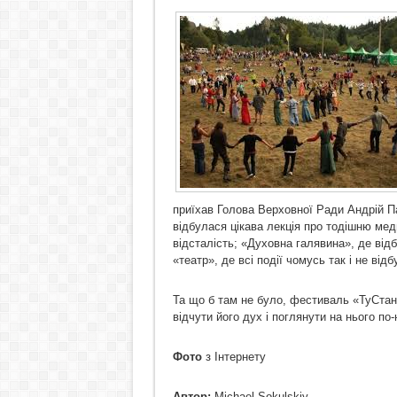
приїхав Голова Верховної Ради Андрій Па
відбулася цікава лекція про тодішню ме
відсталість; «Духовна галявина», де від
«театр», де всі події чомусь так і не ві
Та що б там не було, фестиваль «ТуСтан
відчути його дух і поглянути на нього п
Фото
з Інтернету
Автор:
Michael Sokulskiy