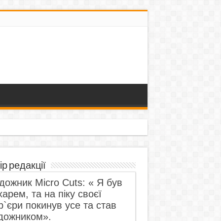
ір редакції
дожник Micro Cuts: « Я був
харем, та на піку своєї
р`єри покинув усе та став
дожником».