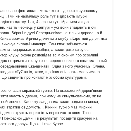
о засновано фестиваль, мета якого – донести сучасному
ції. І чи не найбільшу роль тут відіграють клуби
тодішню одежу. І от, 4 серпня тут зібралися лицарі,
и, навіть чернець у каптурі – усі вони впадають в очі
алю. Вбрані в дусі Середньовіччя не тільки дорослі, а й
блива вражає 9-річна дівчинка з клубу «Каретний двір», яка
ть виконує складні маневри. Сам клуб займається
авжніх лицарських жеребців, а також реконструює
ктор клубу, охоче розповідає всім охочим про особливі
ж дає потримати точну копію середньовічного шолома. Інший
 середньовічної Скандинавії. Одна з його учасниць, Олена,
 завдяки «ТуСтані», каже, що їхня спільнота має чимало
, що свідчить про контакт між обома культурами.
в розпочався справжній турнір. На окреслений дерев’яною
зяти участь у двобої, при чому не симульованому, як це
и небезпечно. Клопоту завдавала також надмірна спека,
нках втратив свідомість… Кінний турнір мав мирний
кі демонструють спритність вершника та коня. Троє
у Прекрасної Дами, і в результаті посадити красуню на
ретного двору». Що ж, і таке буває.