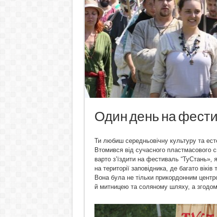
Один день на фести
Ти любиш середньовічну культуру та ест
Втомився від сучасного пластмасового сві
варто з’їздити на фестиваль “ТуСтань», 
на території заповідника, де багато вікі
Вона була не тільки прикордонним центр
й митницею та соляному шляху, а згодом