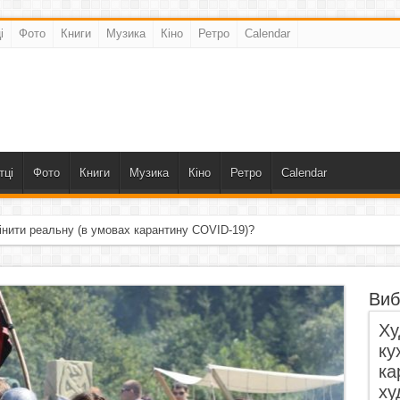
і
Фото
Книги
Музика
Кіно
Ретро
Calendar
тці
Фото
Книги
Музика
Кіно
Ретро
Calendar
інити реальну (в умовах карантину COVID-19)?
Виб
Ху
ку
ка
ху