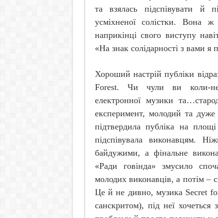
та взялась підспівувати й п
усміхненої солістки. Вона ж
наприкінці свого виступу наві
«На знак солідарності з вами я 
Хороший настрій публіки відра
Forest
. Чи чули ви коли-неб
електронної музики та…старо
експеримент, молодий та дуже
підтвердила публіка на площі
підспівувала виконавцям. Ні
байдужими, а фінальне викона
«Ради говінда» змусило споч
молодих виконавців, а потім – с
Це й не дивно, музика
Secret
fo
санскритом), під неї хочеться 