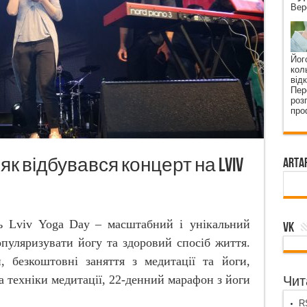
Вер
Йог
кол
від
Пер
роз
про
 як відбувався концерт на Lviv
ArtA
ть
Lviv
Yoga
Day
– масштабний і унікальний
VK
пуляризувати йогу та здоровий спосіб життя.
, безкоштовні заняття з медитації та йоги,
а техніки медитації, 22-денний марафон з йоги
Чита
RS