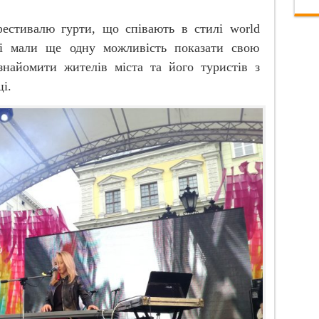
фестивалю гурти, що співають в стилі
world
ді мали ще одну можливість показати свою
знайомити жителів міста та його туристів з
і.