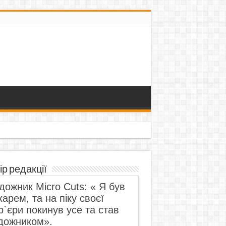
ір редакції
дожник Micro Cuts: « Я був
харем, та на піку своєї
р`єри покинув усе та став
дожником».