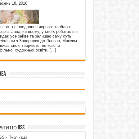
есень 18, 2016
о світ- це поєднання чорного та білого
ьорів. Завдяки цьому, у своїх роботах він
кидає усе зайве та залишає саму суть.
еїхавши з Запоріжжя до Львова, Максим
почав свою творчість, не маючи
фільної художньої освіти.
[…]
rea
ти по RSS
S - Публікації