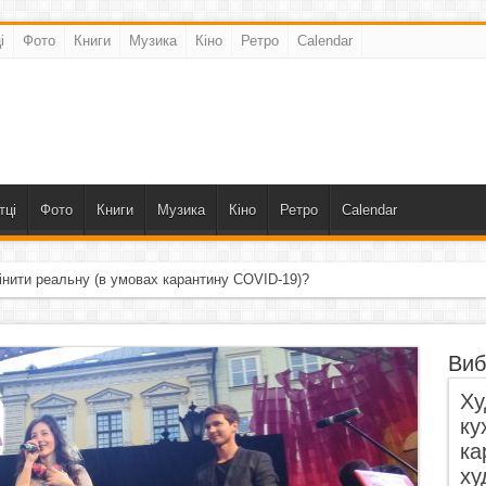
і
Фото
Книги
Музика
Кіно
Ретро
Calendar
тці
Фото
Книги
Музика
Кіно
Ретро
Calendar
інити реальну (в умовах карантину COVID-19)?
Виб
Ху
ку
ка
ху