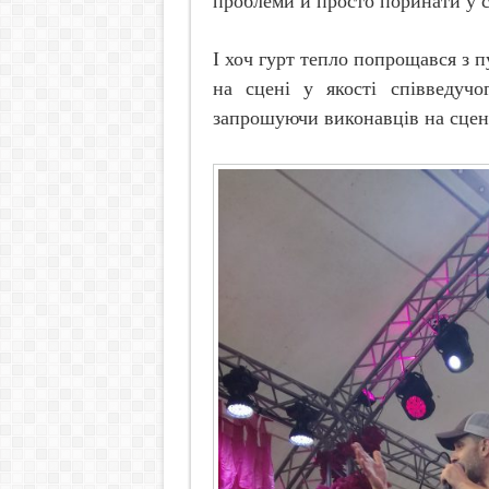
проблеми й просто поринати у сл
І хоч гурт тепло попрощався з 
на сцені у якості співведучо
запрошуючи виконавців на сцен