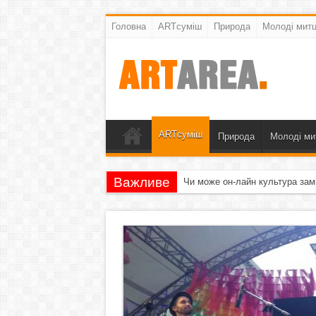
Головна
ARTсуміш
Природа
Молоді митц
ARTсуміш
Природа
Молоді ми
Важливе
Чи може он-лайн культура зам