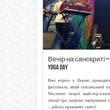
Вечір на санскриті –
Yoga Day
Вже втретє у Львові проводя
фестиваль, який покликаний по
Численні творчі майстер-класи
лекції про здорове харчування т
– дійсно вражаюче свято!