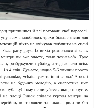
 дощ припинився й всі поховали свої парасолі.
тупу всім знадобилось трохи більше місця для
омпозицій ніхто не очікував побачити на сцені
бе
Pizza
party
guys
. Їх вихід розпочався зі слів:
 мантри ви вже знаєте, тому почнемо!». Троє
али, розбурхуючи публіку, а тоді довели всім,
і з 4 слів. Думаєте, нудно 5-6 хвилин просто
nityananda
», «
chaitanya
» та інші слова? А ось і
асти на будь-яку мелодію, а енергетика цих
усю публіку! Тому не дивуйтесь, якщо почуєте,
й на площі Ринок співали гуртом мантри на
 енергійно, повторюючи за виконавцями чи без