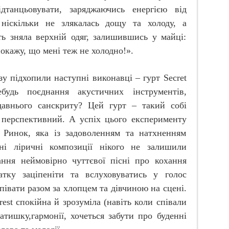
ідтанцьовувати, заряджаючись енергією від
 ніскільки не злякалась дощу та холоду, а
ть зняла верхній одяг, залишившись у майці:
покажу, що мені теж не холодно!».
зу підхопили наступні виконавці – гурт
Secret
удь поєднання акустичних інструментів,
давнього санскриту? Цей гурт – такий собі
 перспективний. А успіх цього експерименту
 Ринок, яка із задоволенням та натхненням
жні ліричні композиції нікого не залишили
ння неймовірно чуттєвої пісні про кохання
атку заціпеніти та вслуховуватись у голос
півати разом за хлопцем та дівчиною на сцені.
rest
спокійна й зрозуміла (навіть коли співали
затишку,гармонії, хочеться забути про буденні