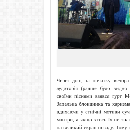
Через дощ на початку вечора
аудиторія (радше було видно 
своїми піснями взявся гурт
M
Запальна блондинка та харизм
вдихаючи у етнічні мотиви суч
мантри, а якщо хтось їх не зна
на великий екран позаду. Тому 