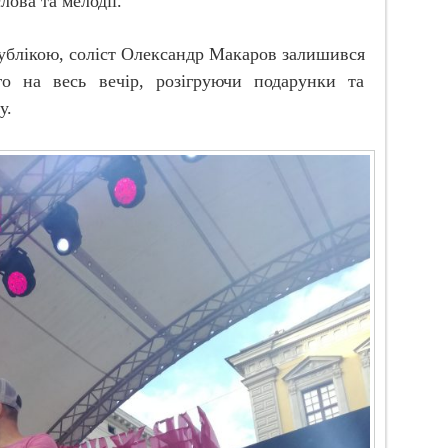
ова та мелодії.
публікою, соліст Олександр Макаров залишився
го на весь вечір, розігруючи подарунки та
у.