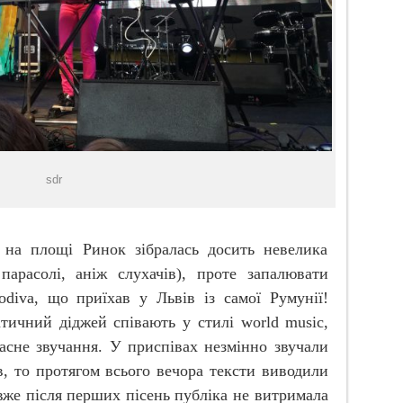
sdr
 на площі Ринок зібралась досить невелика
парасолі, аніж слухачів), проте запалювати
odiva
, що приїхав у Львів із самої Румунії!
атичний діджей співають у стилі
world
music
,
асне звучання. У приспівах незмінно звучали
в, то протягом всього вечора тексти виводили
вже після перших пісень публіка не витримала