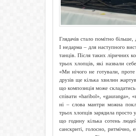
Глядачів стало помітно більше,
І недарма – для наступного вис
танців. Після таких ліричних к
трьох хлопців, які назвали се
«Ми нічого не готували, проте
друзів ще кілька хвилин жартув
що композиція може складатись…
співати «
haribol
», «
gauranga
», «
ні – слова мантри можна покл
трьох хлопців зарядила просто 
що годину кілька сотень люде
санскриті, голосно, ритмічно,