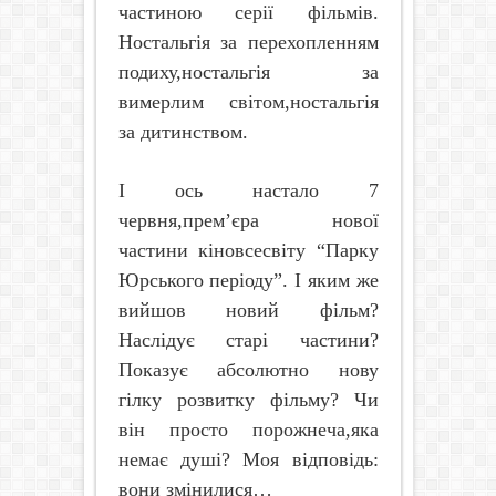
частиною серії фільмів.
Ностальгія за перехопленням
подиху,ностальгія за
вимерлим світом,ностальгія
за дитинством.
І ось настало 7
червня,прем’єра нової
частини кіновсесвіту “Парку
Юрського періоду”. І яким же
вийшов новий фільм?
Наслідує старі частини?
Показує абсолютно нову
гілку розвитку фільму? Чи
він просто порожнеча,яка
немає душі? Моя відповідь:
вони змінилися…