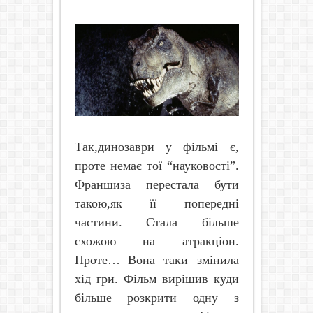
Так,динозаври у фільмі є,
проте немає тої “науковості”.
Франшиза перестала бути
такою,як її попередні
частини. Стала більше
схожою на атракціон.
Проте…
Вона таки змінила
хід гри. Фільм вирішив куди
більше розкрити одну з