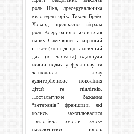
Пратт бездоганно виконав
роль Ніка, дресерувальника
велоцерапторів. Також Брайс
Ховард прекрасно зіграла
роль Клер, одної з керівників
парку. Саме вони та хороший
сюжет (хоч і дещо класичний
для цієї частини) вдихнули
новий подих у франшизу та
зацікавили нову
аудиторію,нове покоління
дітей та підлітків.
Ностальгуюче бажання
“ветеранів” франшизи, які
колись захоплювалися
трилогією, змогли знову
насолодитися новою