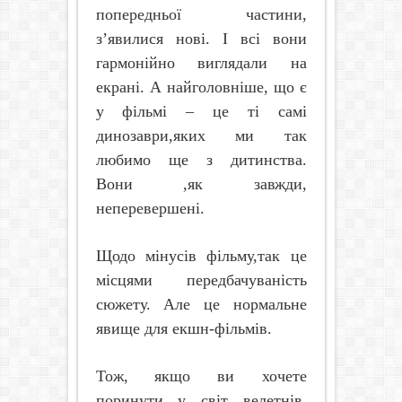
попередньої частини,
з’явилися нові. І всі вони
гармонійно виглядали на
екрані. А найголовніше, що є
у фільмі – це ті самі
динозаври,яких ми так
любимо ще з дитинства.
Вони ,як завжди,
неперевершені.
Щодо мінусів фільму,так це
місцями передбачуваність
сюжету. Але це нормальне
явище для екшн-фільмів.
Тож,
якщо ви хочете
поринути у світ велетнів,