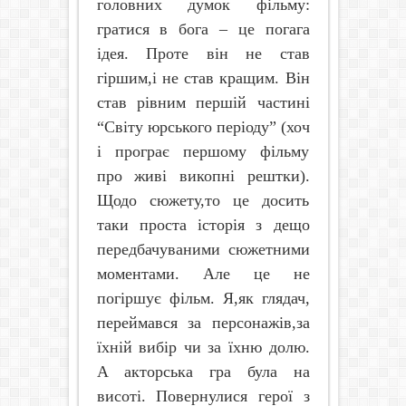
головних думок фільму:
гратися в бога – це погага
ідея. Проте він не став
гіршим,і не став кращим. Він
став рівним першій частині
“Світу юрського періоду” (хоч
і програє першому фільму
про живі викопні рештки).
Щодо сюжету,то це досить
таки проста історія з дещо
передбачуваними сюжетними
моментами. Але це не
погіршує фільм. Я,як глядач,
переймався за персонажів,за
їхній вибір чи за їхню долю.
А акторська гра була на
висоті. Повернулися герої з