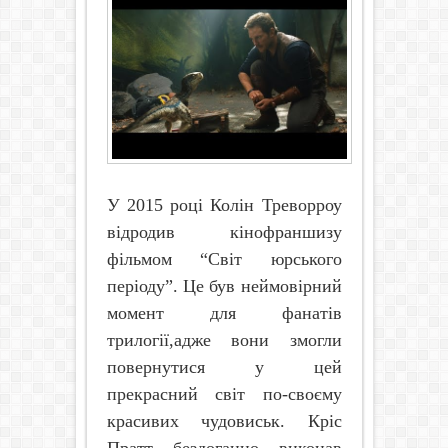
У 2015 році Колін Треворроу
відродив кінофраншизу
фільмом “Світ юрського
періоду”. Це був неймовірний
момент для фанатів
трилогії,адже вони змогли
повернутися у цей
прекрасний світ по-своєму
красивих чудовиськ. Кріс