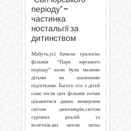
періоду” –
частинка
ностальгії за
дитинством
Мабуть,усі бачили трилогію
фільмів “Парк юрського
періоду” коли були малими
дітьми чи шаленими
підлітками. Багато хто з дітей
саме після цих фільмів почав
цікавитися давно вимерлим
світом динозаврів,світом
сурових реалій та
велетнів,які могли легко