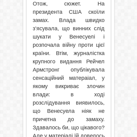
Отож, сюжет. На
президента США скоїли
замах. Влада швидко
з’ясувала, що винних слід
шукати у Венесуелі і
розпочала війну проти цієї
країни. Втім, журналістка
крупного видання Рейчел
Армстронг опублікувала
сенсаційний матераіал, у
якому викриває злочин
влади: в ході
розслідування виявилось,
що Венесуела ніяк не
причетна до замаху.
Здавалось би, що цікавого?
Але у матеріалі їй довелось