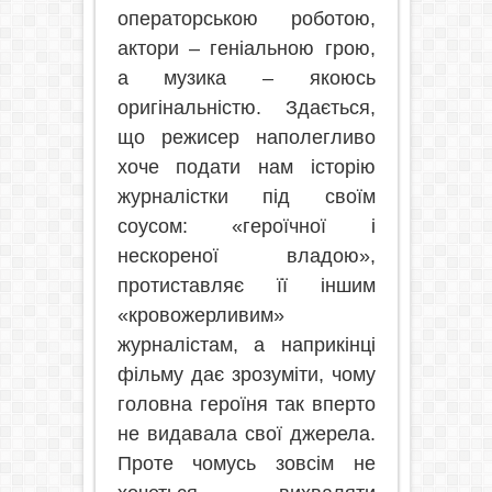
операторською роботою,
актори – геніальною грою,
а музика – якоюсь
оригінальністю. Здається,
що режисер наполегливо
хоче подати нам історію
журналістки під своїм
соусом: «героїчної і
нескореної владою»,
протиставляє її іншим
«кровожерливим»
журналістам, а наприкінці
фільму дає зрозуміти, чому
головна героїня так вперто
не видавала свої джерела.
Проте чомусь зовсім не