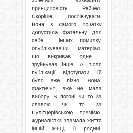
хочеться вихваляти
принциповість Рейчел.
Скоріше, поспівчувати.
Вона з самого початку
допустила фатальну для
себе і інших помилку,
опублікувавши матеріал,
що викривав одне і
зруйнував інше. А після
публікації відступати їй
було вже пізно. Вона,
фактично, вже не мала
вибору. В погоні чи то за
славою чи то за
Пулітцерівською премією,
журналістка зламала життя
іншій жінці, її родині,