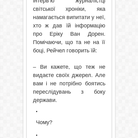
інтерв’ю журналістці
світської хроніки, яка
намагається випитати у неї,
хто ж дав їй інформацію
про Еріку Ван Дорен.
Помічаючи, що та не на її
боці, Рейчел говорить їй:
– Ви кажете, що теж не
видаєте своїх джерел. Але
вам і не потрібно боятись
переслідувань з боку
держави.
Чому?