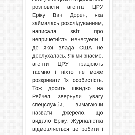
розповісти агента ЦРУ
Еріку Ван Дорен, яка
займалась розслідуванням,
написала звіт про
непричетність Венесуели і
до якої влада США не
дослухалась. Як ми знаємо,
агенти ЦРУ працюють
таємно і ніхто не може
розкривати їх особистість.
Тож досить швидко на
Рейчел звернули увагу
спецслужби, вимагаючи
назвати джерело, що
видало Еріку. Журналістка
відмовляється це робити і