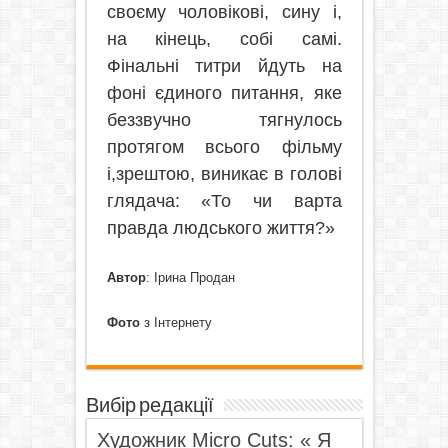
своєму чоловікові, сину і,
на кінець, собі самі.
Фінальні титри йдуть на
фоні єдиного питання, яке
беззвучно тягнулось
протягом всього фільму
і,зрештою, виникає в голові
глядача: «То чи варта
правда людського життя?»
Автор
: Ірина Продан
Фото
з Інтернету
Вибір редакції
Художник Micro Cuts: « Я