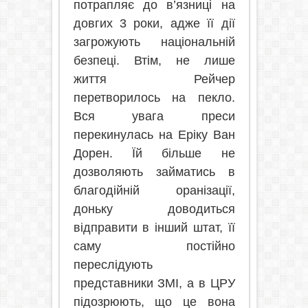
потрапляє до в’язниці на
довгих 3 роки, адже її дії
загрожують національній
безпеці. Втім, не лише
життя Рейчер
перетворилось на пекло.
Вся увага преси
перекинулась на Еріку Ван
Дорен. Їй більше не
дозволяють займатись в
благодійній оранізації,
доньку доводиться
відправити в інший штат, її
саму постійно
переслідують
представники ЗМІ, а в ЦРУ
підозрюють, що це вона