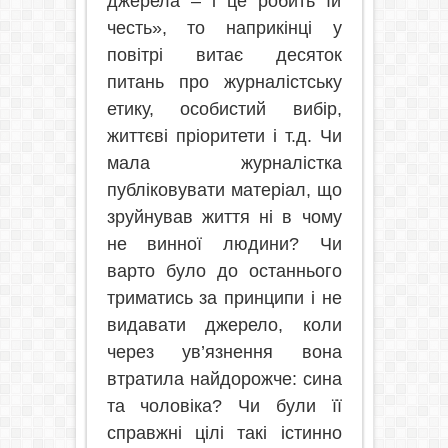
джерела – і це робить їй
честь», то наприкінці у
повітрі витає десяток
питань про журналістську
етику, особистий вибір,
життєві пріоритети і т.д. Чи
мала журналістка
публіковувати матеріал, що
зруйнував життя ні в чому
не винної людини? Чи
варто було до останнього
триматись за принципи і не
видавати джерело, коли
через ув’
язнення вона
втратила найдорожче: сина
та чоловіка? Чи були її
справжні цілі такі істинно