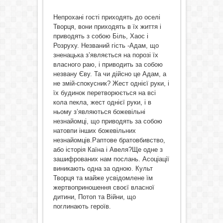
Непрохані гості приходять до оселі
Творця, вони приходять в їх життя і
приводять з собою Біль, Хаос і
Розруху. Незваний гість -Адам, що
зненацька з’являється на порозі їх
власного раю, і приводить за собою
незвану Єву. Та чи дійсно це Адам, а
не змій-спокусник? Жест однієї руки, і
їх будинок перетворюється на всі
кола пекла, жест однієї руки, і в
ньому з’являються божевільні
незнайомці, що приводять за собою
натовпи інших божевільних
незнайомців.Раптове братовбивство,
або історія Каїна і Авеля?Ще одне з
зашифрованих нам послань. Асоціації
виникають одна за одною. Культ
Творця та майже усвідомлене їм
жертвоприношення своєї власної
дитини, Потоп та Війни, що
поглинають героїв.