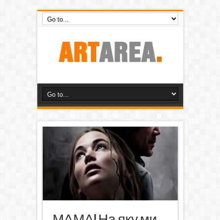
МАМА! На яку ми