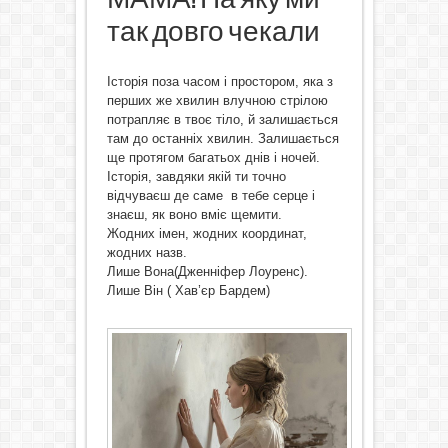
так довго чекали
Історія поза часом і простором, яка з
перших же хвилин влучною стрілою
потрапляє в твоє тіло, й залишається
там до останніх хвилин. Залишається
ще протягом багатьох днів і ночей.
Історія, завдяки якій ти точно
відчуваєш де саме в тебе серце і
знаєш, як воно вміє щемити.
Жодних імен, жодних координат,
жодних назв.
Лише Вона(Дженніфер Лоуренс).
Лише Він ( Хав’єр Бардем)