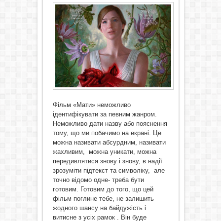
Фільм «Мати» неможливо
ідентифікувати за певним жанром.
Неможливо дати назву або пояснення
тому, що ми побачимо на екрані. Це
можна називати абсурдним, називати
жахливим, можна уникати, можна
передивлятися знову і знову, в надії
зрозуміти підтекст та символіку, але
точно відомо одне- треба бути
готовим. Готовим до того, що цей
фільм поглине тебе, не залишить
жодного шансу на байдужість і
витисне з усіх рамок . Він буде