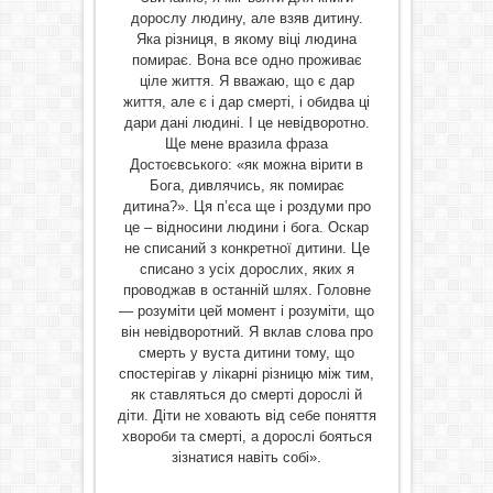
дорослу людину, але взяв дитину.
Яка різниця, в якому віці людина
помирає. Вона все одно проживає
ціле життя. Я вважаю, що є дар
життя, але є і дар смерті, і обидва ці
дари дані людині. І це невідворотно.
Ще мене вразила фраза
Достоєвського: «як можна вірити в
Бога, дивлячись, як помирає
дитина?». Ця п’єса ще і роздуми про
це – відносини людини і бога. Оскар
не списаний з конкретної дитини. Це
списано з усіх дорослих, яких я
проводжав в останній шлях. Головне
— розуміти цей момент і розуміти, що
він невідворотний. Я вклав слова про
смерть у вуста дитини тому, що
спостерігав у лікарні різницю між тим,
як ставляться до смерті дорослі й
діти. Діти не ховають від себе поняття
хвороби та смерті, а дорослі бояться
зізнатися навіть собі».