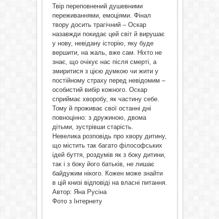
Твір переповнений душевними
переживаннями, емоціями. Фінал
твору досить трагічний – Оскар
назавжди покидає цей світ й вирушає
у нову, невідану історію, яку буде
вершити, на жаль, вже сам. Ніхто не
знає, що очікує нас після смерті, а
змиритися з цією думкою чи жити у
постійному страху перед невідомим –
особистий вибір кожного. Оскар
сприймає хворобу, як частину себе.
Тому й проживає свої останні дні
повноцінно: з дружиною, двома
дітьми, зустрівши старість.
Невелика розповідь про хвору дитину,
що містить так багато філософських
ідей буття, роздумів як з боку дитини,
так і з боку його батьків, не лишає
байдужим нікого. Кожен може знайти
в цій книзі відповіді на власні питання.
Автор: Яна Русіна
Фото з Інтернету