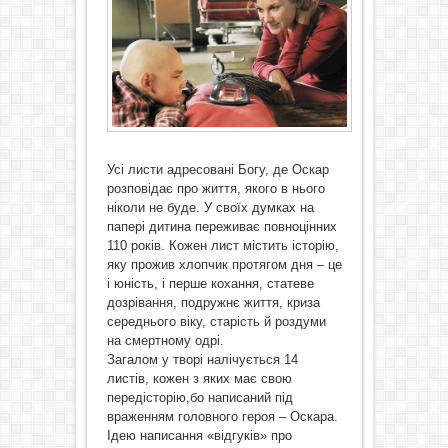
Усі листи адресовані Богу, де Оскар
розповідає про життя, якого в нього
ніколи не буде. У своїх думках на
папері дитина переживає повноцінних
110 років. Кожен лист містить історію,
яку прожив хлопчик протягом дня – це
і юність, і перше кохання, статеве
дозрівання, подружнє життя, криза
середнього віку, старість й роздуми
на смертному одрі.
Загалом у творі налічується 14
листів, кожен з яких має свою
передісторію,бо написаний під
враженням головного героя – Оскара.
Ідею написання «відгуків» про