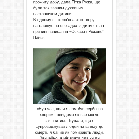
прожиту добу, дала Тітка Ружа, що
була так званим духовним
наставником дитини.
В одному з інтерв’ю автор твору
наголошує на спогадах із дитинства і
причині написання «Оскара і Рожевої
Пані»:
«Був час, коли я сам був серйозно
хворим і невідомо як все могло
закінчитись. Бувало, що я
супроводжував людей на шляху до
смерті, я бачив як помирають люди.
Звичайно, я міг взяти для книги