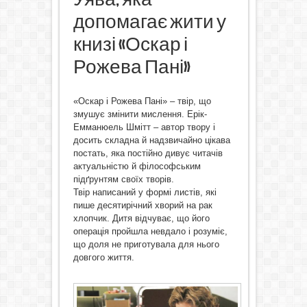
допомагає жити у
книзі «Оскар і
Рожева Пані»
«Оскар і Рожева Пані» – твір, що
змушує змінити мислення. Ерік-
Емманюель Шмітт – автор твору і
досить складна й надзвичайно цікава
постать, яка постійно дивує читачів
актуальністю й філософським
підґрунтям своїх творів.
Твір написаний у формі листів, які
пише десятирічний хворий на рак
хлопчик. Дитя відчуває, що його
операція пройшла невдало і розуміє,
що доля не приготувала для нього
довгого життя.