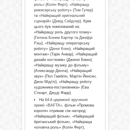
роль»
(
Колін Ферт
),
«Найкращу
режисерську роботу»
(
Том Гупер
)
та
«Найкращий оригінальний
сценарій»
(
Девід Сейдлер
). Крім
цього був номінований на:
«Найкращу роль другого плану»
(
Гелена Бонем Картер
та
Джефрі
Раш
), «Найкращу операторську
роботу» (
Денні Коен
), «Найкращий
монтаж» (Тарік Анвар), «Найкращий
дизайн костюмів» (Дженні Бівен),
«Найкращу музику до фільму»
(Александр Депла), «Найкращий
звук» (Пол Гамблін, Мартін Йенсен,
Джон Мідґлі), «Найкращу роботу
художника-постановника» (Єва
Стюарт, Джуді Фарр).
На
64-й церемонії вручення
премії «BAFTA»
, фільм «Промова
короля» отримав сім нагород:
«Найкращий фільм», «Найкращий
британський фільм», «Найкраща
чоловіча роль» (Колін Ферт),