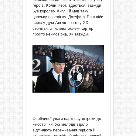
героїв. Колін Ферт, здається, завжди
був королем Англії й мав таку
царську поведінку. Джеффрі Раш ніби
виріс у дусі Англії початку ХХІ
століття, а Гелена Бонем-Картер
просто неймовірна, як завжди.
Особливої уваги варті саундтреки до
кінострічки. Усі мелодії вдало
відтіняють переживання герцога й
створюють потрібний ефект у певний