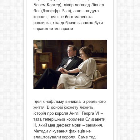
Бонем-Картер), лікар-логопед Ліонел
Лог (Джеффрі Раш), а це – недуга
короля, точніше його маленька
родзинка, яка добряче заважає бути
справжнім монархом.
Ідея кінофільму виникла з реального
життя. В основі сюжету лежить
історія про короля Англії Георга VІ –
тата теперішньої королеви Єлизавети
ІІ, який мав дефект мови – заїкання.
Методи лікування фахівців не
влаштовували короля. Саме тоді