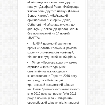
«Найкраща чоловіча роль другого
плану» (Джеффрі Раш), «Найкраща
жіноча роль другого плану» (Гелена
Бонем Картер), «Найкращий
оригінальний сценарій» (Девід
Сейдлер) і «Найкраща музика до
фільму» (
Александр Депла
). Фільм
був номінований на 14 премій
«BAFTA».
На
68-й церемонії вручення
премії «Золотий глобус»
«Промова
короля» отримала сім номінацій,
більше ніж будь-який інший фільм.
Фільм «Промова короля» також
отримав «Приз глядацьких
симпатій» на
міжнародному
кінофестивалі в Торонто 2010 року
,
нагороду за «Найкращий
британський незалежний фільм»
на
Премії британського незалежного
кіно 2010 року
та
премію Гойя 2011
року
в номінації за «Найкращий
європейський фільм» від іспанської