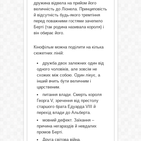
дружина відвела на прийом його
величність до Ліонела. Принциповість
й відсутність будь-якого тремтіння
перед поважними гостями зачепило
Берті (так родина називала короля) і
він обирає його.
Кінофільм можна поділити на кілька
сюжетних ліній:
дружба двох залежних один від
одного чоловіків, але зовсім не
схожих між собою. Один лікує, а
інший вчить бути величним і
царственим.
питання влади. Смерть короля
Георга V, зречення від престолу
старшого брата Едуарда VІІІ й
перехід влади до Альберта.
мовний дефект. Заїкання –
причина негараздів й невдалих
промов Берті.
Друга світова війна.