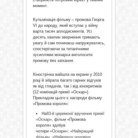
момент.
Кульмінація фільму – промова Георга
VІ до народу, який вступає у війну
варта тисяч аплодисментів. Усі
десять хвилин звернення тримають
увагу й сам починаєш напружуватись,
спостерігаючи за титанічними
зусиллями монарха виголосити
промову без заїкання.
Кінострічка вийшла на екрани у 2010
році й зібрала багато гарних відгуків
як від глядачів, так і від кінокритиків
(12 номінацій премії «Оскар»).
Прикладом цього є нагороди фільму
«Промова короля»:
На
83-й церемонії вручення премії
«Оскар»
, фільм «Промова
короля» здобув
чотири
«Оскари»
:
«Найкращий
фільм»
,
«Найкращу чоловічу