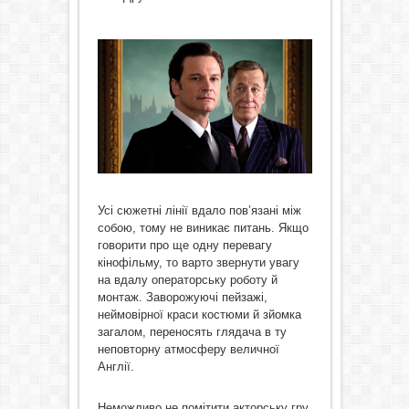
Усі сюжетні лінії вдало пов’язані між
собою, тому не виникає питань. Якщо
говорити про ще одну перевагу
кінофільму, то варто звернути увагу
на вдалу операторську роботу й
монтаж. Заворожуючі пейзажі,
неймовірної краси костюми й зйомка
загалом, переносять глядача в ту
неповторну атмосферу величної
Англії.
Неможливо не помітити акторську гру