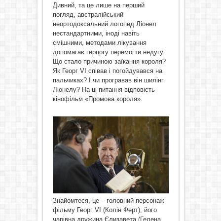
Дивний, та це лише на перший
погляд, австралійський
неортодоксальний логопед Ліонел
нестандартними, іноді навіть
смішними, методами лікування
допомагає герцогу перемогти недугу.
Що стало причиною заїкання короля?
Як Георг VІ співав і погойдувався на
пальчиках? І чи програвав він шилінг
Ліонелу? На ці питання відповість
кінофільм «Промова короля».
Знайомтеся, це – головний персонаж
фільму Георг VІ (Колін Ферт), його
чарівна дружина Єлизавета (Гелена