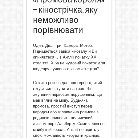
– кінострічка, яку
неможливо
порівнювати
Один. Два. Три. Камера. Мотор.
Піднімається завіса кінозалу й Ви
опиняєтеся… в Англії початку ХХІ
століття. Хіба не чудовий початок для
шедевру сучасного кіномистецтва?
Стрічка розповідає про герцога, який
готується вступити на трон. Він
змучений нервовим порушенням, що
мав вплив на мову. Будь-яка
промова, простий виступ перед
народом або ж звичайна розмова з
родиною приносить величезний
дискомфорт Альберту. Саме через це
майбутній король Англії не вірить у
свою можливість керувати країною.