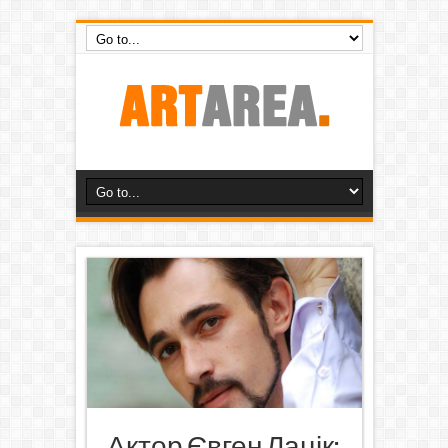
Актор Євген Лацік: