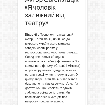
«Я чоловік,
залежний від
театру»
Відомий у Тернополі театральний
актор, Євген Лацік, прийшов до
широкого українського глядача
завдяки своїм ролям у
гостросоціальних короткометражках.
Серед них, ролик «Людина
починається з Тебе» ( фрагмент із 30-
хвилинного фільму «Старий і мімоза»)
– про зворушливого дідуся, який на
останні гроші купує гілочку мімози. У
цьому творі Євген Лацік з’являється
буквально на кілька секунд. Але, і їх
достатньо, щоб совість глядачів
забриніла всіма регістрами. Ми
поспілкувалися з митцем про
непросту професію актора.