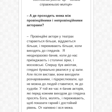
справжнього митця»
– А де проходить межа між
провінційними і непровінційними
акторами?
– Провінційні актори у театрах
стараються більше, віддаються
більше, і переживають більше, коли
виходять до глядачів. Я
неодноразово бачив, коли до нас
приїжджають і столичні зірки, і
московські. Спершу був ажіотаж,
глядачі буквально рвалися у ці зали.
Але після вистави, вони виходили
розчарованими, і підкреслювали, що
не можна до людей ставитися, як до
худоби. У той же час я бачив акторів,
які перед кожним виходом до глядача
просять Бога, молять, і переживають,
щоб показати гарний і достойний
рівень. От напевно і вся межа.