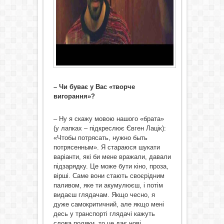
– Чи буває у Вас «творче
вигорання»?
– Ну я скажу мовою нашого «брата»
(у лапках – підкреслює Євген Лацік):
«Чтобы потрясать, нужно быть
потрясенным». Я стараюся шукати
варіанти, які би мене вражали, давали
підзарядку. Це може бути кіно, проза,
вірші. Саме вони стають своєрідним
паливом, яке ти акумулюєш, і потім
видаєш глядачам. Якщо чесно, я
дуже самокритичний, але якщо мені
десь у транспорті глядачі кажуть
слова подяки, то це дає нові