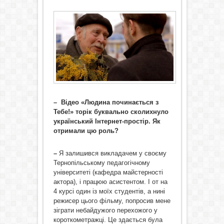
– Відео «Людина починається з
Тебе!» торік буквально сколихнуло
український Інтернет-простір. Як
отримали цю роль?
–
Я залишився викладачем у своєму
Тернопільському педагогічному
університеті (кафедра майстерності
актора), і працюю асистентом. І от на
4 курсі один із моїх студентів, а нині
режисер цього фільму, попросив мене
зіграти небайдужого перехожого у
короткометражці. Це здається була