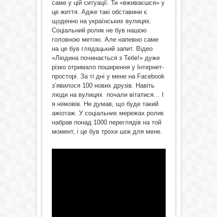
саме у цій ситуації. Ти «вживаєшся» у
це життя. Адже такі обставини є
щоденно на українських вулицях.
Соціальний ролик не був нашою
головною метою. Але напевно саме
на це був глядацький запит. Відео
«Людина починається з Тебе!» дуже
різко отримало поширення у Інтернет-
просторі. За ті дні у мене на Facebook
з’явилося 100 нових друзів. Навіть
люди на вулицях почали вітатися… І
я ніяковів. Не думав, що буде такий
ажіотаж. У соціальних мережах ролик
набрав понад 1000 переглядів на той
момент, і це був трохи шок для мене.