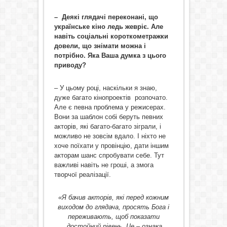
– Деякі глядачі переконані, що
українське кіно ледь жевріє. Але
навіть соціальні короткометражки
довели, що знімати можна і
потрібно. Яка Ваша думка з цього
приводу?
– У цьому році, наскільки я знаю,
дуже багато кінопроектів розпочато.
Але є певна проблема у режисерах.
Вони за шаблон собі беруть певних
акторів, які багато-багато зіграли, і
можливо не зовсім вдало. І ніхто не
хоче поїхати у провінцію, дати іншим
акторам шанс спробувати себе. Тут
важливі навіть не гроші, а змога
творчої реалізації.
«Я бачив акторів, які перед кожним
виходом до глядача, просять Бога і
переживають, щоб показати
достойний рівень. Це – ознака