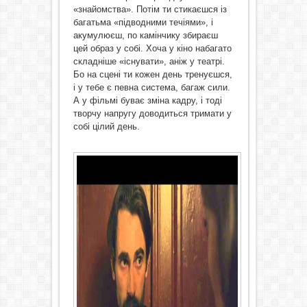
«знайомства». Потім ти стикаєшся із
багатьма «підводними течіями», і
акумулюєш, по камінчику збираєш
цей образ у собі. Хоча у кіно набагато
складніше «існувати», аніж у театрі.
Бо на сцені ти кожен день тренуєшся,
і у тебе є певна система, багаж сили.
А у фільмі буває зміна кадру, і тоді
творчу напругу доводиться тримати у
собі цілий день.