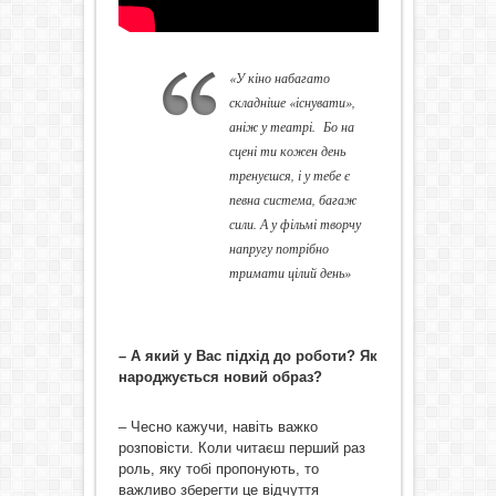
«У кіно набагато
складніше «існувати»,
аніж у театрі. Бо на
сцені ти кожен день
тренуєшся, і у тебе є
певна система, багаж
сили. А у фільмі творчу
напругу потрібно
тримати цілий день»
– А який у Вас підхід до роботи? Як
народжується новий образ?
– Чесно кажучи, навіть важко
розповісти. Коли читаєш перший раз
роль, яку тобі пропонують, то
важливо зберегти це відчуття