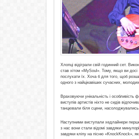
Хлопці відіграли свій годинний сет. Викон
став хітом «MySoul». Тому, якщо ви дос
послухати їх. Хоча б для того, щоб розш
одного з найцікавіших сучасних, молодих
Враховуючи унікальність і особливість ф
виступів артистів ніхто не сидів відпочив
танцювали біля сцени, насолоджувались 
Наступними виступали хедлайнери першог
з нас вони стали відомі завдяки минулор
завдяки кліпу на пісню «KnockKnock», як