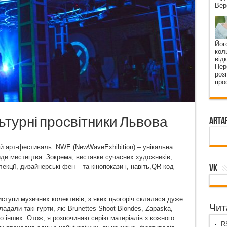
Вер
Йог
кол
від
Пер
роз
про
 культурні просвітники Львова
ArtA
й арт-фестиваль. NWE (NewWaveExhibition) – унікальна
види мистецтва. Зокрема, виставки сучасних художників,
VK
лекції, дизайнерські фен – та кінопокази і, навіть,QR-код
ступи музичних колективів, з яких цьогоріч склалася дуже
Чита
дали такі гурти, як: Brunettes Shoot Blondes, Zapaska,
то інших. Отож, я розпочинаю серію матеріалів з кожного
RS