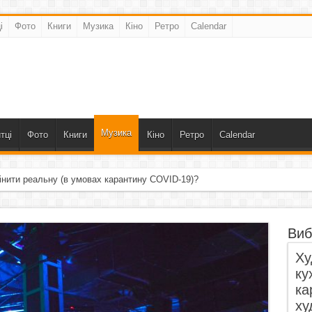
і
Фото
Книги
Музика
Кіно
Ретро
Calendar
Музика
тці
Фото
Книги
Кіно
Ретро
Calendar
інити реальну (в умовах карантину COVID-19)?
ала, що пропустила крізь себе»
Виб
Ху
ку
ка
ху