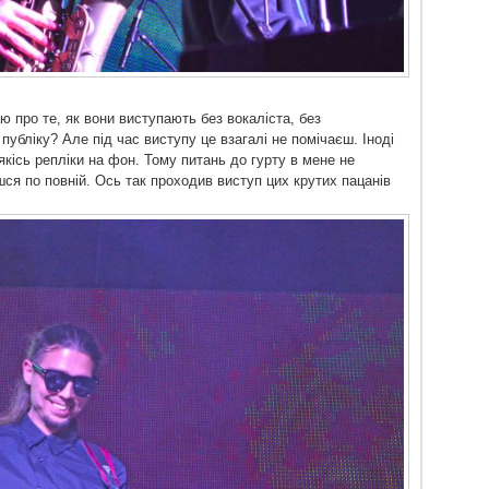
аю про те, як вони виступають без вокаліста, без
убліку? Але під час виступу це взагалі не помічаєш. Іноді
якісь репліки на фон. Тому питань до гурту в мене не
я по повній. Ось так проходив виступ цих крутих пацанів