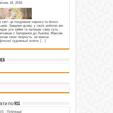
есень 18, 2016
о світ- це поєднання чорного та білого
ьорів. Завдяки цьому, у своїх роботах він
кидає усе зайве та залишає саму суть.
еїхавши з Запоріжжя до Львова, Максим
почав свою творчість, не маючи
фільної художньої освіти.
[…]
rea
ти по RSS
S - Публікації