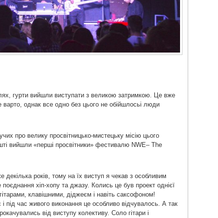
алях, гурти вийшли виступати з великою затримкою. Це вже
е варто, однак все одно без цього не обійшлосьі люди
учих про велику просвітницько-мистецьку місію цього
арешті вийшли «перші просвітники» фестивалю NWE– The
е декілька років, тому на їх виступ я чекав з особливим
 поєднання хіп-хопу та джазу. Колись це був проект однієї
 гітарами, клавішними, діджеєм і навіть саксофоном!
і під час живого виконання це особливо відчувалось. А так
окачувались від виступу колективу. Соло гітари і