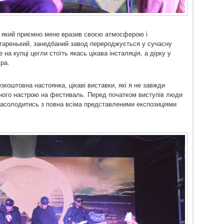
, який приємно мене вразив своєю атмосферою і
старенький, занедбаний завод перероджується у сучасну
на купці цегли стоїть якась цікава інсталяція, а дірку у
ра.
коштовна настоянка, цікаві виставки, які я не завжди
арного настрою на фестиваль. Перед початком виступів люди
насолодитись з повна всіма представленими експозиціями