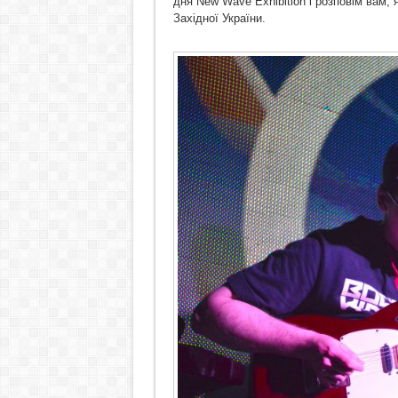
дня New Wave Exhibition і розповім вам, 
Західної України.