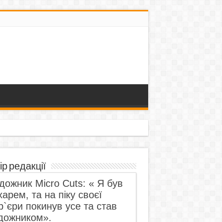
ір редакції
дожник Micro Cuts: « Я був
харем, та на піку своєї
р`єри покинув усе та став
дожником».