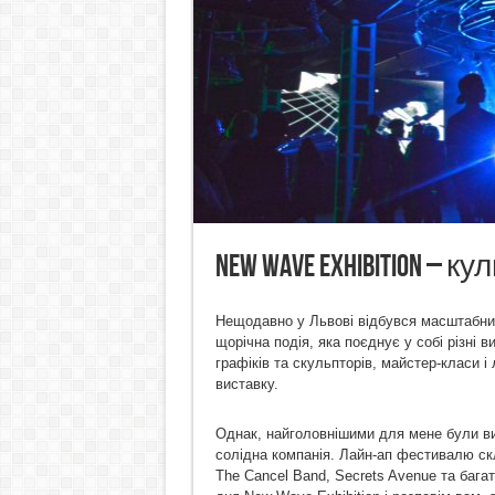
New Wave Exhibition –
Нещодавно у Львові відбувся масштабни
щорічна подія, яка поєднує у собі різні 
графіків та скульпторів, майстер-класи і 
виставку.
Однак, найголовнішими для мене були ви
солідна компанія. Лайн-ап фестивалю скла
The Cancel Band, Secrets Avenue та бага