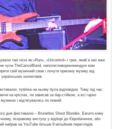
ували такі пісні як:«Run», «Uncontrol» і трек, який в них вже
і не чули TheCancelBand, наполегливорекомендую вам
ирити свій музичний смак і почути приємну музику від
 українських колективів.
естивалю, публіка на ньому була відповідна. Тому під час
аючи на кріслах, чи зависав за бар-стійкою, а всі гарно
музикою і відтягувались по повній.
о дня фестивалю – Brunettes Shoot Blondes. Багато кому
ічному, яскравому виступу у відборі до Євробачення, або
ий набрав на YouTube більше 9 мільйонів переглядів.