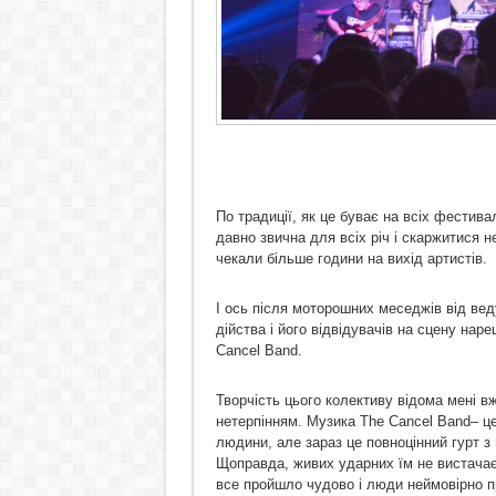
По традиції, як це буває на всіх фестив
давно звична для всіх річ і скаржитися н
чекали більше години на вихід артистів.
І ось після моторошних меседжів від вед
дійства і його відвідувачів на сцену н
Cancel Band.
Творчість цього колективу відома мені вж
нетерпінням. Музика The Cancel Band– це
людини, але зараз це повноцінний гурт з
Щоправда, живих ударних їм не вистачає 
все пройшло чудово і люди неймовірно пр