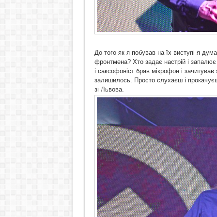
До того як я побував на їх виступі я дум
фронтмена? Хто задає настрій і запалює п
і саксофоніст брав мікрофон і зачитував 
залишилось. Просто слухаєш і прокачуєшс
зі Львова.