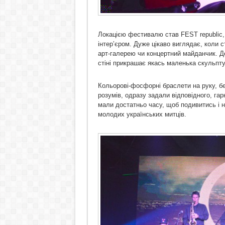
Локацією фестивалю став FEST republic
інтер’єром. Дуже цікаво виглядає, коли 
арт-галерею чи концертний майданчик. Де 
стіні прикрашає якась маленька скульпту
Кольорові-фосфорні браслети на руку, без
розумів, одразу задали відповідного, г
мали достатньо часу, щоб подивитись і 
молодих українських митців.