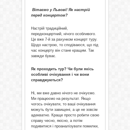
Вітаємо у Львові! Як настрій
перед концертом?
Настрій традиційний,
передконцертний, нічого особливого.
Це вже 7-й за рахунком концерт туру.
Щодо настрою, то сподіваюся, що під
час концерту він стане кращим. Так
завжди буває.
Як проходить тур? Чи були якісь
особливі очікування і чи вони
справджуються?
Ні, ми вже давно нічого не очікуємо.
Ми працюємо на результат. Якщо
чогось очікувати, то ваші очікування
можуть бути завищені, а це не зовсім
адекватно. Краще просто робити свою
справу чесно, якісно, а потім
подивитися і проаналізувати помилки,