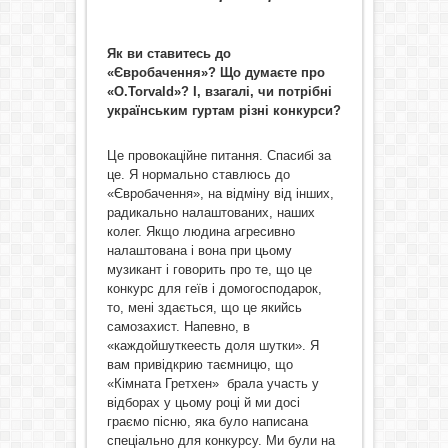
Як ви ставитесь до
«Євробачення»? Що думаєте про
«O.Torvald»? І, взагалі, чи потрібні
українським гуртам різні конкурси?
Це провокаційне питання. Спасибі за
це. Я нормально ставлюсь до
«Євробачення», на відміну від інших,
радикально налаштованих, наших
колег. Якщо людина агресивно
налаштована і вона при цьому
музикант і говорить про те, що це
конкурс для геїв і домогосподарок,
то, мені здається, що це якийсь
самозахист. Напевно, в
«каждойшуткеесть доля шутки». Я
вам привідкрию таємницю, що
«Кімната Гретхен» брала участь у
відборах у цьому році й ми досі
граємо пісню, яка було написана
спеціально для конкурсу. Ми були на