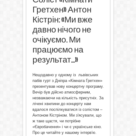
Гретхен» Антон
Кістрін: «Ми вже
давно нічого не
очікуємо. Ми
працюємо на
результат…»
Нещодавно у одному із львівських
пабів гурт з Дніпра «Кімната Гретхен»
презентував нову концертну програму.
Вечір був дійсно атмосферним,
незважаючи на кількість присутніх. За
лічені хвилини до концерту нам
вдалося поспілкуватися із солістом –
Антоном Кістріном. Ми з′ясували, що
ж таке щастя, чи потрібне
«Євробачення» і чи є українське кіно.
Про це читайте у нашому інтерв′ю.