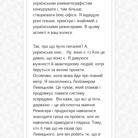
українським кінематографістам
конкурувати і, тим більше,
створювати бокс-офіси. Я відвідую
різні покази, прем′єри і знайомий з
українськими режисерами. В цьому
аспекті я ваш колега.
Так, про що було питання? А,
українське кіно… Ну, воно є =) Але це
дивно, що воно є. Я дивуюся
мужності й авантюризму людей, котрі
беруться за великі проекти.
Особливо, коли мова йде про повний
метр. Я захоплююсь Любомиром
Левицьким. Це чувак, який зламав і
продовжує ламати систему
зсередини. Він каже, що всі ці пітчі,
держкіно – це абсолютна маячня.
Режисери і продюсери навчилися
знаходити гроші на проекти, але не
навчилися приводити глядача. Тому,
хто б там що не казав про
Левицького, але він робить те, що в