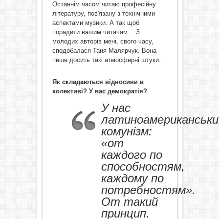
Останнім часом читаю професійну
літературу, пов′язану з технічними
аспектами музики. А так щоб
порадити вашим читачам… З
молодих авторів мені, свого часу,
сподобалася Таня Малярчук. Вона
пише досить такі атмосферні штуки.
Як складаються відносини в
колективі? У вас демократія?
У нас
латиноамериканськи
комунізм:
«от
каждого по
способностям,
каждому по
потребностям».
От такий
принцип.