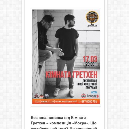
Весняна новинка від Кімнати
Гретхен – композиція «Мокра». Що
уособлює цей трек? Це своєрідний