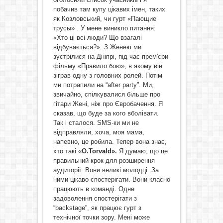
побачив там купу цікавих імен, таких
як Козловський, чи гурт «Пающие
трусы» . У мене виникло питання:
«Хто ці всі люди? Що взагалі
відбувається?». З Женею ми
зустрілися на Дніпрі, під час прем′єри
фільму «Правило бою», в якому він
зіграв одну з головних ролей. Потім
ми потрапили на “after party”. Ми,
звичайно, спілкувалися більше про
гітари Жені, ніж про Євробачення. Я
сказав, що буде за кого вболівати.
Так і сталося. SMS-ки ми не
відправляли, хоча, моя мама,
напевно, це робила. Тепер вона знає,
хто такі «
O.Torvald».
Я думаю, що це
правильний крок для розширення
аудиторії. Вони великі молодці. За
ними цікаво спостерігати. Вони класно
працюють в команді. Одне
задоволення спостерігати з
“backstage”, як працює гурт з
технічної точки зору. Мені може