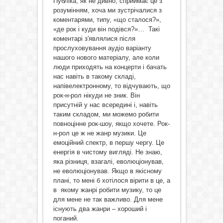
Публіка, як не дивно, сприймає це з
розумінням, хоча ми зустрічалися з
коментарями, типу, «що сталося?»,
«де рок і куди він подівся?»… Такі
коментарі з′являлися після
прослуховування аудіо варіанту
нашого нового матеріалу, але коли
люди приходять на концерти і бачать
нас навіть в такому складі,
напівелектронному, то відчувають, що
рок-н-рол нікуди не зник. Він
присутній у нас всередині і, навіть
таким складом, ми можемо робити
повноцінне рок-шоу, якщо хочете. Рок-
н-рол це ж не жанр музики. Це
емоційний спектр, в першу чергу. Це
енергія в чистому вигляді. Не знаю,
яка різниця, взагалі, еволюціонував,
не еволюціонував. Якщо в якісному
плані, то мені б хотілося вірити в це, а
в якому жанрі робити музику, то це
для мене не так важливо. Для мене
існують два жанри – хороший і
поганий.