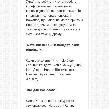
Україні не робить ніхто: він робить
поп-формули кіно українського
виробництва. У нас такого немає. Це,
в принципі, основа кінопрокату.
Важливо, щоб людина могла прийти в
кіно і відпочити, а не сумувати за
тяжкою долею України, чи вникати в
якусь арт-хаусну драму.
Останній хороший концерт, який
відвідали.
Один важко виділити… Це буде
сольний концерт «Noize MC» у Дніпрі,
Іван Дорн, «Hurts». Ще «Кімнати
Гретхен» був концерт, я їх теж
люблю:)
Що для Вас слава?
Слава? Так це наш сьогоднішній
звукорежисер. Його звати Слава.