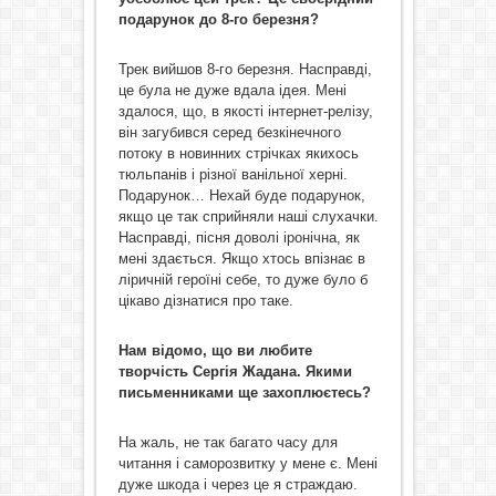
подарунок до 8-го березня?
Трек вийшов 8-го березня. Насправді,
це була не дуже вдала ідея. Мені
здалося, що, в якості інтернет-релізу,
він загубився серед безкінечного
потоку в новинних стрічках якихось
тюльпанів і різної ванільної херні.
Подарунок… Нехай буде подарунок,
якщо це так сприйняли наші слухачки.
Насправді, пісня доволі іронічна, як
мені здається. Якщо хтось впізнає в
ліричній героїні себе, то дуже було б
цікаво дізнатися про таке.
Нам відомо, що ви любите
творчість Сергія Жадана. Якими
письменниками ще захоплюєтесь?
На жаль, не так багато часу для
читання і саморозвитку у мене є. Мені
дуже шкода і через це я страждаю.