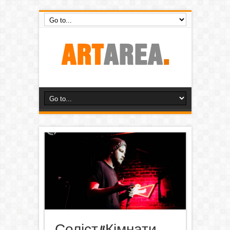
Соліст «Кімнати