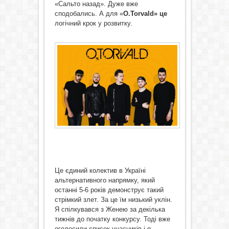
«Сальто назад». Дуже вже
сподобались. А для «
O.Torvald» це
логічний крок у розвитку.
Це єдиний колектив в Україні
альтернативного напрямку, який
останні 5-6 років демонструє такий
стрімкий злет. За це їм низький уклін.
Я спілкувався з Женею за декілька
тижнів до початку конкурсу. Тоді вже
оголосили список учасників і я