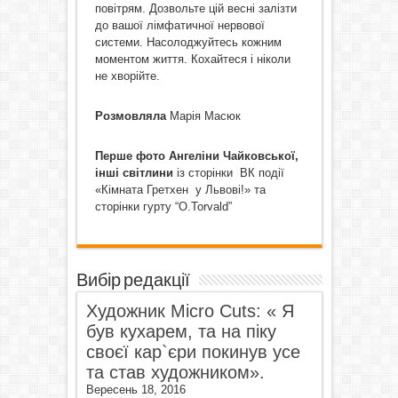
повітрям. Дозвольте цій весні залізти
до вашої лімфатичної нервової
системи. Насолоджуйтесь кожним
моментом життя. Кохайтеся і ніколи
не хворійте.
Розмовляла
Марія Масюк
Перше фото Ангеліни Чайковської,
інші світлини
із сторінки ВК події
«Кімната Гретхен у Львові!» та
сторінки гурту “O.Torvald”
Вибір редакції
Художник Micro Cuts: « Я
був кухарем, та на піку
своєї кар`єри покинув усе
та став художником».
Вересень 18, 2016