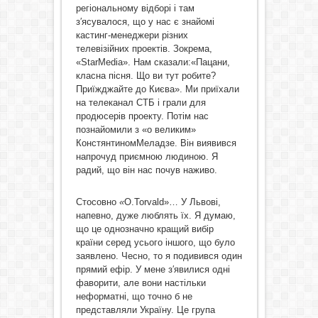
регіональному відборі і там
з′ясувалося, що у нас є знайомі
кастинг-менеджери різних
телевізійних проектів. Зокрема,
«StarMedia». Нам сказали:«Пацани,
класна пісня. Що ви тут робите?
Приїжджайте до Києва». Ми приїхали
на телеканал СТБ і грали для
продюсерів проекту. Потім нас
познайомили з «о великим»
КонстянтиномМеладзе. Він виявився
напрочуд приємною людиною. Я
радий, що він нас почув наживо.
Стосовно
«
O.Torvald»… У Львові,
напевно, дуже люблять їх. Я думаю,
що це однозначно кращий вибір
країни серед усього іншого, що було
заявлено. Чесно, то я подивився один
прямий ефір. У мене з′явилися одні
фаворити, але вони настільки
неформатні, що точно б не
представляли Україну. Це група