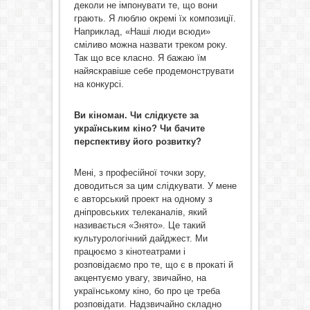
деколи не імпонувати те, що вони
грають. Я люблю окремі їх композиції.
Наприклад, «Наші люди всюди»
сміливо можна назвати треком року.
Так що все класно. Я бажаю їм
найяскравіше себе продемонструвати
на конкурсі.
Ви кіноман. Чи слідкуєте за
українським кіно? Чи бачите
перспективу його розвитку?
Мені, з професійної точки зору,
доводиться за цим слідкувати. У мене
є авторський проект на одному з
дніпровських телеканалів, який
називається «Знято». Це такий
культурологічний дайджест. Ми
працюємо з кінотеатрами і
розповідаємо про те, що є в прокаті й
акцентуємо увагу, звичайно, на
українському кіно, бо про це треба
розповідати. Надзвичайно складно