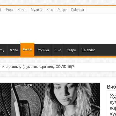
і
Фото
Книги
Музика
Кіно
Ретро
Calendar
Книги
тці
Фото
Музика
Кіно
Ретро
Calendar
інити реальну (в умовах карантину COVID-19)?
Виб
Ху
ку
ка
ху