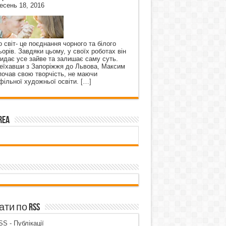
есень 18, 2016
о світ- це поєднання чорного та білого
ьорів. Завдяки цьому, у своїх роботах він
кидає усе зайве та залишає саму суть.
еїхавши з Запоріжжя до Львова, Максим
почав свою творчість, не маючи
фільної художньої освіти.
[…]
rea
ти по RSS
S - Публікації