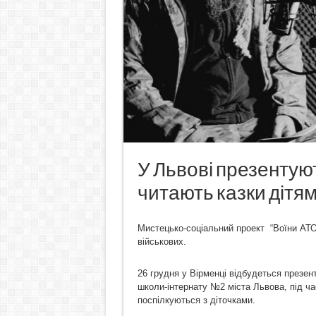
У Львові презентую
читають казки дітям
Мистецько-соціальний проект “Воїни АТО ч
військових.
26 грудня у Вірменці відбудеться презент
школи-інтернату №2 міста Львова, під ча
поспілкуються з діточками.