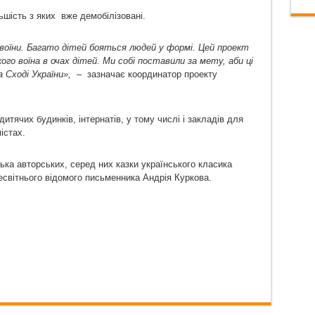
льшість з яких вже демобілізовані.
 воїни. Багато дітей бояться людей у формі. Цей проект
го воїна в очах дітей. Ми собі поставили за мету, аби ці
на Сході України», –
зазначає координатор проекту
тячих будинків, інтернатів, у тому числі і закладів для
істах.
ілька авторських, серед них казки українського класика
світнього відомого письменника Андрія Куркова.