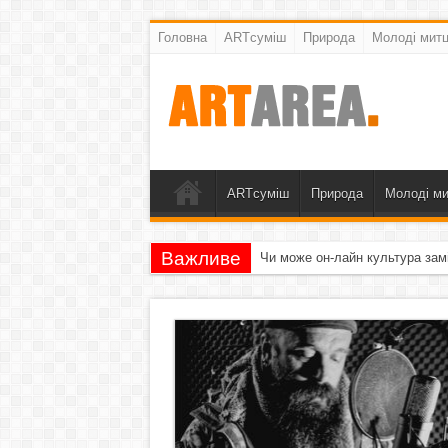
Головна
ARTсуміш
Природа
Молоді митц
ARTсуміш
Природа
Молоді ми
Важливе
Чи може он-лайн культура зам