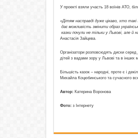
У проекті взяли участь 18 воїнів АТО, бі
«Дітям насправді дуже цікаво, хто такі
дає можливість змінити образ українсько
казки почули не тільки у Львові, але й 
Анастасія Зайцева.
Організатори розповсюдять диски серед ди
дітей з вадами зору у Львові та в інших м
Більшість казок – народні, проте є і дек
Михайла Коцюбинського та сучасного все
Автор:
Катерина Воронова
Фото:
з Інтернету