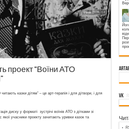
Вер
Йог
кол
від
Пер
роз
про
ть проект “Воїни АТО
ArtA
”
итають казки дітям” – це арт-терапія і для дітвори, і для
VK
ація диску у форматі зустрічі воїнів АТО з дітками зі
с якої учасники проекту зачитають уривки казок та
Чита
RS