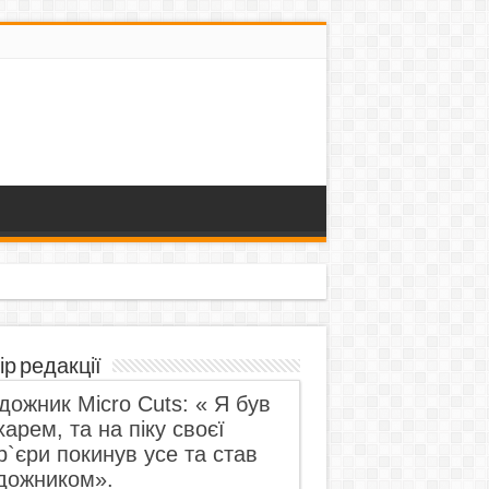
ір редакції
дожник Micro Cuts: « Я був
харем, та на піку своєї
р`єри покинув усе та став
дожником».