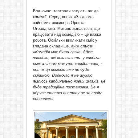
Водночас театрали готують аж дві
комедії. Серед ноних «За двома
зайцями» режисера Ореста
Огородника. Митець зізнається, що
працювати над комедією – це важка
робота. Оскільки викликати сміх у
глядача складніше, аніж сльози:
«
Комедія має бути легка. Адже
знахідки, які викликають у глядача
сміх з часом можуть «приїстися», і
потім ця комедія вже не буде
смішною. Водночас я не шукаю
якихось кардинально нових шляхів, це
буде традиційна постановка. Це я
вдруге ставлю виставу не за своїм
сценарієм»