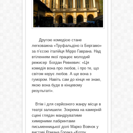
Другою комедією стане
легковажна «Труфальдіно із Бергамо»
за п’єсою італійця Мірро Гаврана. Над
втіленням якої працює молодий
режисер Богдан Ревкевич: «Ця
комедія вона про любов, і про те, що
світом керує любов. А ще вона з
гумором. Навіть сам до кінця не знаю,
якою вона буде в кінцевому
результаті».
Втім і для серйозного жанру місце в
театрі залишили. Зокрема на камерній
сцені глядач мандруватиме
химерними лабіринтами
письменницької долі Марко Вовчок у
виставі Романа Горака «Котру