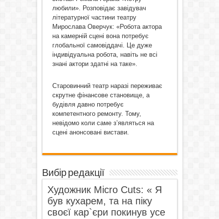
любили». Розповідає завідувач
літературної частини театру
Мирослава Оверчук: «Робота актора
на камерній сцені вона потребує
глобальної самовіддачі. Це дуже
індивідуальна робота, навіть не всі
знані актори здатні на таке».
Старовинний театр наразі переживає
скрутне фінансове становище, а
будівля давно потребує
компетентного ремонту. Тому,
невідомо коли саме з’являться на
сцені анонсовані вистави.
Вибір редакції
Художник Micro Cuts: « Я
був кухарем, та на піку
своєї кар`єри покинув усе