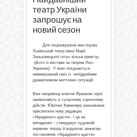
театр України
запрошує на
новий сезон
Для поціновувачів мистецтва
Львівський театр імені Марії
Заньковецької готує кілька прем’єр.
(фото із вистави за твором Лесі
Українки). У яких поєднається
невимушений сміх із непідробним
драматизмом життєвих ситуацій.
Вже наприкінці жовтня Франкові герої
оживатимуть в сучасному сценічному
дійстві. Ювілею Каменяра заньківчани
присвятили нову редакцію
«Украденого щастя». І це не
випадково – стверджує художній
керівник театру й водночас режисер-
постановник «Украденого щастя»