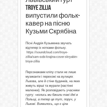
Troye Zillia
випустили фольк-
кавер на пісню
Кузьми Скрябіна
Пісні Андрія Кузьменка звучать
відтепер із нотками фольку.
https://soundcloud.com/troye-
zillia/sam-sobi-krajina-cover-skryabin-
troye-zillia
Персонажами кліпу стали не лише
музиканти і перехожі на вулицях
Львова, але й стіни будинків, на яких
живуть вірші та мурали (настінні
малюнки). Як розповідають учасники
гурту: «
колись ми бачили такі ідеї в
Польщі, а тепер це тут, поруч, у
Львові. Виявилось, що є ціла