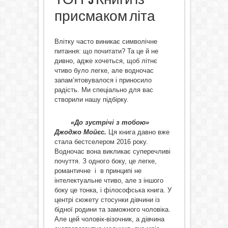
присмаком літа
Влітку часто виникає символічне
питання: що почитати? Та це й не
дивно, адже хочеться, щоб літнє
чтиво було легке, але водночас
запам’ятовувалося і приносило
радість. Ми спеціально для вас
створили нашу підбірку.
«До зустрічі з тобою»
Джоджо Мойєс.
Ця книга давно вже
стала бестселером 2016 року.
Водночас вона викликає суперечливі
почуття. З одного боку, це легке,
романтичне і в принципі не
інтелектуальне чтиво, але з іншого
боку це тонка, і філософська книга. У
центрі сюжету стосунки дівчини із
бідної родини та заможного чоловіка.
Але цей чоловік-візочник, а дівчина