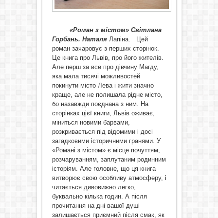
«Роман з містом» Світлана
Горбань. Наталя
Лапіна. Цей
роман зачаровує з перших сторінок.
Це книга про Львів, про його жителів.
Але перш за все про дівчину Магду,
яка мала тисячі можливостей
покинути місто Лева і жити значно
краще, але не полишала рідне місто,
бо назавжди поєднана з ним. На
сторінках цієї книги, Львів оживає,
міниться новими барвами,
розкривається під відомими і досі
загадковими історичними гранями. У
«Романі з містом» є місце почуттям,
розчаруванням, заплутаним родинним
історіям. Але головне, що ця книга
витворює свою особливу атмосферу, і
читається дивовижно легко,
буквально кілька годин. А після
прочитання на дні вашої душі
залишається приємний після смак, як