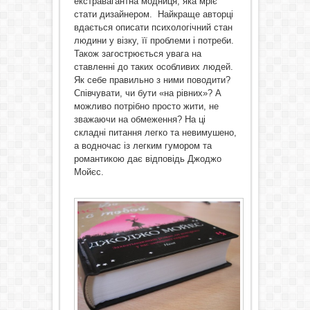
екстравагантна модниця, яка мріє
стати дизайнером. Найкраще авторці
вдається описати психологічний стан
людини у візку, її проблеми і потреби.
Також загострюється увага на
ставленні до таких особливих людей.
Як себе правильно з ними поводити?
Співчувати, чи бути «на рівних»? А
можливо потрібно просто жити, не
зважаючи на обмеження? На ці
складні питання легко та невимушено,
а водночас із легким гумором та
романтикою дає відповідь Джоджо
Мойєс.