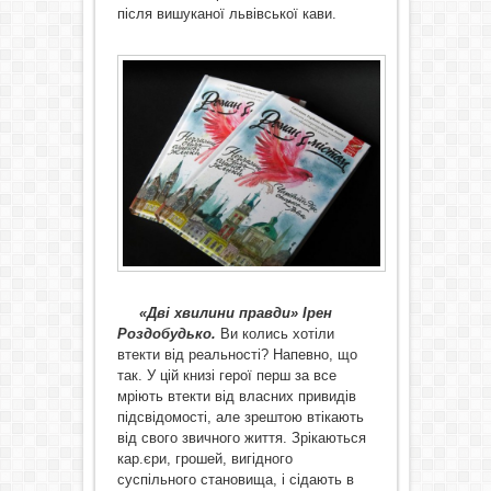
після вишуканої львівської кави.
«Дві хвилини правди» Ірен
Роздобудько.
Ви колись хотіли
втекти від реальності? Напевно, що
так. У цій книзі герої перш за все
мріють втекти від власних привидів
підсвідомості, але зрештою втікають
від свого звичного життя. Зрікаються
кар.єри, грошей, вигідного
суспільного становища, і сідають в