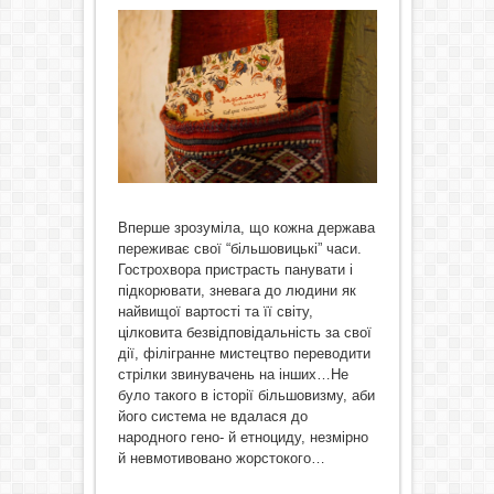
Вперше зрозуміла, що кожна держава
переживає свої “більшовицькі” часи.
Гострохвора пристрасть панувати і
підкорювати, зневага до людини як
найвищої вартості та її світу,
цілковита безвідповідальність за свої
дії, філігранне мистецтво переводити
стрілки звинувачень на інших…Не
було такого в історії більшовизму, аби
його система не вдалася до
народного гено- й етноциду, незмірно
й невмотивовано жорстокого…