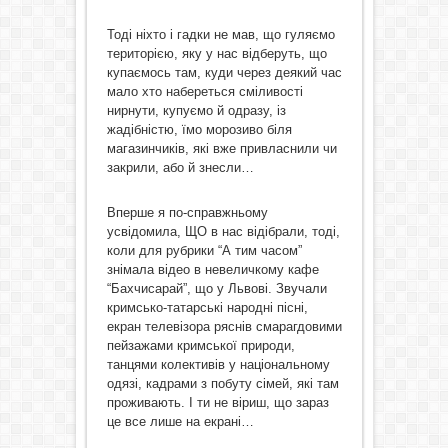
Тоді ніхто і гадки не мав, що гуляємо
територією, яку у нас відберуть, що
купаємось там, куди через деякий час
мало хто набереться сміливості
нирнути, купуємо й одразу, із
жадібністю, їмо морозиво біля
магазинчиків, які вже привласнили чи
закрили, або й знесли…
Вперше я по-справжньому
усвідомила, ЩО в нас відібрали, тоді,
коли для рубрики “А тим часом”
знімала відео в невеличкому кафе
“Бахчисарай”, що у Львові. Звучали
кримсько-татарські народні пісні,
екран телевізора ряснів смарагдовими
пейзажами кримської природи,
танцями колективів у національному
одязі, кадрами з побуту сімей, які там
проживають. І ти не віриш, що зараз
це все лише на екрані…