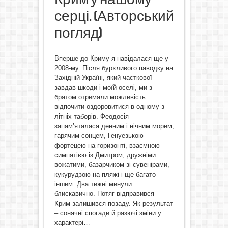
серці. (Авторський
погляд)
Вперше до Криму я навідалася ще у
2008-му. Після бурхливого паводку на
Західній Україні, який часткової
завдав шкоди і моїй оселі, ми з
братом отримали можливість
відпочити-оздоровитися в одному з
літніх таборів. Феодосія
запам’яталася денним і нічним морем,
гарячим сонцем, Генуезькою
фортецею на горизонті, взаємною
симпатією із Дмитром, дружніми
вожатими, базарчиком зі сувенірами,
кукурудзою на пляжі і ще багато
іншим. Два тижні минули
блискавично. Потяг відправився –
Крим залишився позаду. Як результат
– сонячні спогади й разючі зміни у
характері…