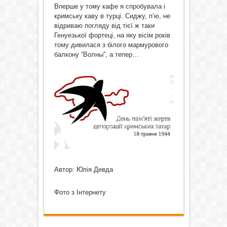
Вперше у тому кафе я спробувала і
кримську каву в турці. Сиджу, п’ю, не
відриваю погляду від тієї ж таки
Генуезької фортеці, на яку вісім років
тому дивилася з білого мармурового
балкону “Волны”, а тепер…
Автор: Юлія Девда
Фото з Інтернету