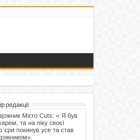
ір редакції
дожник Micro Cuts: « Я був
харем, та на піку своєї
р`єри покинув усе та став
дожником».