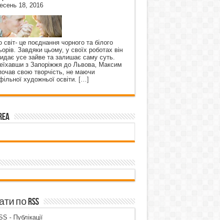
есень 18, 2016
о світ- це поєднання чорного та білого
ьорів. Завдяки цьому, у своїх роботах він
кидає усе зайве та залишає саму суть.
еїхавши з Запоріжжя до Львова, Максим
почав свою творчість, не маючи
фільної художньої освіти.
[…]
rea
ти по RSS
S - Публікації