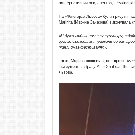
альтернативний рок, електро, лемківськ
На «Флюгерах Львова» були присутні наві
Marinita
(
Марина Захарова) виконувала ст
«Я дуже люблю ромську культуру, юдейс
граєш. Сьогодні ми привезли до вас про
інших джаз-фестивалях».
Також Марина розповіла, що
проект
Mari
інструментів з Ірану
Amir Shahsar
. Він ви
Львова.