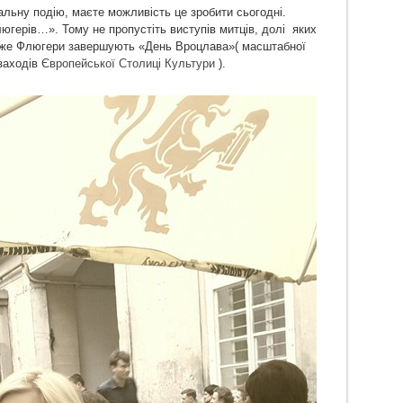
альну подію, маєте можливість це зробити сьогодні.
югерів…». Тому не пропустіть виступів митців, долі яких
дже Флюгери завершують «День Вроцлава»( масштабної
 заходів
Європейської Столиці Культури
).