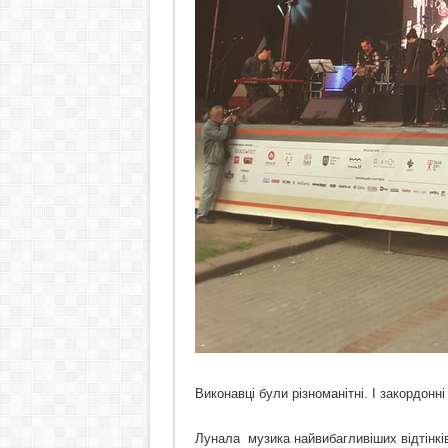
Виконавці були різноманітні. І закордонні
Лунала музика найвибагливіших відтінків: