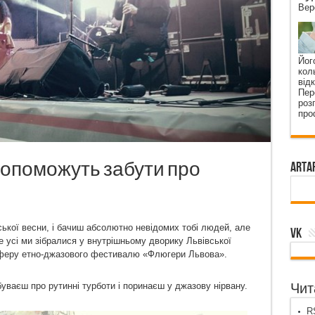
Вер
Йог
кол
від
Пер
роз
про
допоможуть забути про
ArtA
ької весни, і бачиш абсолютно невідомих тобі людей, але
VK
е усі ми зібралися у внутрішньому дворику Львівської
осферу етно-джазового фестивалю «Флюгери Львова».
абуваєш про рутинні турботи і поринаєш у джазову нірвану.
Чита
RS