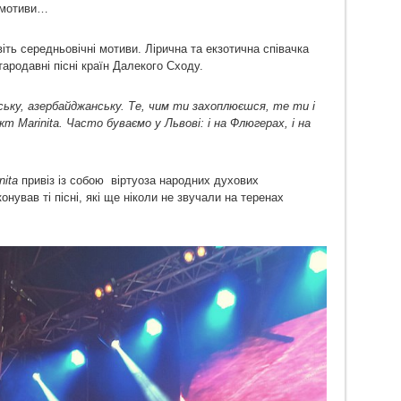
і мотиви…
ть середньовічні мотиви. Лірична та екзотична співачка
ародавні пісні країн Далекого Сходу.
ьку, азербайджанську. Те, чим ти захоплюєшся, те ти і
ект
Marinita
. Часто буваємо у Львові: і на Флюгерах, і на
nita
привіз із собою
віртуоза народних духових
конував ті пісні, які ще ніколи не звучали на теренах