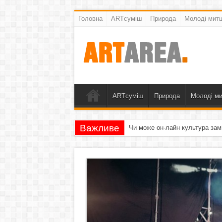
Головна
ARTсуміш
Природа
Молоді митц
ARTсуміш
Природа
Молоді ми
Важливе
Чи може он-лайн культура зам