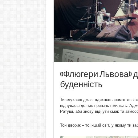
«Флюгери Львова» 
буденність
Ти слухаєш джаз, вдихаєш аромат львівс
відчуваєш до них приязнь і милість. Адж
Ратуші, аби знову відчути смак та атм
Той дворик – то інший світ, у якому ти з