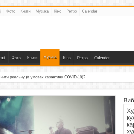
і
Фото
Книги
Музика
Кіно
Ретро
Calendar
Музика
тці
Фото
Книги
Кіно
Ретро
Calendar
інити реальну (в умовах карантину COVID-19)?
Виб
Ху
ку
ка
ху