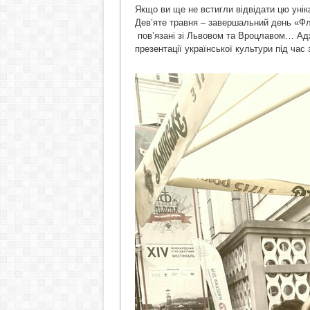
Якщо ви ще не встигли відвідати цю унік
Дев’яте травня – завершальний день «Фл
пов’язані зі Львовом та Вроцлавом… А
презентації української культури під час