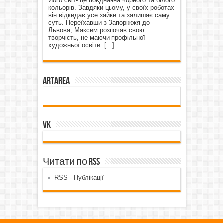
Його світ- це поєднання чорного та білого
кольорів. Завдяки цьому, у своїх роботах
він відкидає усе зайве та залишає саму
суть. Переїхавши з Запоріжжя до
Львова, Максим розпочав свою
творчість, не маючи профільної
художньої освіти.
[…]
ArtArea
VK
Читати по RSS
RSS - Публікації