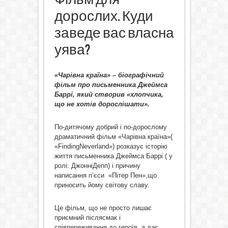
дорослих. Куди
заведе вас власна
уява?
«
Чарівна країна» – біографічний
фільм про письменника Джеймса
Баррі, який створив «хлопчика,
що не хотів дорослішати».
По-дитячому добрий і по-дорослому
драматичний фільм «Чарівна країна»(
«FindingNeverland») розказує історію
життя письменника Джеймса Баррі ( у
ролі: ДжонніДепп) і причину
написання п’єси «Пітер Пен»,що
приносить йому світову славу.
Це фільм, що не просто лишає
приємний післясмак і
співпереживання до героїв, а дає