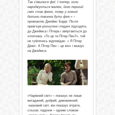
Так з’явилися феї. І тепер, коли
народжується малюк, його перший
сміх стає феєю, тому у кожної
дитини повинна бути фея.» –
промовляє Джеймс Баррі. Після
прем’єри розчулені глядачі підходять
до Джеймса і Пітера і звертаються до
хлопчика: «То це ти Пітер Пен?», той
не гублячись відповідає: « Я Пітер
Девіс. А Пітер Пен – це він» і вказує
на Джеймса.
«Чарівний світ» – показує не лише
вигаданий, добрий, дивовижний,
казковий світ, він показує втрати,
сльози, падіння – одним словом