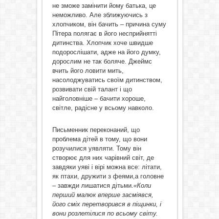
не зможе замінити йому батька, це
неможливо. Але зближуючись з
хлопчиком, він бачить – причина суму
Пітера полягає в його несприйнятті
дитинства. Хлопчик хоче швидше
подорослішати, адже на його думку,
дорослим не так боляче. Джеймс
вчить його ловити мить,
насолоджуватись своїм дитинством,
розвивати свій талант і що
найголовніше – бачити хороше,
світле, радісне у всьому навколо.
Письменник переконаний, що
проблема дітей в тому, що вони
розучилися уявляти. Тому він
створює для них чарівний світ, де
завдяки уяві і вірі можна все: літати,
як птахи, дружити з феями,а головне
– завжди лишатися дітьми.
«Коли
перший малюк вперше засміявся,
його сміх перетворився в піщинки, і
вони розлетілися по всьому світу.