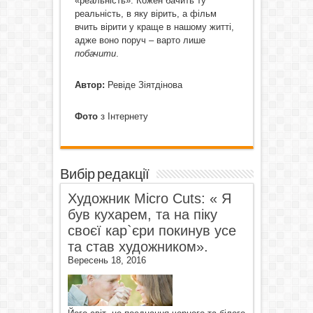
«реальність». Кожен бачить ту
реальність, в яку вірить, а фільм
вчить вірити у краще в нашому житті,
адже воно поруч – варто лише
побачити
.
Автор:
Ревіде Зіятдінова
Фото
з Інтернету
Вибір редакції
Художник Micro Cuts: « Я
був кухарем, та на піку
своєї кар`єри покинув усе
та став художником».
Вересень 18, 2016