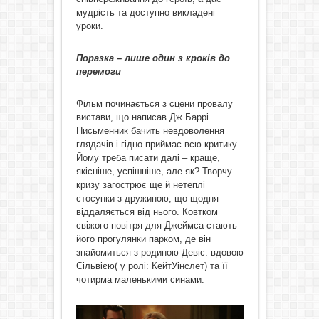
мудрість та доступно викладені
уроки.
Поразка – лише один з кроків до
перемоги
Фільм починається з сцени провалу
вистави, що написав Дж.Баррі.
Письменник бачить невдоволення
глядачів і гідно приймає всю критику.
Йому треба писати далі – краще,
якісніше, успішніше, але як? Творчу
кризу загострює ще й нетеплі
стосунки з дружиною, що щодня
віддаляється від нього. Ковтком
свіжого повітря для Джеймса стають
його прогулянки парком, де він
знайомиться з родиною Девіс: вдовою
Сільвією( у ролі: КейтУінслет) та її
чотирма маленькими синами.