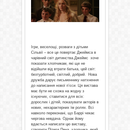
Ігри, веселощі, розваги з дітьми
Сільвії – все це повертає Джеймса в
чарівний світ дитинства.Джеймс хоче
показати хлопчикам, які ще не
відійшли від втрати батька, цей світ:
безтурботний, світлий, добрий. Нова
дружба дарує письменнику натхнення
до написання нової п’єси. Ця вистава
має бути не схожа на жодну з
існуючих, ставитися для всіх:
дорослих і дітей, показувати акторів в
нових, нехарактерних їм ролях. Всі
навколо переконані, що Баррі чекає
чергова невдача. Однак йому
вдається написати цю виставу,
створити Пітера Пена, хлопчика, який