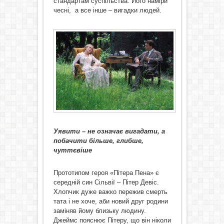
стандартам суспільства. Його наміри
чесні, а все інше – вигадки людей.
Уявити – не означає вигадати, а
побачити більше, глибше,
чуттєвіше
Прототипом героя «Пітера Пена» є
середній син Сільвії – Пітер Девіс.
Хлопчик дуже важко пережив смерть
тата і не хоче, аби новий друг родини
заміняв йому близьку людину.
Джеймс пояснює Пітеру, що він ніколи