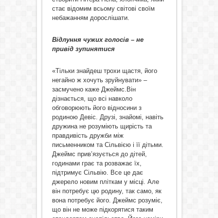
стає відомим всьому світові своїм
небажанням дорослішати.
Відлуння чужих голосів – не
привід зупинятися
«Тільки знайдеш трохи щастя, його
негайно ж хочуть зруйнувати» –
засмучено каже Джеймс.Він
дізнається, що всі навколо
обговорюють його відносини з
родиною Девіс. Друзі, знайомі, навіть
дружина не розуміють щирість та
правдивість дружби між
письменником та Сільвією і її дітьми.
Джеймс прив’язується до дітей,
годинами грає та розважає їх,
підтримує Сільвію. Все це дає
джерело новим пліткам у місці. Але
він потребує цю родину, так само, як
вона потребує його. Джеймс розуміє,
що він не може підкорятися таким