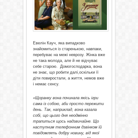
Евелін Кауч, яка випадково
знайомиться із старенькою, навпаки,
перебуває на межі неврозу. Жінка вже
не така молода, але й не відчуває
себе старою. Домогосподарка, вона
не знає, що робити далі,оскільки її
діти повиростали, а життя, немов вже
і немає сенсу.
«Щоранку вона починала якісь ігри
сама із собою, аби просто пережити
день. Так, наприклад, вона казала
собі, що цього дня неодмінно
трапиться щось надзвичайне. Що
наступним телефонним дзвінком їй
повідомлять добру новину, від якої