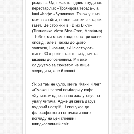
розділів. Одні мають підпис «Будинок
перестарілих «Трояндова тераса», а
інші «Кафе «Зупинка»». Також у книзі
можна знайти, немов вирізки із старих
газет. Це сторінки із «Вімз Віклі»
(Тижневика міста Вісл-Стоп, Алабама)
. Тобто, ми маємо водночас три канви
оповіді, але з часом до цього
звикаєш, і новини, які ілюструють
життя 30-х років стають вигідним та
цікавим доповненням. Ми вже
слідкуємо за сюжетом не лише
зсередини, але й ззовні.
Як би там не було, книга Фанні Флегг
«Смажені зелені помідори у кафе
«Зупинка» однозначно заслуговує на
увагу читача. Адже ця книга дарує
чудовий настрій, і спонукає до
філософського і оптимістичного
погляду на цей тлінний і
швидкоплинний світ.