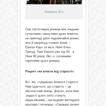
Америка 30-х
Оця світоглядна різниця між людьми
сучасними і минулими дуже помітна
на прикладі двох надзвичайно різних,
але й напрочуд схожих жінок –
Евелін Кауч та місіс Нінні Клео
Трегуд. Пані Евелін уже під 50,
а
Нінні 86 років. Які і є головними
героїнями цього роману.
Рецепт «як втекти від старості»
Всі ми страшенно боїмося старості.
Нам здається, що старість – це
абсолютний кінець, фіаско, коли вже
радості цього світу стануть
недосяжними, і ми будемо виглядати
жахливо і потворно. «Смажені зелені