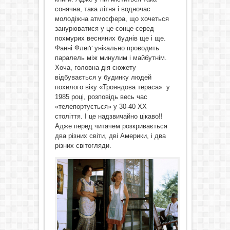
сонячна, така літня і водночас
молодіжна атмосфера, що хочеться
занурюватися у це сонце серед
похмурих весняних буднів ще і ще.
Фанні Флеґґ унікально проводить
паралель між минулим і майбутнім.
Хоча, головна дія сюжету
відбувається у будинку людей
похилого віку «Трояндова тераса» у
1985 році, розповідь весь час
«телепортується» у 30-40 ХХ
століття. І це надзвичайно цікаво!!
Адже перед читачем розкривається
два різних світи, дві Америки, і два
різних світогляди.