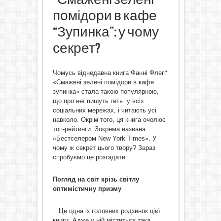
помідори в кафе
“Зупинка”: у чому
секрет?
Чомусь віднедавна книга Фанні Флеґґ
«Смажені зелені помідори в кафе
зупинка» стала такою популярною,
що про неї пишуть геть у всіх
соціальних мережах, і читають усі
навколо. Окрім того, ця книга очолює
топ-рейтинги. Зокрема названа
«Бестселером New York Times». У
чому ж секрет цього твору? Зараз
спробуємо це розгадати.
Погляд на світ крізь світлу
оптимістичну призму
Це одна із головних родзинок цієї
книги. Адже у ній міститься така