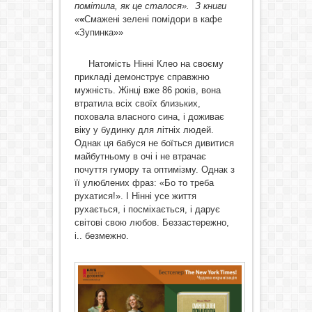
помітила, як це сталося». З книги
«
«
Смажені зелені помідори в кафе
«Зупинка»»
Натомість Нінні Клео на своєму
прикладі демонструє справжню
мужність. Жінці вже 86 років, вона
втратила всіх своїх близьких,
поховала власного сина, і доживає
віку у будинку для літніх людей.
Однак ця бабуся не боїться дивитися
майбутньому в очі і не втрачає
почуття гумору та оптимізму. Однак з
її улюблених фраз: «Бо то треба
рухатися!». І Нінні усе життя
рухається, і посміхається, і дарує
світові свою любов. Беззастережно,
і.. безмежно.