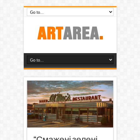
“Смажені зелені