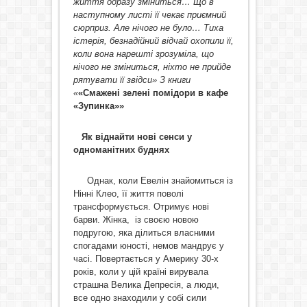
життя одразу зміниться… Що в
наступному листі її чекає приємний
сюрприз. Але нічого не було… Тиха
істерія, безнадійний відчай охопили її,
коли вона нарешті зрозуміла, що
нічого не зміниться, ніхто не прийде
рятувати її звідси» З книги
«
«Смажені зелені помідори в кафе
«Зупинка»»
Як віднайти нові сенси у
одноманітних буднях
Однак, коли Евелін знайомиться із
Нінні Клео, її життя поволі
трансформується. Отримує нові
барви. Жінка, із своєю новою
подругою, яка ділиться власними
спогадами юності, немов мандрує у
часі. Повертається у Америку 30-х
років, коли у цій країні вирувала
страшна Велика Депресія, а люди,
все одно знаходили у собі сили