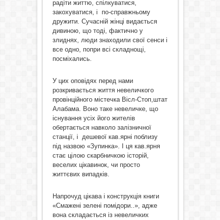
радіти життю, спілкуватися,
закохуватися, і по-справжньому
дружити. Сучасній жінці видається
дивиною, що тоді, фактично у
злиднях, люди знаходили свої сенси і
все одно, попри всі складнощі,
посміхались.
У цих оповідях перед нами
розкривається життя невеличкого
провінційного містечка Вісл-Стоп,штат
Алабама. Воно таке невеличке, що
існування усіх його жителів
обертається навколо залізничної
станції, і дешевої кав.ярні поблизу
під назвою «Зупинка». І ця кав.ярня
стає цілою скарбничкою історій,
веселих цікавинок, чи просто
життєвих випадків.
Напрочуд цікава і конструкція книги
«Смажені зелені помідори..», адже
вона складається із невеличких