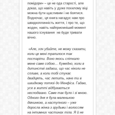
помідори» – це не ода старості, але
доказ, що навіть у дуже похилому віці
можна бути щасливим і не боятися.
Водночас, ця книга нагадує нам про
швидкоплинність життя, і про те, що
жоден, навіть найприємніший момент
нашого існування не буде тривати
вічно.
«Але, хоч убийте, не можу сказати,
коли це мені трапилося так
постаріти. Воно якось спіткало
мене саме собою… Кумедно, коли в
дитинстві гадаєш, що час ніколи не
спливе, а коли тобі стукає
двадцять, час летить, наче ти в
швидкому потязі до Менфіса. Гадаю,
усе в житті відбувається
несподівано. Саме так було і зі мною.
Одного дня я була маленькою
дівчинкою, а наступного – уже
доросла жінка з грудьми і волоссям
на інтимних частинах тіла. Я й не