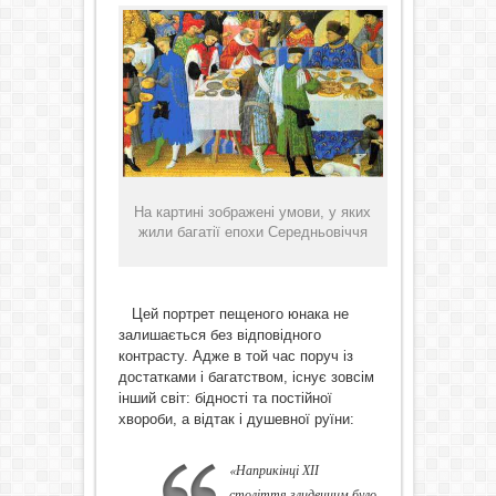
На картині зображені умови, у яких
жили багатії епохи Середньовіччя
Цей портрет пещеного юнака не
залишається без відповідного
контрасту. Адже в той час поруч із
достатками і багатством, існує зовсім
інший світ: бідності та постійної
хвороби, а відтак і душевної руїни:
«Наприкінці ХІІ
століття злиденним було