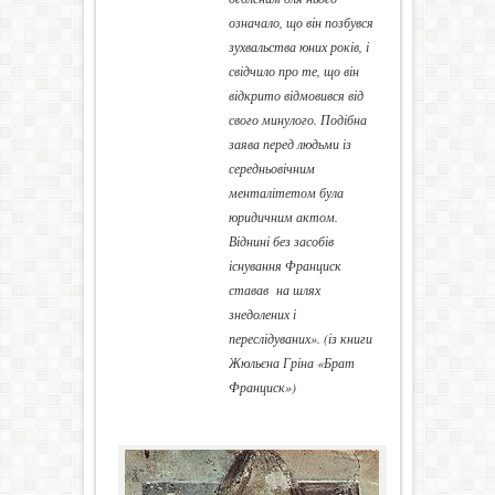
означало, що він позбувся
зухвальства юних років, і
свідчило про те, що він
відкрито відмовився від
свого минулого. Подібна
заява перед людьми із
середньовічним
менталітетом була
юридичним актом.
Віднині без засобів
існування Франциск
ставав на шлях
знедолених і
переслідуваних». (із книги
Жюльєна Гріна «Брат
Франциск»)