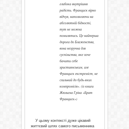
глибока внутрішня
радість. Франциск вірно
відчув, наполягаючи на
абсолютній бідності,
тут не можна
помилятись. Це найперша
дорога до Блаженства,
вона незручна для
суспільства, яке хоче
бачити себе
християнським, але
Франциск екстреміст, не
схильний до будь-яких
компромісів». (із книги
Жюльєна Гріна «Брат
Франциск»)
У цьому контексті дуже цікавий
життєвий шлях самого письменника