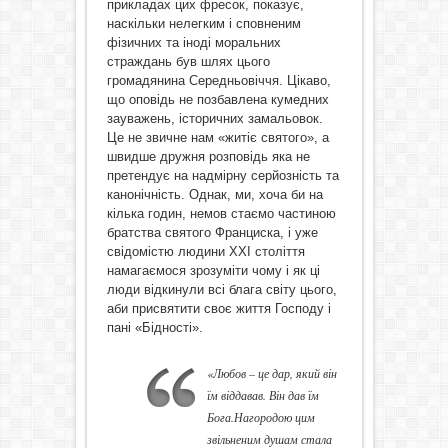
прикладах цих фресок, показує,
наскільки нелегким і сповненим
фізичних та іноді моральних
страждань був шлях цього
громадянина Середньовіччя. Цікаво,
що оповідь не позбавлена кумедних
зауважень, історичних замальовок.
Це не звичне нам «житіє святого», а
швидше дружня розповідь яка не
претендує на надмірну серйозність та
канонічність. Однак, ми, хоча би на
кілька годин, немов стаємо частиною
братства святого Франциска, і уже
свідомістю людини ХХІ століття
намагаємося зрозуміти чому і як ці
люди відкинули всі блага світу цього,
аби присвятити своє життя Господу і
пані «Бідності».
«Любов – це дар, який він
їм віддавав. Він дав їм
Бога.Нагородою цим
звільненим душам стала