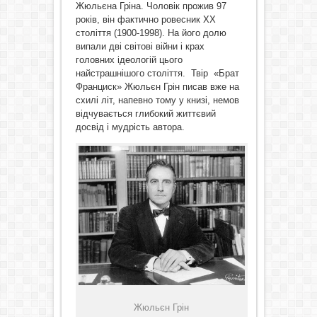
Жюльєна Гріна. Чоловік прожив 97
років, він фактично ровесник ХХ
століття (1900-1998). На його долю
випали дві світові війни і крах
головних ідеологій цього
найстрашнішого століття. Твір «Брат
Франциск» Жюльєн Грін писав вже на
схилі літ, напевно тому у книзі, немов
відчувається глибокий життєвий
досвід і мудрість автора.
Жюльєн Грін