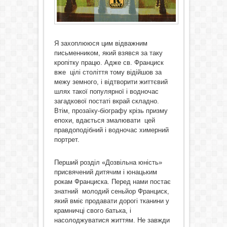
Я захоплююся цим відважним
письменником, який взявся за таку
кропітку працю. Адже св. Франциск
вже цілі століття тому відійшов за
межу земного, і відтворити життєвий
шлях такої популярної і водночас
загадкової постаті вкрай складно.
Втім, прозаїку-біографу крізь призму
епохи, вдається змалювати цей
правдоподібний і водночас химерний
портрет.
Перший розділ «Дозвільна юність»
присвячений дитячим і юнацьким
рокам Франциска. Перед нами постає
знатний молодий сеньйор Франциск,
який вміє продавати дорогі тканини у
крамничці свого батька, і
насолоджуватися життям. Не завжди