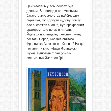
Цей хлопець у всіх сенсах був
дивним. Він володів величезними
багатствами, але став найбільшим
бідняком, міг здобути чудову освіту,
але зневажав знання, був прекрасним
оратором, але не вмів читати.
Йдеться про видатну і ексцентричну
постать Середньовіччя святого
Франциска Асизького. Хто він? На це
питання у книзі «Брат Франциск»
шукає відповідь французький
письменник Жюльєн Грін.