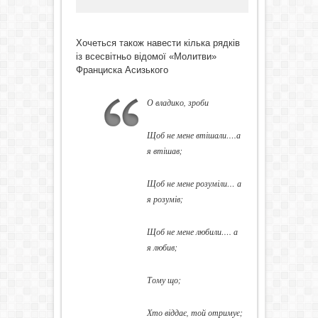
Хочеться також навести кілька рядків
із всесвітньо відомої «Молитви»
Франциска Асизького
О владико, зроби
Щоб не мене втішали….а
я втішав;
Щоб не мене розуміли… а
я розумів;
Щоб не мене любили…. а
я любив;
Тому що;
Хто віддає, той отримує;