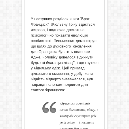
У наступних розділах книги “Брат
Франциск” Жюльєну Гріну вдається
яскраво, і водночас достатньо
психологічно показати еволюцію
особистості. Письменник демонструє,
що шлях до духовного оновлення
для Франциска був геть нелегким.
Адже, чоловіку довелося відкинути
будь-які блага цивілізації, і одягнутися
у бідняцьку одіж. Цей приклад
цілковитого смирення, у добу, коли
бідність відверто зневажалася, був
справді нелегким подвигом для
святого Франциска:
«Зректися зовнішніх
ознак багатства, одягу, в
якому він скуштував усіх
утіх світу, – і постати
оголеним для нього