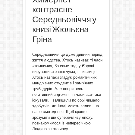
контрасне
Середньовіччя у
книзі Жюльєна
Гріна
Середньовіччя це дуже дивний період
життя людства. Хтось називає ті часи
«темними», бо саме тоді у Європі
вирували страшні чума, і інквізиція.
Хтось навпаки згадує романтичних
мандрівних студентів і замріяних
трубадурів. Але попри весь
негативний відгомін, ті часи все-таки
існували, і залишили по собі чимало
здобутків, які іноді мають вплив і на
наше сьогодення. Щоб краще
зрозуміти цю суперечливу епоху,
познайомимося із непересічною
Людиною того часу.