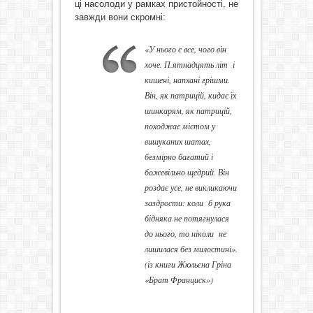
ці насолоди у рамках пристойності, не
завжди вони скромні:
«У нього є все, чого він
хоче. П.ятнадцять літ і
кишені, напхані грішми.
Він, як патрицій, кидає їх
шинкарям, як патрицій,
походжає містом у
вишуканих шатах,
безмірно багатий і
божевільно щедрий. Він
роздає усе, не викликаючи
заздрости: коли б рука
бідняка не потягнулася
до нього, то ніколи не
лишилася без милостині».
(із книги Жюльєна Гріна
«Брат Франциск»)