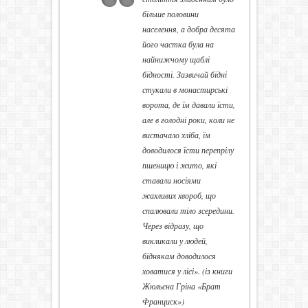
більше половини
населення, а добра десята
його частка була на
найнижчому щаблі
бідності. Зазвичай бідні
стукали в монастирські
ворота, де їм давали їсти,
але в голодні роки, коли не
вистачало хліба, їм
доводилося їсти перепрілу
пшеницю і жито, які
ставали носіями
жахливих хвороб, що
спалювали тіло зсередини.
Через відразу, що
викликали у людей,
біднякам доводилося
ховатися у лісі». (із книги
Жюльєна Гріна «Брат
Франциск»)