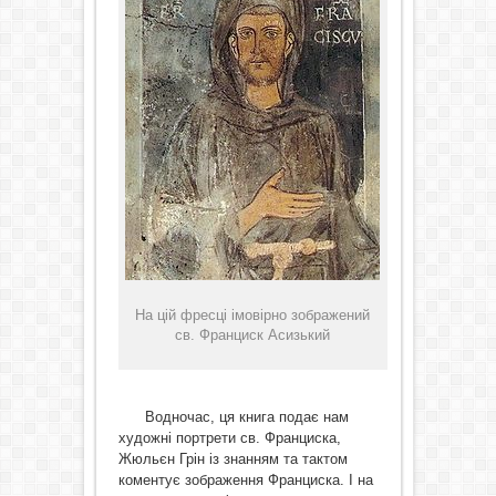
На цій фресці імовірно зображений
св. Франциск Асизький
Водночас, ця книга подає нам
художні портрети св. Франциска,
Жюльєн Грін із знанням та тактом
коментує зображення Франциска. І на