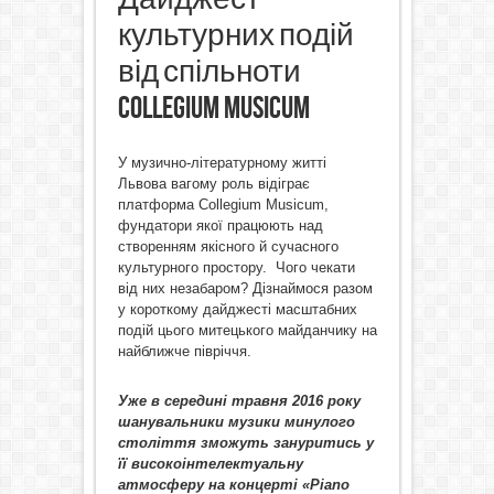
культурних подій
від спільноти
Collegium Musicum
У музично-літературному житті
Львова вагому роль відіграє
платформа Collegium Musicum,
фундатори якої працюють над
створенням якісного й сучасного
культурного простору. Чого чекати
від них незабаром? Дізнаймося разом
у короткому дайджесті масштабних
подій цього митецького майданчику на
найближче півріччя.
Уже в середині травня 2016 року
шанувальники музики минулого
століття зможуть зануритись у
її високоінтелектуальну
атмосферу на концерті «Piano