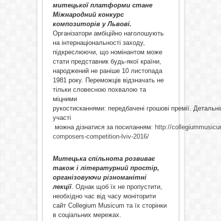
митецької платформи стане
Міжнародний конкурс
композиторів у Львові.
Організатори амбіційно наголошують
на інтернаціональності заходу,
підкреслюючи, що номінантом може
стати представник будь-якої країни,
народжений не раніше 10 листопада
1981 року. Переможців відзначать не
тільки словесною похвалою та
міцними
рукостисканнями: передбачені грошові премії. Детальн
участі
можна дізнатися за посиланням:
http://collegiummusicu
composers-competition-lviv-2016/
Митецька спільнота розвиває
також і літературний простір,
організовуючи різноманітні
лекції
. Однак щоб їх не пропустити,
необхідно час від часу моніторити
сайт Collegium Musicum та їх сторінки
в соціальних мережах.