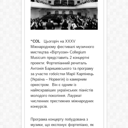
“COL
Цьогоріч на XXXV
Міжнародному фестивалі музичного
мистецтва «Віртуози» Collegium
Musicum представить 2 концертні
проекти: Фортепіанний речиталь
Антонія Баришевського та програму
за участю гобоїстки Марії Карпінець
(Україна – Норвегія) із камерним
оркестром.
Він є одним із
найяскравіших українських піаністів
молодого покоління. Лауреат
численних престижних міжнародних
конкурсів.
Програма концерту побудована з
музики, що експонує фортепіано, як