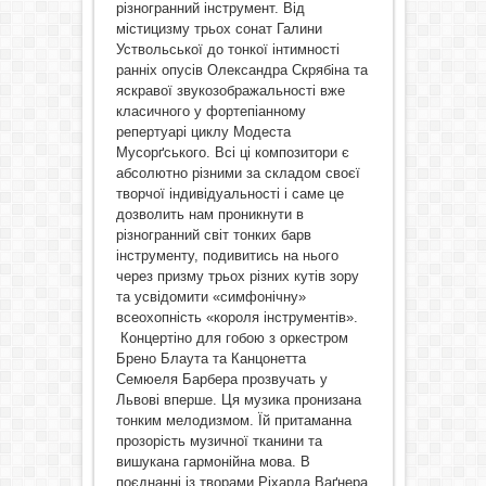
різногранний інструмент. Від
містицизму трьох сонат Галини
Уствольської до тонкої інтимності
ранніх опусів Олександра Скрябіна та
яскравої звукозображальності вже
класичного у фортепіанному
репертуарі циклу Модеста
Мусорґського. Всі ці композитори є
абсолютно різними за складом своєї
творчої індивідуальності і саме це
дозволить нам проникнути в
різногранний світ тонких барв
інструменту, подивитись на нього
через призму трьох різних кутів зору
та усвідомити «симфонічну»
всеохопність «короля інструментів».
Концертіно для гобою з оркестром
Брено Блаута та Канцонетта
Семюеля Барбера прозвучать у
Львові вперше. Ця музика пронизана
тонким мелодизмом. Їй притаманна
прозорість музичної тканини та
вишукана гармонійна мова. В
поєднанні із творами Ріхарда Ваґнера