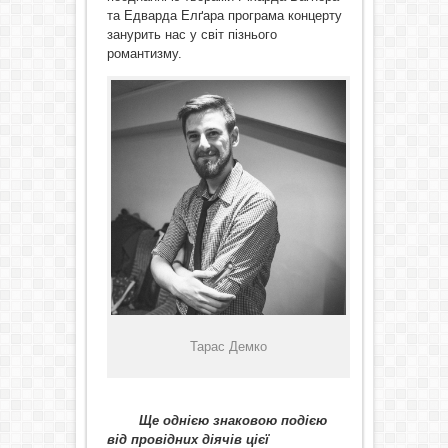
та Едварда Елґара програма концерту
занурить нас у світ пізнього
романтизму.
Тарас Демко
Ще однією знаковою подією
від провідних діячів цієї