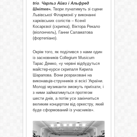
trio
.
Чарльз Айвз і Альфред
Шнітке».
Твори лунатимуть зі сцени
Львівської Філармонії у виконанні
харківських солістів – Ксенії
Косарєвої (скрипка), Віктора Рекало
(віолончель), Ганни Саламатова
(фортепіано).
Окрім того, як поділився з нами один
із засновників Collegium Musicum
Тарас Демко, «у червні відбудуться
майстер-курси скрипаля Кирила
Шарапова. Вони розраховані на
виконавців-струнників зі всієї України.
Молоді музиканти зможуть приїхати, і
з ними займатимуться протягом
шести днів, а потім усе закінчиться
великим концертом від оркестру, який
буде сформований із учасників».