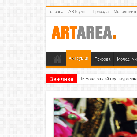
Головна
ARTсуміш
Природа
Молоді митц
ARTсуміш
Природа
Молоді ми
Важливе
Чи може он-лайн культура зам