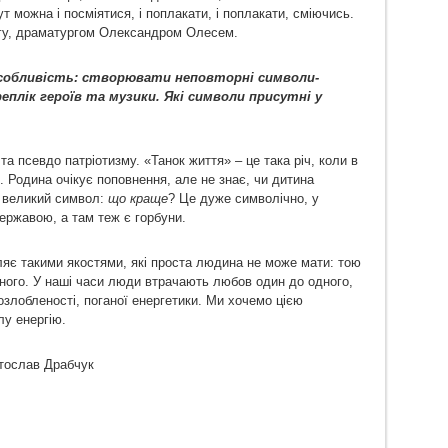
т можна і посміятися, і поплакати, і поплакати, сміючись.
ергу, драматургом Олександром Олесем.
особливість: створювати неповторні символи-
реплік героїв та музики. Які символи присутні у
а псевдо патріотизму. «Танок життя» – це така річ, коли в
. Родина очікує поповнення, але не знає, чи дитина
є великий символ:
що краще
? Це дуже символічно, у
ержавою, а там теж є горбуни.
іляє такими якостями, які проста людина не може мати: тою
ного. У наші часи люди втрачають любов один до одного,
озлобленості, поганої енергетики. Ми хочемо цією
лу енергію.
тослав Драбчук