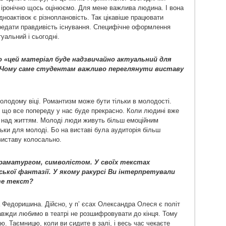
 іронічно щось оцінюємо. Для мене важлива людина. І вона
одноактівок є різноплановість. Так цікавіше працювати
редати правдивість існування. Специфічне оформлення
уальний і сьогодні.
о «цей матеріал буде надзвичайно актуальний для
 Чому саме студентам важливо переглянути виставу
молодому віці. Романтизм може бути тільки в молодості.
, що все попереду у нас буде прекрасно. Коли людині вже
 над життям. Молоді люди живуть більш емоційним
ьки для молоді. Бо на виставі була аудиторія більш
виставу колосально.
раматургом, символістом. У своїх текстах
ької фантазії. У якому ракурсі Ви інтерпретували
те текст?
 Федоришина. Дійсно, у п’ єсах Олександра Олеся є політ
завжди любимо в театрі не розшифровувати до кінця. Тому
 Таємницю, коли ви сидите в залі, і весь час чекаєте