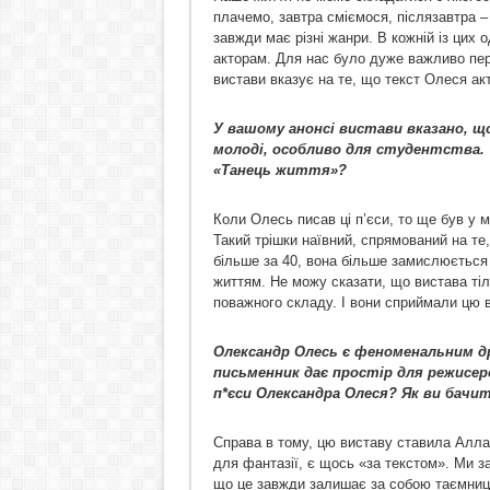
плачемо, завтра сміємося, післязавтра –
завжди має різні жанри. В кожній із цих 
акторам. Для нас було дуже важливо пе
вистави вказує на те, що текст Олеся акт
У вашому анонсі вистави вказано, щ
молоді, особливо для студентства.
«Танець життя»?
Коли Олесь писав ці п’єси, то ще був у 
Такий трішки наївний, спрямований на те
більше за 40, вона більше замислюється
життям. Не можу сказати, що вистава тіл
поважного складу. І вони сприймали цю 
Олександр Олесь є феноменальним д
письменник дає простір для режисерс
п*єси Олександра Олеся? Як ви бачи
Справа в тому, цю виставу ставила Алла
для фантазії, є щось «за текстом». Ми 
що це завжди залишає за собою таємницю.