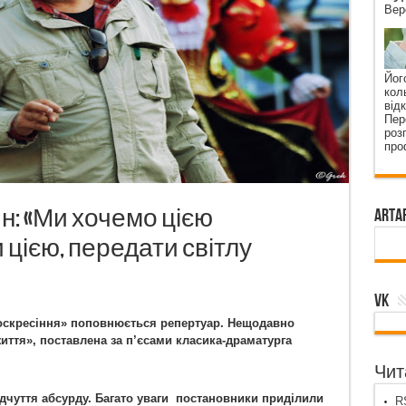
Вер
Йог
кол
від
Пер
роз
про
: «Ми хочемо цією
ArtA
и цією, передати світлу
VK
Воскресіння» поповнюється репертуар. Нещодавно
иття», поставлена за п
’
єсами класика-драматурга
Чита
дчуття абсурду. Багато уваги постановники приділили
RS