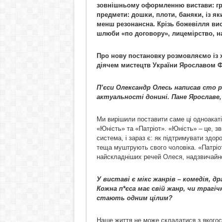
зовнішньому оформленню вистави: гра
предмети: дошки, плоти, баняки, із як
менш резонансна. Крізь божевілля вист
шлюби «по договору»,
лицемірство, н
Про нову постановку розмовляємо із 
діячем мистецтв України Ярославом
П
’єси Олександр Олесь написав сто р
актуальності донині. Пане Ярославе
Ми вирішили поставити саме ці одноака
«Юність» та «Патріот». «Юність» – це, з
система, і зараз є: як підтримувати здор
теща муштрують свого чоловіка. «Патріот
найскладніших речей Олеся, надзвичайн
У виставі є мікс жанрів – комедія, 
Кожна п*єса має свій жанр, чи трагі
стають одним цілим?
Наше життя не може складатися з якогось