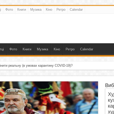
і
Фото
Книги
Музика
Кіно
Ретро
Calendar
тці
Фото
Книги
Музика
Кіно
Ретро
Calendar
інити реальну (в умовах карантину COVID-19)?
Виб
Ху
ку
ка
ху