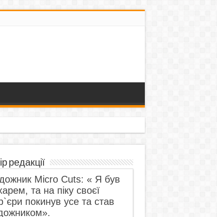
ір редакції
дожник Micro Cuts: « Я був
харем, та на піку своєї
р`єри покинув усе та став
дожником».