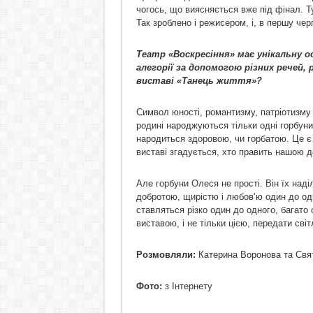
чогось, що виясняється вже під фінал. Ту
Так зроблено і режисером, і, в першу ч
Театр «Воскресіння» має унікальну 
алегорії за допомогою різних речей, 
виставі «Танець життя»?
Символ юності, романтизму, патріотизму т
родині народжуються тільки одні горбуни
народиться здоровою, чи горбатою. Це 
виставі згадується, хто править нашою д
Але горбуни Олеся не прості. Він їх над
добротою, щирістю і любов’ю один до од
ставляться різко один до одного, багато 
виставою, і не тільки цією, передати світ
Розмовляли:
Катерина Воронова та Свя
Фото:
з Інтернету