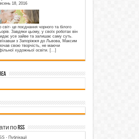
есень 18, 2016
о світ- це поєднання чорного та білого
ьорів. Завдяки цьому, у своїх роботах він
кидає усе зайве та залишає саму суть.
еїхавши з Запоріжжя до Львова, Максим
почав свою творчість, не маючи
фільної художньої освіти.
[…]
rea
ти по RSS
S - Публікації