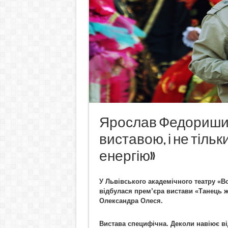
Ярослав Федоришин
виставою, і не тільк
енергію»
У Львівського академічного театру «
відбулася прем
’
єра вистави «Танець ж
Олександра Олеся.
Вистава специфічна. Деколи навіює ві