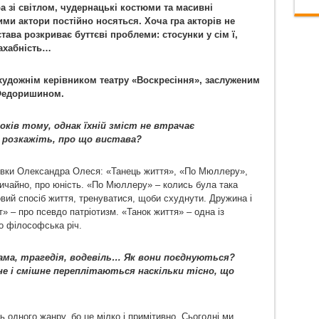
 зі світлом, чудернацькі костюми та масивні
ими актори постійно носяться. Хоча гра акторів не
ава розкриває буттєві проблеми: стосунки у сім ї,
ахабність…
художнім керівником театру «Воскресіння», заслуженим
 Федоришином.
оків тому, однак їхній зміст не втрачає
, розкажіть, про що вистава?
тівки Олександра Олеся: «Танець життя», «По Мюллеру»,
вичайно, про юність. «По Мюллеру» – колись була така
овий спосіб життя, тренуватися, щоби схуднути. Дружина і
» – про псевдо патріотизм. «Танок життя» – одна із
о філософська річ.
драма, трагедія, водевіль… Як вони поєднуються?
чне і смішне переплітаються наскільки тісно, що
 одного жанру, бо це мілко і примітивно. Сьогодні ми