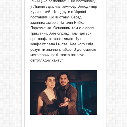
Ільницька розповіла: «Цю постановку
у Львові здійснив режисер Володимир
Кучинський. Це вдруге в Україні
поставили цю виставу. Серед
задіяних акторів Наталія Рибка-
Пархоменко. Основним там є любовн
трикутник. Але справді там ідеться
про конфлікт світоглядів. Тут
конфлікт села і міста. Але його слід
розуміти значно глибше. З допомогою
метафоричності театр показує
світоглядну канву”