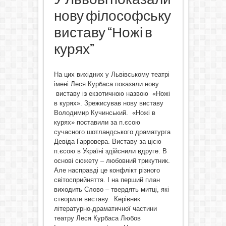
нову філософську
виставу “Ножі в
курях”
На цих вихідних у Львівському театрі
імені Леся Курбаса показали нову
виставу і
з
екзотичною назвою «Ножі
в курях». Зрежисував нову виставу
Володимир Кучинський. «Ножі в
курях» поставили за п.єсою
сучасного шотландського драматурга
Девіда Гарровера. Виставу за цією
п.єсою в Україні здійснили вдруге. В
основі сюжету – любовний трикутник.
Але насправді це конфлікт різного
світосприйняття. І на перший план
виходить Cлово – твердять митці, які
створили виставу. Керівник
літературно-драматичної частини
театру Леся Курбаса Любов