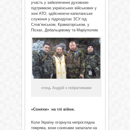
участь у забезпеченні духовною
підтримкою українських військових у
зоні АТО, здійснюючи капеланське
служіння у підрозділах ЗСУ під
Слов’янськом, Краматорськом, у
Пісках, Дебальцевому та Маріуполем.
отець Андрій з побратимами
«Соняхи» на тлі війни.
Коли Україну огорнула непроглядна
темрява, вони соняхами запалали на