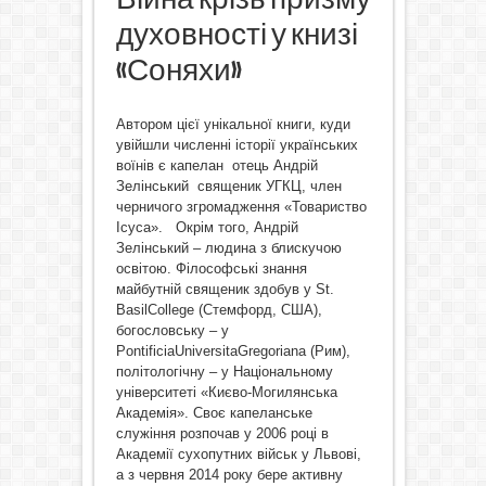
духовності у книзі
«Соняхи»
Автором цієї унікальної книги, куди
увійшли численні історії українських
воїнів є капелан отець Андрій
Зелінський священик УГКЦ, член
черничого згромадження «Товариство
Ісуса». Окрім того, Андрій
Зелінський – людина з блискучою
освітою. Філософські знання
майбутній священик здобув у St.
BasilCollege (Стемфорд, США),
богословську – у
PontificiaUniversitaGregoriana (Рим),
політологічну – у Національному
університеті «Києво-Могилянська
Академія». Своє капеланське
служіння розпочав у 2006 році в
Академії сухопутних військ у Львові,
а з червня 2014 року бере активну