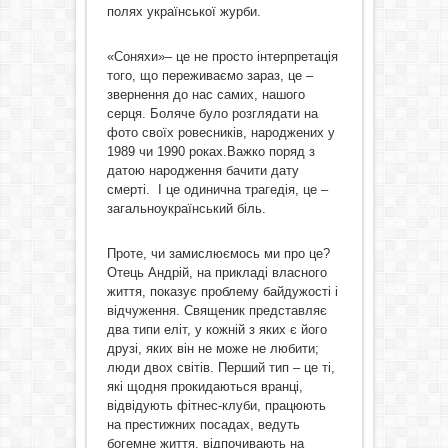
полях української журби.
«Соняхи»– це не просто інтерпретація
того, що переживаємо зараз, це –
звернення до нас самих, нашого
серця. Боляче було розглядати на
фото своїх ровесників, народжених у
1989 чи 1990 роках.Важко поряд з
датою народження бачити дату
смерті. І це одинична трагедія, це –
загальноукраїнський біль.
Проте, чи замислюємось ми про це?
Отець Андрій, на прикладі власного
життя, показує проблему байдужості і
відчуження. Священик представляє
два типи еліт, у кожній з яких є його
друзі, яких він не може не любити;
люди двох світів. Перший тип – це ті,
які щодня прокидаються вранці,
відвідують фітнес-клуби, працюють
на престижних посадах, ведуть
богемне життя, відпочивають на