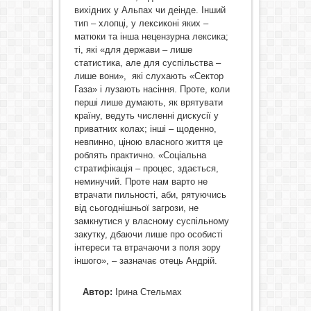
вихідних у Альпах чи деінде. Інший
тип – хлопці, у лексиконі яких –
матюки та інша нецензурна лексика;
ті, які «для держави – лише
статистика, але для суспільства –
лише вони», які слухають «Сектор
Газа» і лузають насіння. Проте, коли
перші лише думають, як врятувати
країну, ведуть численні дискусії у
приватних колах; інші – щоденно,
невпинно, ціною власного життя це
роблять практично. «Соціальна
стратифікація – процес, здається,
неминучий. Проте нам варто не
втрачати пильності, аби, рятуючись
від сьогоднішньої загрози, не
замкнутися у власному суспільному
закутку, дбаючи лише про особисті
інтереси та втрачаючи з поля зору
іншого», – зазначає отець Андрій.
Автор:
Ірина Стельмах