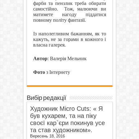
фарби та пензлик треба обирати
самостійно.
Тож, малюючи ви
матимете нагоду піддатися
повному політу фантазії.
Із наполегливим бажанням, як то
кажуть, не за горами в кожного і
власна галерея.
Автор
: Валерія Мельник
Фото
з Інтернету
Вибір редакції
Художник Micro Cuts: « Я
був кухарем, та на піку
своєї кар`єри покинув усе
та став художником».
Вересень 18, 2016