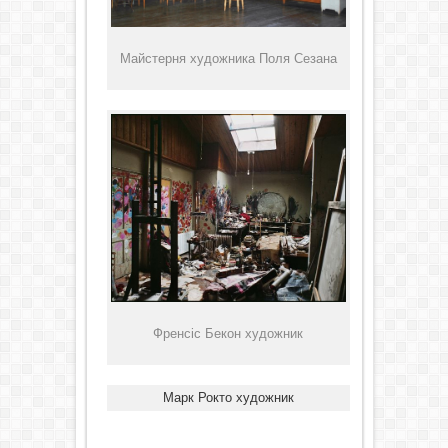
Майстерня художника Поля Сезана
Френсіс Бекон художник
Марк Рокто художник