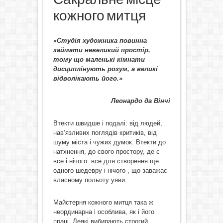
кожного митця
«Студія художника повинна
займати невеликий простір,
тому що маленькі кімнати
дисциплінують розум, а великі
відволікають його.»
Леонардо да Вінчі
Втекти швидше і подалі: від людей,
нав’язливих поглядів критиків, від
шуму міста і чужих думок. Втекти до
натхнення, до свого простору, де є
все і нічого: все для створення ще
одного шедевру і нічого , що заважає
власному польоту уяви.
Майстерня кожного митця така ж
неординарна і особлива, як і його
праці. Деякі вибирають строгий