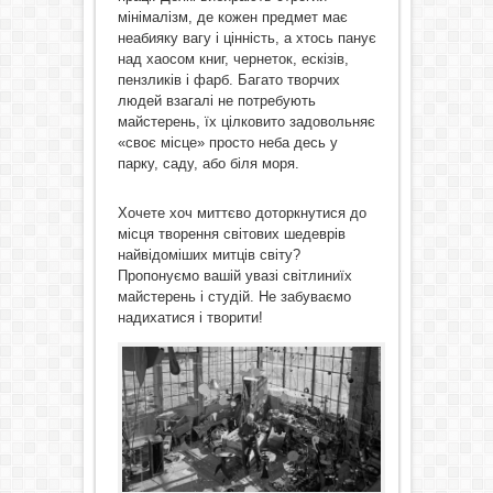
мінімалізм, де кожен предмет має
неабияку вагу і цінність, а хтось панує
над хаосом книг, чернеток, ескізів,
пензликів і фарб. Багато творчих
людей взагалі не потребують
майстерень, їх цілковито задовольняє
«своє місце» просто неба десь у
парку, саду, або біля моря.
Хочете хоч миттєво доторкнутися до
місця творення світових шедеврів
найвідоміших митців світу?
Пропонуємо вашій увазі світлиниїх
майстерень і студій. Не забуваємо
надихатися і творити!