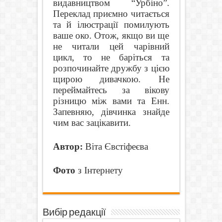
видавництвом “Урбіно”.
Переклад приємно читається
та й ілюстрації помилують
ваше око. Отож, якщо ви ще
не читали цей чарівний
цикл, то не баріться та
розпочинайте дружбу з цією
щирою дивачкою. Не
переймайтесь за вікову
різницю між вами та Енн.
Запевняю, дівчинка знайде
чим вас зацікавити.
Автор:
В
іта Євстіфеєва
Фото
з Інтернету
Вибір редакції