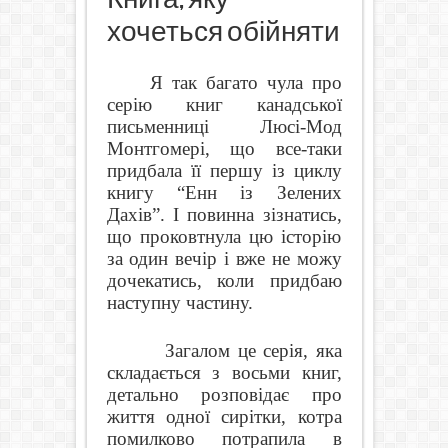
хочеться обійняти
Я так багато чула про
серію книг канадської
письменниці Люсі-Мод
Монтгомері, що все-таки
придбала її першу із циклу
книгу “Енн із Зелених
Дахів”. І повинна зізнатись,
що проковтнула цю історію
за один вечір і вже не можу
дочекатись, коли придбаю
наступну частину.
Загалом це серія, яка
складається з восьми книг,
детально розповідає про
життя одної сирітки, котра
помилково потрапила в