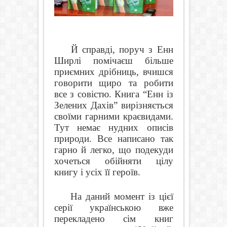
Й справді, поруч з Енн
Ширлі помічаєш більше
приємних дрібниць, вчишся
говорити щиро та робити
все з совістю. Книга “Енн із
Зелених Дахів” вирізняється
своїми гарними краєвидами.
Тут немає нудних описів
природи. Все написано так
гарно й легко, що подекуди
хочеться обійняти цілу
книгу і усіх її героїв.
На даний момент із цієї
серії українською вже
перекладено сім книг