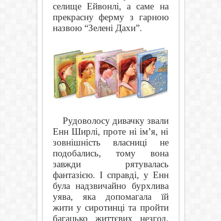
селище Ейвонлі, а саме на
прекрасну ферму з гарною
назвою “Зелені Дахи”.
Рудоволосу дивачку звали
Енн Ширлі, проте ні ім’я, ні
зовнішність власниці не
подобались, тому вона
завжди рятувалась
фантазією. І справді, у Енн
була надзвичайно бурхлива
уява, яка допомагала їй
жити у сиротинці та пройти
багацько життєвих незгод.