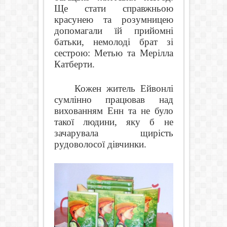
Ще стати справжньою
красунею та розумницею
допомагали їй прийомні
батьки, немолоді брат зі
сестрою: Метью та Мерілла
Катберти.
Кожен житель Ейвонлі
сумлінно працював над
вихованням Енн та не було
такої людини, яку б не
зачарувала щирість
рудоволосої дівчинки.