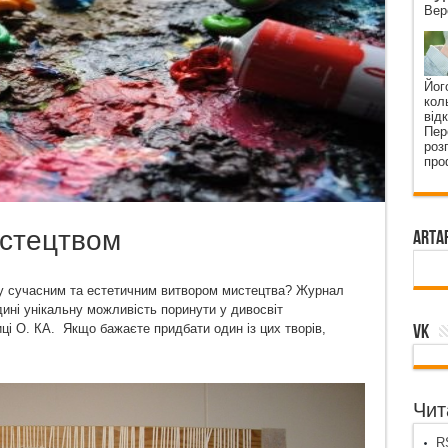
Вер
Йог
кол
від
Пер
роз
про
истецтвом
ArtA
ку сучасним та естетичним витвором мистецтва? Журнал
ині унікальну можливість поринути у дивосвіт
VK
ці О. КА. Якщо бажаєте придбати один із цих творів,
Чита
RS