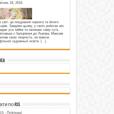
есень 18, 2016
о світ- це поєднання чорного та білого
ьорів. Завдяки цьому, у своїх роботах він
кидає усе зайве та залишає саму суть.
еїхавши з Запоріжжя до Львова, Максим
почав свою творчість, не маючи
фільної художньої освіти.
[…]
rea
ти по RSS
S - Публікації