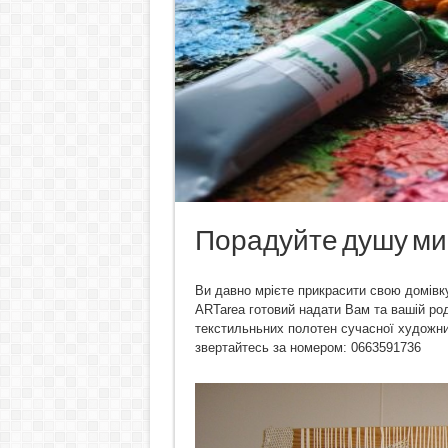
Порадуйте душу м
Ви давно мрієте прикрасити свою домів
ARTarea готовий надати Вам та вашій род
текстильньних полотен сучасної художни
звертайтесь за номером: 0663591736