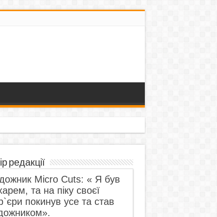
ір редакції
дожник Micro Cuts: « Я був
харем, та на піку своєї
р`єри покинув усе та став
дожником».