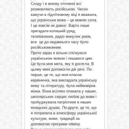
Сходу і в моєму оточенні всі
розмовляють російською. Чесно
кажучи в підлітковому віці я вважала,
що українська мова – це мовою села.
І це зовсім не дивно. Варто лише
пригадати колишній уряд,
телебачення, радіо минулих років,
все це до недавнього часу було
російськомовним.
Проте зараз я вільно спілкуюся
українською мовою і пишаюся цим.
Це була моя мета, яку я досягла. В
цьому мені допомогли дві речі. По-
перше, це те, що моя класна
керівничка, яка викладала українську
мову та літературу, була неймовірна
жінка. Вона всіляко плекала у наших,
школярських серцях любов до мови і
пробуджувала патріотизм в наших
юнацьких душах. По-друге, це те, що
я потрапила в атмосферу української
культури, мови, традицій за
допомогою програми обміну.