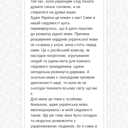
той час, коли українцям слід почати
думати своєю головою, а не
спиратися на думки інших.
Адже Україна це кожен з нас! Саме в
нашій свідомості щось
перевернулось, що й дало поштовх
до розвитку рідної мови. Причина
розширення кордонів української мови
не схована у клуні, вона стоїть перед
нами. Це є російський агресор, як
наслідок патріотизм, згрупування
людей та єдина мета для кожного
свідомого громадянина: єдина
неподільна розвинута держава. А
оскільки мова є своєрідним проявом
ідентичності нації, то коли як не
сьогодні показати всьому світу що ми
є.
Для мене ця тема є особливо
близькою, адже українська мова
еволюціонувала і в моїй свідомості
також. Ще рік тому мені було складно
та незручно розмовляти з
україномовною людиною, бо я сама зі