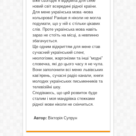
Вже сьогодні я відкрила для себе
новий світ всередині рідної країни.
Для мене українська мова -мова
кольорова! Раніше я ніколи не могла
подумати, що у ній є стільки цікавих
слів. Проте українська мова навіть
зараз не стоїть на місці, а невпинно
збагачується.
Ще одним відкриттям для мене став
сучасний український сленг,
неологізми, жаргонізми та інші “модні”
словечка, які до цього часу я не чула.
Вони заполонили всі меню львівських
кав’ярень, сучасні радіо канали, книги
молодих українських письменників та
телевізійні шоу.
Сподіваюсь, що цей розвиток буде
сталим і моя мандрівка стежками
рідної мови ніколи не скінчиться.
Автор:
Вікторія Супрун