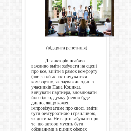
(відкрита репетиція)
Для акторів неабияк
важливо вміти забувати на сцені
про все, вийти з рамок комфорту
(але в той ж час почуватися
комфортно, як зауважив один з
учасників Пана Коцика),
відчувати партнера, вловлювати
його ідею, думку (певно буде
дивно, якщо кожен
імпровізуватиме про своє), вміти
бути безтурботною і грайливою,
як дитина. Не варто забувати про
те, що актори мусять бути
обізнаними в різних сферах