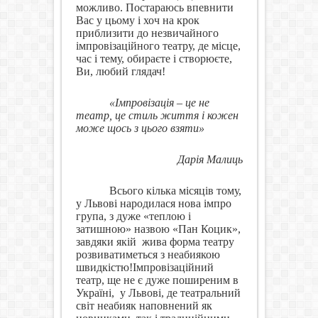
можливо. Постараюсь впевнити
Вас у цьому і хоч на крок
приблизити до незвичайного
імпровізаційного театру, де місце,
час і тему, обираєте і створюєте,
Ви, любий глядач!
«Імпровізація – це не
театр, це стиль життя і кожен
може щось з цього взяти»
Дарія Малиць
Всього кілька місяців тому,
у Львові народилася нова імпро
група, з дуже «теплою і
затишною» назвою «Пан Коцик»,
завдяки якій
жива форма театру
розвиватиметься з неабиякою
швидкістю!
Імпровізаційний
театр, ще не є дуже поширеним в
Україні,
у Львові, де театральний
світ неабияк наповнений як