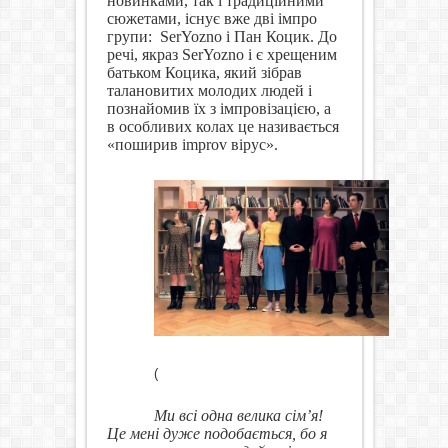
новинками, так і традиційними
сюжетами, існує вже дві імпро
групи:
SerYozno
і Пан Коцик. До
речі, якраз SerYozno і є хрещеним
батьком Коцика, який зібрав
талановитих молодих людей і
познайомив їх з імпровізацією, а
в особливих колах це називається
«поширив іmprov вірус».
(
Ми всі одна велика сім’я!
Це мені дуже подобається, бо я