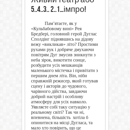
5..4..3.. 2..1…імпро!
Пам
’
ятаєте, як у
«Кульбабовому вині» Рея
Бредбері, головний герой Дуглас
Сполдінг піднявшись на дідову
вежу «викликав» літо? Простими
рухами рук і добряче дмухаючи
повітрям Дуг змусив зникнути з
неба зірок, викотити сонце,
розбудити усіх мешканців
маленького містечка і привітати з
першим днем літа. Він, ніби
справжній режисер, який готував
сцену і акторів до чудового,
чарівного дійства, завдаючи
добрий настрій і особливу
атмосферу для усіх навколо.
Уявляєте собі таку ситуацію у
реальному світі? Так чи ні,
впевнена, більшість
хотіла б
опинитися на місці Дугласа, та
мало хто повірить, що це