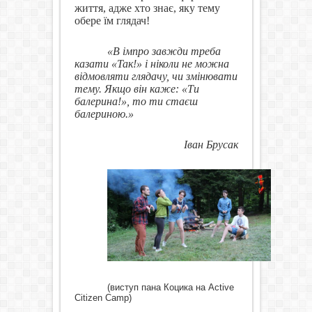
життя, адже хто знає, яку тему
обере їм глядач!
«В імпро завжди треба
казати «Так!» і ніколи не можна
відмовляти глядачу, чи змінювати
тему. Якщо він каже: «Ти
балерина!», то ти стаєш
балериною.»
Іван Брусак
(виступ пана Коцика на Active
Citizen Camp)