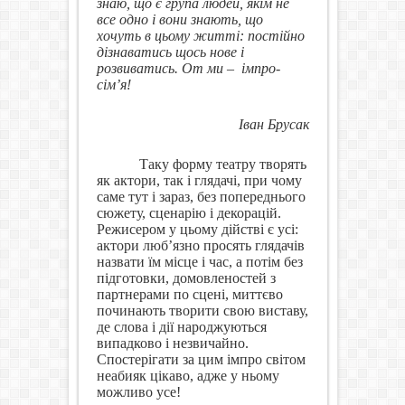
знаю, що є група людей, якім не
все одно і вони знають, що
хочуть в цьому житті: постійно
дізнаватись щось нове і
розвиватись. От ми –
імпро-
сім’я!
Іван Брусак
Таку форму театру творять
як актори, так і глядачі, при чому
саме тут і зараз, без попереднього
сюжету, сценарію і декорацій.
Режисером у цьому дійстві є усі:
актори люб
’
язно просять глядачів
назвати їм місце і час, а потім без
підготовки, домовленостей з
партнерами по сцені, миттєво
починають творити свою виставу,
де слова і дії народжуються
випадково і незвичайно.
Спостерігати за цим імпро світом
неабияк цікаво, адже у ньому
можливо усе!