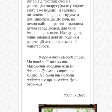
імпро від поспішаючої на
репетицію подругу(на яку іmprov
вірус вже подіяв) , я задалась
питанням, нащо репетирувати
для імпровізації? До речі, це
певно найпоширеніша оманлива
думка серед людей, для яких
імпро – щось нове. Насправді ж,
лише завдяки довгим годинам
репетицій актори вчаться цій
майстерності.
Імпро в якомусь роді стрес.
Ми такі собі мазохісти.
Мазохісти люблять коли їм
болить. Для мене стрес – це
круто! На сцені ти можеш
робити все що завгодно, бути
будь-ким.
Ростик Лоза