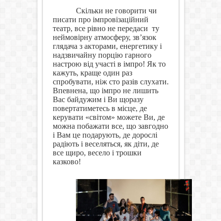
Скільки не говорити чи
писати про імпровізаційний
театр, все рівно не передаси
ту
неймовірну атмосферу, зв
’
язок
глядача з акторами, енергетику і
надзвичайну порцію гарного
настрою від участі в імпро! Як то
кажуть, краще один раз
спробувати, ніж сто разів слухати.
Впевнена, що імпро не лишить
Вас байдужим і Ви щоразу
повертатиметесь в місце, де
керувати «світом» можете Ви, де
можна побажати все, що завгодно
і Вам це подарують, де дорослі
радіють і веселяться, як діти, де
все щиро, весело і трошки
казково!