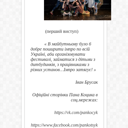
(перший виступ)
« В майбутньому було б
добре поширити імпро по всій
Україні, аби організовувати
фестивалі, займатися з дітьми з
дитбудинків, з працівниками з
різних установ…Імпро затягує! »
Іван Брусак
Офіційні сторінки Пана Коцика в
соц.мережах:
https://vk.com/pankocyk
https://www.facebook.com/pankotsyk