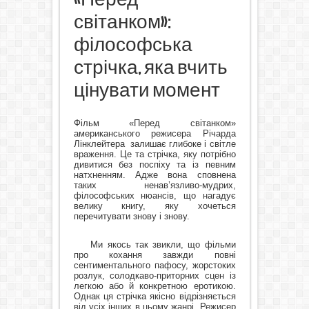
світанком»:
філософська
стрічка, яка вчить
цінувати момент
Фільм «Перед світанком»
американського режисера Річарда
Лінклейтера
залишає глибоке і світле
враження. Це та стрічка, яку потрібно
дивитися без поспіху та із певним
натхненням. Адже вона сповнена
таких ненав’язливо-мудрих,
філософських нюансів, що нагадує
велику книгу, яку хочеться
перечитувати знову і знову.
Ми якось так звикли, що фільми
про кохання завжди повні
сентиментального пафосу, жорстоких
розлук, солодкаво-приторних сцен із
легкою або й конкретною еротикою.
Однак ця стрічка якісно відрізняється
від усіх інших в цьому жанрі. Режисер