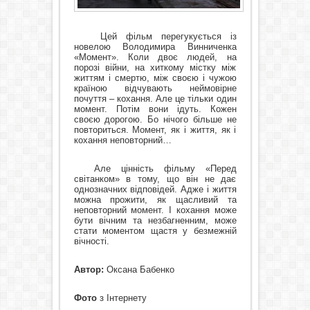
Цей фільм перегукується із
новелою Володимира Винниченка
«Момент». Коли двоє людей, на
порозі війни, на хиткому містку між
життям і смертю, між своєю і чужою
країною відчувають неймовірне
почуття – кохання. Але це тільки один
момент. Потім вони ідуть. Кожен
своєю дорогою. Бо нічого більше не
повториться. Момент, як і життя, як і
кохання неповторний…
Але цінність фільму «Перед
світанком» в тому, що він не дає
однозначних відповідей. Адже і життя
можна прожити, як щасливий та
неповторний момент. І кохання може
бути вічним та незбагненним, може
стати моментом щастя у безмежній
вічності.
Автор:
Оксана Бабенко
Фото
з Інтернету