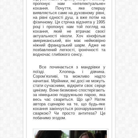
пропонує нам «інтелектуальне»
кохання. Почуття, яке спершу
виявляється саме на духовному рівні,
на рівні єдності душ, а вже потім на
фізичному. Ця стрічка відзнята у 1995
році і пропонує нам той погляд на
кохання, який не втрачає своєї
актуальності ніколи. Хоч кінофільм
американський, він має неймовірно
ніжний французький шарм. Адже не
позбавлений легкості, іронічності та
водночас глибокого сенсу.
Все починається з мандрівки у
поїзді.
Хлопець і дівчина.
Сором’язливі, та можливо надто
начитані. Мрійники, які досі не можуть
стати сучасними, відкрити своє серце
цинізму. Вони безмовно спостерігають
за німецькою подружньою парою, яка
весь час свариться. Що це? Натяк
автора сценарію на те, що будь-яке
кохання закінчується розчаруванням і
сваркою? Чи просто антитеза? Це
побачимо згодом.