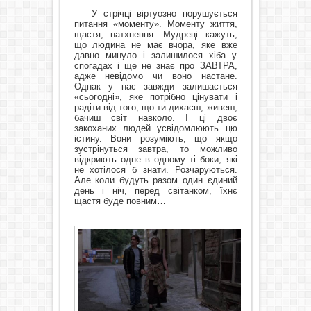
У стрічці віртуозно порушується
питання «моменту». Моменту життя,
щастя, натхнення. Мудреці кажуть,
що людина не має вчора, яке вже
давно минуло і залишилося хіба у
спогадах і ще не знає про ЗАВТРА,
адже невідомо чи воно настане.
Однак у нас завжди залишається
«сьогодні», яке потрібно цінувати і
радіти від того, що ти дихаєш, живеш,
бачиш світ навколо. І ці двоє
закоханих людей усвідомлюють цю
істину. Вони розуміють, що якщо
зустрінуться завтра, то можливо
відкриють одне в одному ті боки, які
не хотілося б знати. Розчаруються.
Але коли будуть разом один єдиний
день і ніч, перед світанком, їхнє
щастя буде повним…