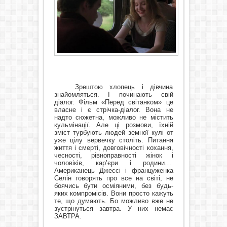
Зрештою хлопець і дівчина
знайомляться. І починають свій
діалог. Фільм «Перед світанком» це
власне і є стрічка-діалог. Вона не
надто сюжетна, можливо не містить
кульмінації. Але ці розмови, їхній
зміст турбують людей земної кулі от
уже цілу вервечку століть. Питання
життя і смерті, довговічності кохання,
чесності, рівноправності жінок і
чоловіків, кар’єри і родини…
Американець Джессі і француженка
Селін говорять про все на світі, не
боячись бути осміяними, без будь-
яких компромісів. Вони просто кажуть
те, що думають. Бо можливо вже не
зустрінуться завтра. У них немає
ЗАВТРА.