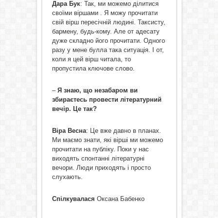
Дара Бук
: Так, ми можемо ділитися
своїми віршами . Я можу прочитати
свій вірш пересічній людині. Таксисту,
бармену, будь-кому. Але от адесату
дуже складно його прочитати. Одного
разу у мене булла така ситуація. І от,
коли я цей вірш читала, то
пропустила ключове слово.
–
Я знаю, що незабаром ви
збираєтесь провести літературний
вечір. Це так?
Віра Весна
: Це вже давно в планах.
Ми маємо знати, які вірші ми можемо
прочитати на публіку. Поки у нас
виходять спонтанні літературні
вечори. Люди приходять і просто
слухають.
Спілкувалася
Оксана Бабенко