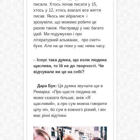
писали. Хтось почав писати у 15,
хтось у 12, хтось взагалі все життя
писав. Якось ми зібралися і
зрозуміли, що можемо робити це
разом також. Насправді у нас багато
ідей. Ми подумуємо і про
літературний альманах, про скетч-
буки. Але на це поки у нас нема часу.
–
Існує така думка, що коли людина
щаслива, то їй не до творчості. Чи
відчували ви це на собі?
Дара Бук:
Ця думка звучала ще в
Ремарка: «Про щастя людина не
може сказати більше, аніж «Я
щасливий», а про сум можна говорити
цілу ніч, бо сум в кожного різний, і він
має різні відтінки.