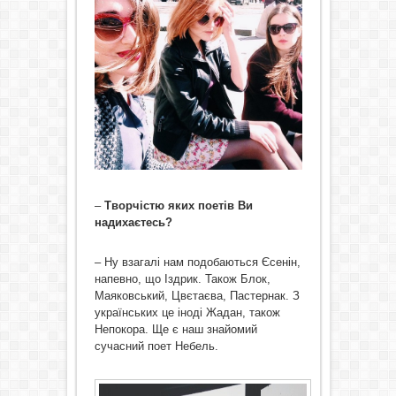
–
Творчістю яких поетів Ви
надихаєтесь?
– Ну взагалі нам подобаються Єсенін,
напевно, що Іздрик. Також Блок,
Маяковський, Цвєтаєва, Пастернак. З
українських це іноді Жадан, також
Непокора. Ще є наш знайомий
сучасний поет Небель.