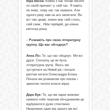
Віра Весна:
Кожен з нас почав писати
по своїй причині і у свій час. Я навіть
не знаю, чому нас так назвали. Але
одного разу нам на аск написали: Ви
всі такі цікаві, кожен має свій стиль,
свій смак.. Ніби гербарій, де кожна
квіточка різна.
–
Розкажіть про свою літературну
группу. Що вас об»єднує?
Анна Ліс:
Те, що нас обєднує. Ми всі
друзі. Спочатку це не була
літературна група. Якось ми
зустрілися на Новий рік і почали
раптом читати Олександра Блока.
Почали ми розмовляи про поезію і
зрештою читати власні вірші.
Дара Бук:
Те, що ми зараз можемо
назвати себе творчим об»єднанням це
відбувалося дуже спонтанно.
Незалежно один від одного ми всі