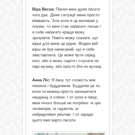
Віра Весна:
Поезія мені дуже багато
чого дає. Деякі ситуації мене просто
вбивають. Але коли я це виливаю у
поезію, то мені стає набагато легше і
я себе набагато краще можу
зрозуміти. Навіть можу сказати, що
вірші для мене це рідне. Жоден мій
вірш не був написаний, що я себе
завставляла. Це може бути серед
ночі, або я можу сидіти і слухати на
парі музику, або просто йти по вулиці.
Анна Ліс:
Я бачу тут схожість між
поезією і буддизмом. Буддизм це те,
коли ти можеш просто залишитися
наодинці із собою. І от коли я пишу,
мені нічого більше не потрібно: ні цих
телевізрів, ні гаджетів, ні
набридливих реклам. І от заради
цього вже варто писати.