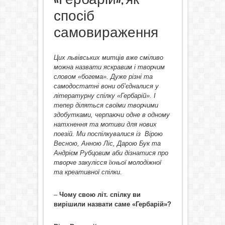
спосіб
самовираження
Цих львівських митців вже сміливо
можна назвати яскравим і творчим
словом «богема». Дуже різні та
самодостатні вони об’єдналися у
літературну спілку «Гербарій». І
тепер діляться своїми творчими
здобутками, черпаючи одне в одному
натхнення та мотиви для нових
поезій. Ми поспілкувалися із Вірою
Весною, Анною Ліс, Дарою Бук та
Андрієм Рубцовим аби дізнатися про
творче закулісся їхньої молодіжної
та креативної спілки.
–
Чому свою літ. спілку ви
вирішили назвати саме «Гербарій»?