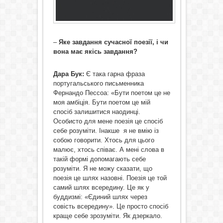
–
Яке завдання сучасної поезії, і чи
вона має якісь завдання?
Дара Бук:
Є така гарна фраза
португальського письменника
Фернандо Пессоа: «Бути поетом це не
моя амбіція. Бути поетом це мій
спосіб залишитися наодинці.
Особисто для мене поезія це спосіб
себе розуміти. Інакше я не вмію із
собою говорити. Хтось для цього
малює, хтось співає. А мені слова в
такій формі допомагають себе
розуміти. Я не можу сказати, що
поезія це шлях назовні. Поезія це той
самий шлях всередину. Це як у
буддизмі: «Єдиний шлях через
совість всередину». Це просто спосіб
краще себе зрозуміти. Як дзеркало.