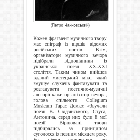
(Петро Чайковський)
Кожен фрагмент музичного твору
має епіграф із віршів відомих
російських поетів. Втім,
організатори музичного вечора
підібрали відповідники із
української поезії ХХ-ХХІ
століття. Таким чином вийшов
вдалий мистецький мікс, який
змушує слухачів фантазувати та
розгадувати поетично-музичні
алегорії каже організатор вечора,
голова спільноти
Collegium
Musicum
Тарас Демко:
«
Звучали
поезії В. Свідзінського, Стуса,
Антонича, серед них були й мої
поезії. Віршовані твори
підбирались за принципом
суголосся із певним місяцем року.
Без ніякої конкре
тики, чи