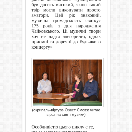
був досить високий, якщо такий
твір могли виконувати просто
аматори. Цей рік знаковий,
музична громадськість святкує
175 років з дня народження
Чайковського. Ці музичні твори
хоч не надто алегоричні, однак
приємні та доречні до будь-якого
концерту».
(скрипаль-віртуоз Орест Смовж читає
вірші на святі музики)
Особливістю цього циклу є те,