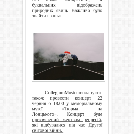
буквальних відображень
природніх явищ. Важливо було
знайти
грань
».
Collegium
Musicum
планують
також провести концерт 22
червня о 18.00 у меморіальному
музеї «Тюрма на
Лонцького».
Концерт буде
присвячений жертвам репресій
,
які відбувалися
під час Другої
світової війни.