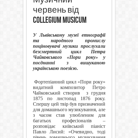
червень від
Collegium Musicum
У Львівському музеї етнографії
та народного промислу
поціновувачі музики прослухали
безсмертний цикл Петра
Чайковського «Пори року» у
поєднанні з вишуканою
українською поезією.
Фортепіанний цикл «Пори року»
видатний композитор Петро
Чайковський створив
з грудня
1875 по листопад 1876 року.
Спершу цей твір був призначений
для домашнього музикування, але
з часом став улюбленим для
багатьох професіоналів –
розповідає київський піаніст
Павло Лисий: «Очевидно, тоді
рівень домашнього музикування