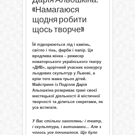
«Намагаюся
щодня робити
щось творче»
Їй підкорюються лід і камінь,
світло і тінь, фарби і папір. Ця
вродлива жінка – режисер
новаторського українського театру
«ДИВ», щорічний учасник конкурсу
льодових скульптур у Львові, а
крім того мама трьох дітей.
Майстриня із Поділля Дарія
Альошкіна розкриває грані своєї
мистецької діяльності й містичної
творчості та ділиться секретами, як
усе встигати.
У Вас стільки захоплень: і театр,
і скульптура, і витинанки… Але з
чогось усе починалося. Що було