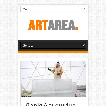
Дарія Альошкіна: