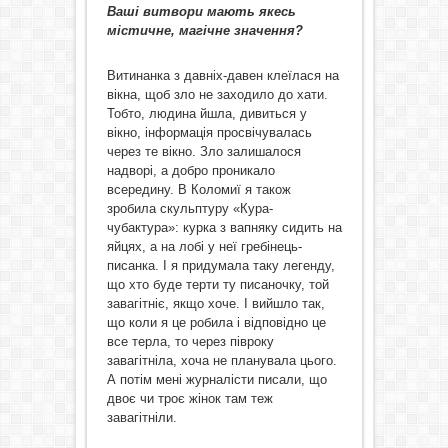
Ваші витвори мають якесь
містичне, магічне значення?
Витинанка з давніх-давен клеїлася на
вікна, щоб зло не заходило до хати.
Тобто, людина йшла, дивиться у
вікно, інформація просвічувалась
через те вікно. Зло залишалося
надворі, а добро проникало
всередину. В Коломиї я також
зробила скульптуру «Кура-
чубактура»: курка з вапняку сидить на
яйцях, а на лобі у неї гребінець-
писанка. І я придумала таку легенду,
що хто буде терти ту писаночку, той
завагітніє, якщо хоче. І вийшло так,
що коли я це робила і відповідно це
все терла, то через півроку
завагітніла, хоча не планувала цього.
А потім мені журналісти писали, що
двоє чи троє жінок там теж
завагітніли.