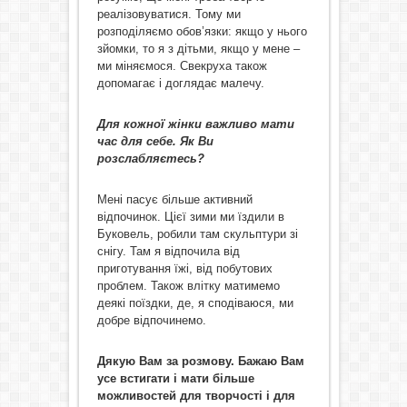
реалізовуватися. Тому ми
розподіляємо обов’язки: якщо у нього
зйомки, то я з дітьми, якщо у мене –
ми міняємося. Свекруха також
допомагає і доглядає малечу.
Для кожної жінки важливо мати
час для себе. Як Ви
розслабляєтесь?
Мені пасує більше активний
відпочинок. Цієї зими ми їздили в
Буковель, робили там скульптури зі
снігу. Там я відпочила від
приготування їжі, від побутових
проблем. Також влітку матимемо
деякі поїздки, де, я сподіваюся, ми
добре відпочинемо.
Дякую Вам за розмову. Бажаю Вам
усе встигати і мати більше
можливостей для творчості і для