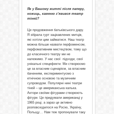
Як у Вашому житті після паперу,
ножиць, каменю з’явився театр
тіней?
Це продовження батьківського дару.
Я зібрала гурт зацікавлених митців,
які хотіли цим займатися. Наш театр
можна більше назвати перфоменсом,
перфомативним мистецтвом, тому що
до класичного театру ми не
належимо. У нас свої підходи, свої
унікальні спецефекти. Ми створюємо
це за власним сценарієм, за власним
баченням, експериментуємо з
етнічною основою та музичним
супроводом. Популярні нині театри
тіней – це американська калька.
Актори своїми фігурами створюють
фігури. Це придумали американці у
1965 році, а зараз це активно
розповсюдилося на Росію, Україну,
Польщу… Нам теж пропонували таку