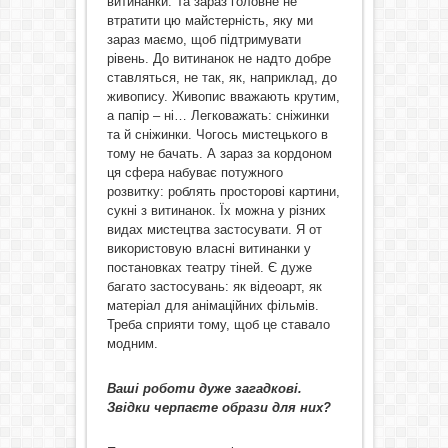
витинанки. Та зараз головне не
втратити цю майстерність, яку ми
зараз маємо, щоб підтримувати
рівень. До витинанок не надто добре
ставляться, не так, як, наприклад, до
живопису. Живопис вважають крутим,
а папір – ні… Легковажать: сніжинки
та й сніжинки. Чогось мистецького в
тому не бачать. А зараз за кордоном
ця сфера набуває потужного
розвитку: роблять просторові картини,
сукні з витинанок. Їх можна у різних
видах мистецтва застосувати. Я от
використовую власні витинанки у
постановках театру тіней. Є дуже
багато застосувань: як відеоарт, як
матеріал для анімаційних фільмів.
Треба сприяти тому, щоб це ставало
модним.
Ваші роботи дуже загадкові.
Звідки черпаєте образи для них?