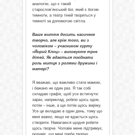
аналогію, що є такий
старослов’янський бог, який є богом
темноти, а театр тіней твориться у
темноті за допомогою світла.
Ваше життя досить насичене
творчо, але крім того, ви з
чоловіком – учасником гурту
«Йорий Клоц» – виховуєте троє
дітей. Як вдається поєднати
роль митця з ролями дружини і
матері?
Я вважаю, що важливо стати мамою,
і бажано не один раз. Я так собі
складаю графік, щоб усе встигнути:
зараз, наприклад, роблю щось одне,
потім – інше, а ще потім щось виріжу.
Усе це вкладаю в один день, тому що
мені важко, якщо не вдається щось
створити. Намагаюся щодня робити
щось творче. Чоловік мене підтримує,
розуміє, що мені треба творчо