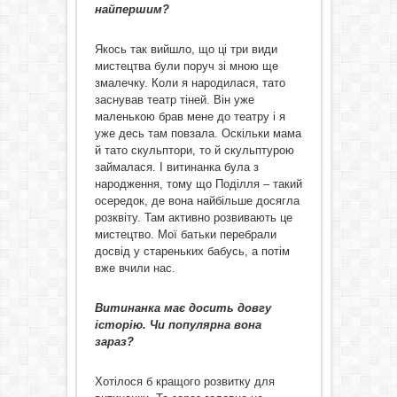
найпершим?
Якось так вийшло, що ці три види
мистецтва були поруч зі мною ще
змалечку. Коли я народилася, тато
заснував театр тіней. Він уже
маленькою брав мене до театру і я
уже десь там повзала. Оскільки мама
й тато скульптори, то й скульптурою
займалася. І витинанка була з
народження, тому що Поділля – такий
осередок, де вона найбільше досягла
розквіту. Там активно розвивають це
мистецтво. Мої батьки перебрали
досвід у стареньких бабусь, а потім
вже вчили нас.
Витинанка має досить довгу
історію. Чи популярна вона
зараз?
Хотілося б кращого розвитку для