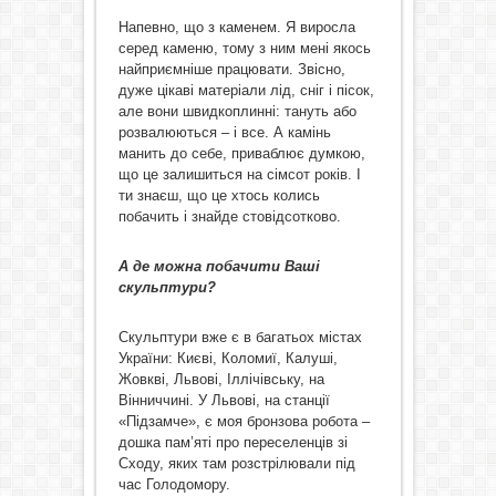
Напевно, що з каменем. Я виросла
серед каменю, тому з ним мені якось
найприємніше працювати. Звісно,
дуже цікаві матеріали лід, сніг і пісок,
але вони швидкоплинні: тануть або
розвалюються – і все. А камінь
манить до себе, приваблює думкою,
що це залишиться на сімсот років. І
ти знаєш, що це хтось колись
побачить і знайде стовідсотково.
А де можна побачити Ваші
скульптури?
Скульптури вже є в багатьох містах
України: Києві, Коломиї, Калуші,
Жовкві, Львові, Іллічівську, на
Вінниччині. У Львові, на станції
«Підзамче», є моя бронзова робота –
дошка пам’яті про переселенців зі
Сходу, яких там розстрілювали під
час Голодомору.