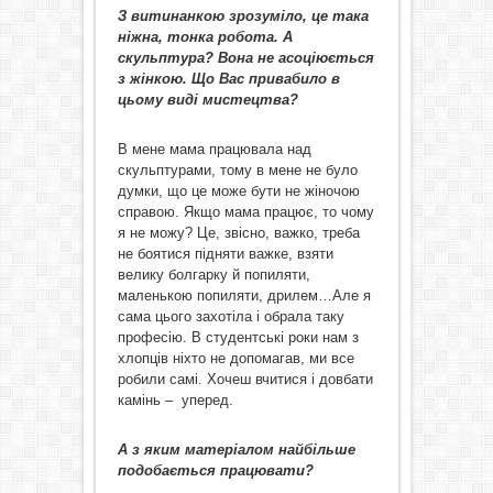
З витинанкою зрозуміло, це така
ніжна, тонка робота. А
скульптура? Вона не асоціюється
з жінкою. Що Вас привабило в
цьому виді мистецтва?
В мене мама працювала над
скульптурами, тому в мене не було
думки, що це може бути не жіночою
справою. Якщо мама працює, то чому
я не можу? Це, звісно, важко, треба
не боятися підняти важке, взяти
велику болгарку й попиляти,
маленькою попиляти, дрилем…Але я
сама цього захотіла і обрала таку
професію. В студентські роки нам з
хлопців ніхто не допомагав, ми все
робили самі. Хочеш вчитися і довбати
камінь – уперед.
А з яким матеріалом найбільше
подобається працювати?