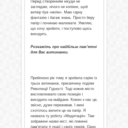
Перед створенням нікуди не
заглядаю, нічого не копіюю, щоб
витвір був «моїм». Маю гарну
фантазію і багаж знань. Просто беру
папір і починаю малювати. Уявляю,
що хочу зробити, і поступово щось
виходить.
Розкажіть про найбільш пам’ятні
для Вас витинанки.
Приблизно рік тому я зробила серію із
трьох витинанок, присвячену подіям
Революції Гідності. Тоді кожне місто
висловлювало свою позицію і
виходило на майдани. Кожен з нас це,
звісно, дуже переживав. І мені
схотілось вилити це на папір. Я
назвала ту роботу «Медитація». Там
зображені назви міст, які повинні
пам’ятати ті події і своїх героїв. Одну