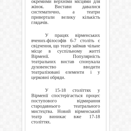
окремими верхніми місцями для
жінок. Вистави давалися
систематично, а театри
привертали велику кількість
глядачів.
У працях вірменських
вчених-філософів 6-7 століть є
свідчення, що театр займав чільне
місце в суспільному житті
Вірменії. Популярність
театральних вистав спонукала
духовенство вводити
театралізовані елементи і у
церковні обряди.
У 15-18 століттях у
Вірменії спостерігається процес
поступового відмирання
стародавнього театрального
мистецтва. Новий вірменський
театр виникає вже 17-18
століттях.