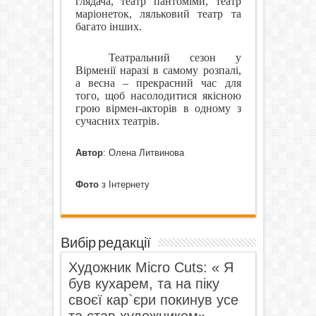
глядача, театр пантоміми, театр
маріонеток, ляльковий театр та
багато інших.
Театральний сезон у
Вірменії наразі в самому розпалі,
а весна – прекрасний час для
того, щоб насолодитися якісною
грою вірмен-акторів в одному з
сучасних театрів.
Автор
: Олена Литвинова
Фото
з Інтернету
Вибір редакції
Художник Micro Cuts: « Я
був кухарем, та на піку
своєї кар`єри покинув усе
та став художником».