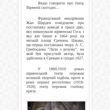
Якщо говорити про театр
Вірменії сьогодні…
Французький мандрівник
Жан Шарден повідомляє про
постановку комедії в трьох діях,
яку виконували вірменські Гуса, і
яку він бачив в 1664 році на
міській площі Єревана. Цікаво,
що перша постановка твору А. С.
Грибоєдова ”Лихо з розуму”, на
якій був присутній автор, була
здійснена в Єревані в грудні 1827.
У 1860-1910 роках
вірменський театр пережив
великий творчий підйом, проте в
роки першої республіки (1918-
1920) театр пережив глибоку
кризу.