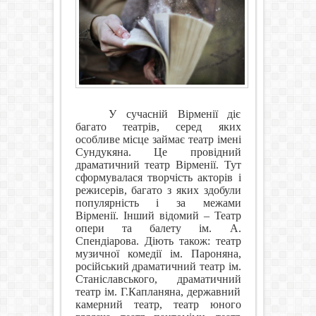
У сучасній Вірменії діє
багато театрів, серед яких
особливе місце займає театр імені
Сундукяна. Це провідний
драматичний театр Вірменії. Тут
сформувалася творчість акторів і
режисерів, багато з яких здобули
популярність і за межами
Вірменії. Інший відомий – Театр
опери та балету ім. А.
Спендіарова. Діють також: театр
музичної комедії ім. Пароняна,
російський драматичний театр ім.
Станіславського, драматичний
театр ім. Г.Капланяна, державний
камерний театр, театр юного