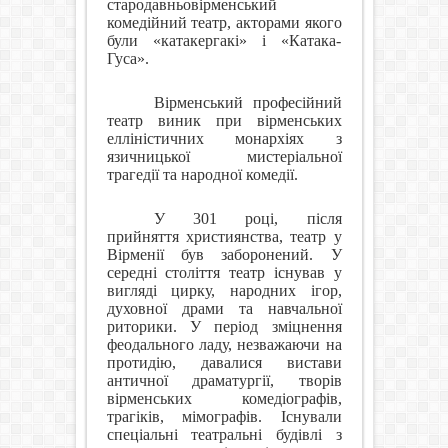
стародавньовірменський
комедійний театр, акторами якого
були «катакергакі» і «Катака-
Гуса».
Вірменський професійний
театр виник при вірменських
елліністичних монархіях з
язичницької мистеріальної
трагедії та народної комедії.
У 301 році, після
прийняття християнства, театр у
Вірменії був заборонений. У
середні століття театр існував у
вигляді цирку, народних ігор,
духовної драми та навчальної
риторики. У період зміцнення
феодального ладу, незважаючи на
протидію, давалися вистави
античної драматургії, творів
вірменських комедіографів,
трагіків, мімографів. Існували
спеціальні театральні будівлі з