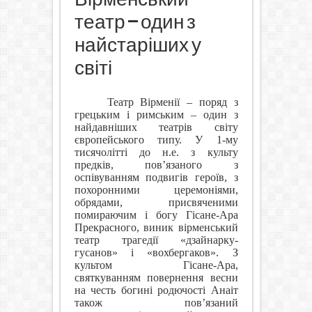
театр – один з
найстаріших у
світі
Театр Вірменії – поряд з
грецьким і римським – один з
найдавніших театрів світу
європейського типу. У 1-му
тисячолітті до н.е. з культу
предків, пов’язаного з
оспівуванням подвигів героїв, з
похоронними церемоніями,
обрядами, присвяченими
помираючим і богу Гісане-Ара
Прекрасного, виник вірменський
театр трагедії «дзайнарку-
гусанов» і «вохбергаков». З
культом Гісане-Ара,
святкуванням повернення весни
на честь богині родючості Анаіт
також пов’язаний