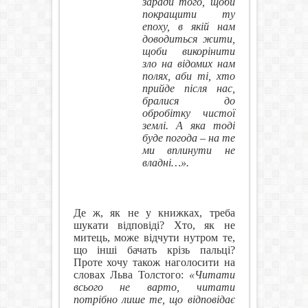
заради того, щоби
покращити ту
епоху, в якій нам
доводиться жити,
щоби викорінити
зло на відомих нам
полях, аби ті, хто
прийде після нас,
бралися до
обробітку чистої
землі. А яка тоді
буде погода – на те
ми вплинути не
владні…».
Де ж, як не у книжках, треба
шукати відповіді? Хто, як не
митець, може відчути нутром те,
що інші бачать крізь пальці?
Проте хочу також наголосити на
словах Льва Толстого:
«Читати
всього не варто, читати
потрібно лише те, що відповідає