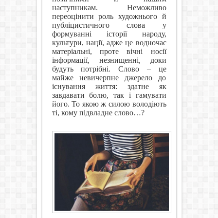
наступникам. Неможливо
переоцінити роль художнього й
публіцистичного слова у
формуванні історії народу,
культури, нації, адже це водночас
матеріальні, проте вічні носії
інформації, незнищенні, доки
будуть потрібні. Слово – це
майже невичерпне джерело до
існування життя: здатне як
завдавати болю, так і гамувати
його. То якою ж силою володіють
ті, кому підвладне слово…?