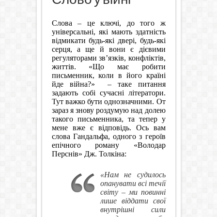
Слова – це ключі, до того ж
універсальні, які мають здатність
відмикати будь-які двері, будь-які
серця, а ще й вони є дієвими
регуляторами зв’язків, конфліктів,
життів. «Що має робити
письменник, коли в його країні
йде війна?»
– таке питання
задають собі сучасні літератори.
Тут важко бути однозначними. От
зараз я знову роздумую над долею
такого письменника, та тепер у
мене вже є відповідь. Ось вам
слова Гандальфа, одного з героїв
епічного роману «Володар
Перснів» Дж. Толкіна:
«Нам не судилось
опанувати всі течії
світу – ми повинні
лише віддати свої
внутрішні сили