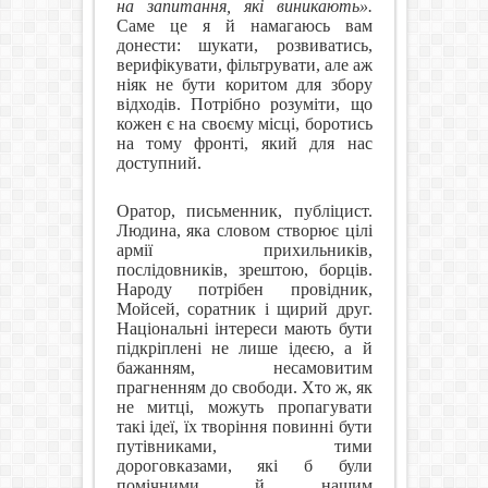
на запитання, які виникають».
Саме це я й намагаюсь вам
донести: шукати, розвиватись,
верифікувати, фільтрувати, але аж
ніяк не бути коритом для збору
відходів. Потрібно розуміти, що
кожен є на своєму місці, боротись
на тому фрон
ті, який для нас
доступний.
Оратор, письменник, публіцист.
Людина, яка словом створює цілі
армії прихильників,
послідовників, зрештою, борців.
Народу потрібен провідник,
Мойсей, соратник і щирий друг.
Національні інтереси мають бути
підкріплені не лише ідеєю, а й
бажанням, несамовитим
прагненням до свободи. Хто ж, як
не митці, можуть пропагувати
такі ідеї, їх творіння повинні бути
путівниками, тими
дороговказами, які б були
помічними й нашим