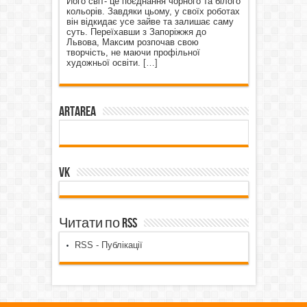
Його світ- це поєднання чорного та білого
кольорів. Завдяки цьому, у своїх роботах
він відкидає усе зайве та залишає саму
суть. Переїхавши з Запоріжжя до
Львова, Максим розпочав свою
творчість, не маючи профільної
художньої освіти.
[…]
ArtArea
VK
Читати по RSS
RSS - Публікації