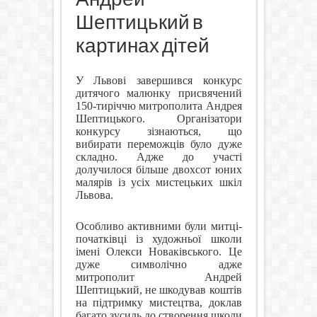
Шептицький в
картинах дітей
У Львові завершився конкурс
дитячого малюнку присвячений
150-тиріччю митрополита Андрея
Шептицького. Організатори
конкурсу зізнаються, що
вибирати переможців було дуже
складно. Адже до участі
долучилося більше двохсот юних
малярів із усіх мистецьких шкіл
Львова.
Особливо активними були митці-
початківці із художньої школи
імені Олекси Новаківського. Це
дуже символічно адже
митрополит Андрей
Шептицький, не шкодував коштів
на підтримку мистецтва, доклав
багато зусиль до створення школи