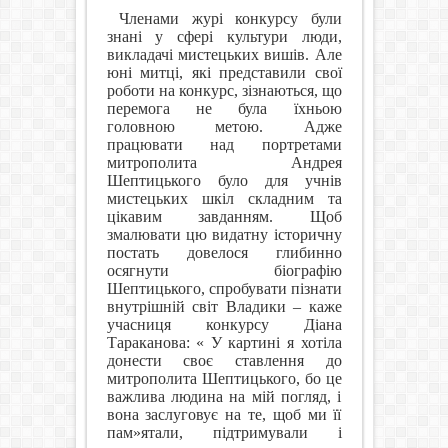
Членами журі конкурсу були
знані у сфері культури люди,
викладачі мистецьких вишів. Але
юні митці, які представили свої
роботи на конкурс, зізнаються, що
перемога не була їхньою
головною метою. Адже
працювати над портретами
митрополита Андрея
Шептицького було для учнів
мистецьких шкіл складним та
цікавим завданням. Щоб
змалювати цю видатну історичну
постать довелося глибинно
осягнути біографію
Шептицького, спробувати пізнати
внутрішній світ Владики – каже
учасниця конкурсу Діана
Тараканова: « У картині я хотіла
донести своє ставлення до
митрополита Шептицького, бо це
важлива людина на мій погляд, і
вона заслуговує на те, щоб ми її
пам»ятали, підтримували і