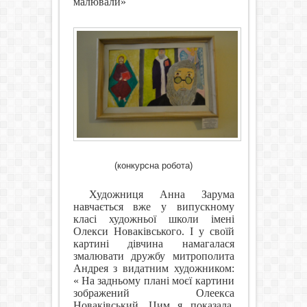
малювали»
(конкурсна робота)
Художниця Анна Зарума
навчається вже у випускному
класі художньої школи імені
Олекси Новаківського. І у своїй
картині дівчина намагалася
змалювати дружбу митрополита
Андрея з видатним художником:
« На задньому плані моєї картини
зображений Олеекса
Новаківський. Цим я показала,