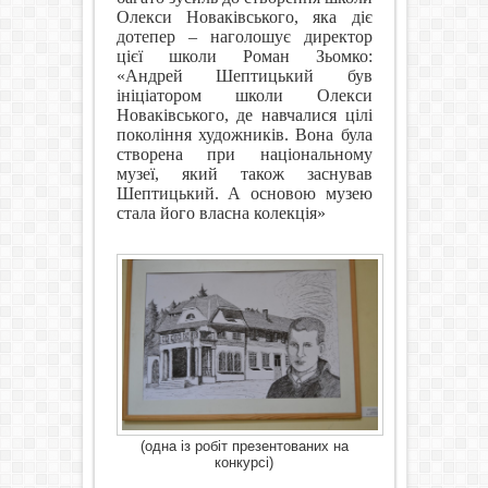
Олекси Новаківського, яка діє
дотепер – наголошує директор
цієї школи Роман Зьомко:
«Андрей Шептицький був
ініціатором школи Олекси
Новаківського, де навчалися цілі
покоління художників. Вона була
створена при національному
музеї, який також заснував
Шептицький. А основою музею
стала його власна колекція»
(одна із робіт презентованих на
конкурсі)