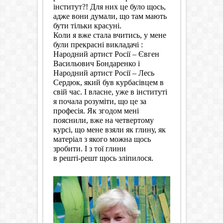
інститут?! Для них це було щось,
адже вони думали, що там мають
бути тільки красуні.
Коли я вже стала вчитись, у мене
були прекрасні викладачі :
Народний артист Росії – Євген
Васильович Бондаренко і
Народний артист Росії – Лесь
Сердюк, який був курбасівцем в
свій час. І власне, уже в інституті
я почала розуміти, що це за
професія. Як згодом мені
пояснили, вже на четвертому
курсі, що мене взяли як глину, як
матеріал з якого можна щось
зробити. І з тої глини
в решті-решт щось зліпилося.