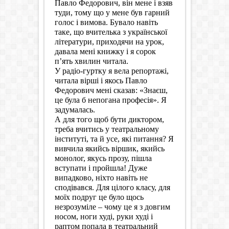
Павло Федорович, він мене і взяв
туди, тому що у мене був гарний
голос і вимова. Бувало навіть
таке, що вчителька з української
літератури, приходячи на урок,
давала мені книжку і я сорок
п’ять хвилин читала.
У радіо-гуртку я вела репортажі,
читала вірші і якось Павло
Федорович мені сказав: «Знаєш,
це була б непогана професія». Я
задумалась.
А для того щоб бути диктором,
треба вчитись у театральному
інституті, та й усе, які питання? Я
вивчила якийсь віршик, якийсь
монолог, якусь прозу, пішла
вступати і пройшла! Дуже
випадково, ніхто навіть не
сподівався. Для цілого класу, для
моїх подруг це було щось
незрозуміле – чому це я з довгим
носом, ноги худі, руки худі і
раптом попала в театральний