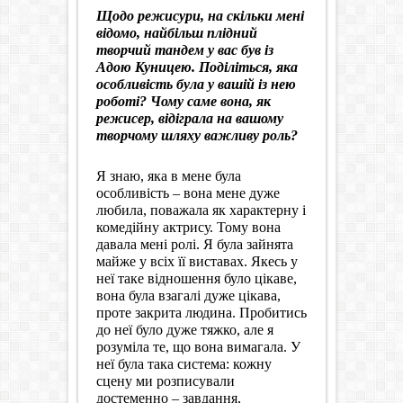
Щодо режисури, на скільки мені
відомо, найбільш плідний
творчий тандем у вас був із
Адою Куницею. Поділіться, яка
особливість була у вашій із нею
роботі? Чому саме вона, як
режисер, відіграла на вашому
творчому шляху важливу роль?
Я знаю, яка в мене була
особливість – вона мене дуже
любила, поважала як характерну і
комедійну актрису. Тому вона
давала мені ролі. Я була зайнята
майже у всіх її виставах. Якесь у
неї таке відношення було цікаве,
вона була взагалі дуже цікава,
проте закрита людина. Пробитись
до неї було дуже тяжко, але я
розуміла те, що вона вимагала. У
неї була така система: кожну
сцену ми розписували
достеменно – завдання,