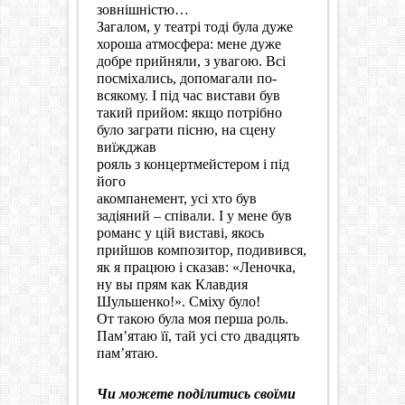
зовнішністю…
Загалом, у театрі тоді була дуже
хороша атмосфера: мене дуже
добре прийняли, з увагою. Всі
посміхались, допомагали по-
всякому. І під час вистави був
такий прийом: якщо потрібно
було заграти пісню, на сцену
виїжджав
рояль з концертмейстером і під
його
акомпанемент, усі хто був
задіяний – співали. І у мене був
романс у цій виставі, якось
прийшов композитор, подивився,
як я працюю і сказав: «Леночка,
ну вы прям как Клавдия
Шульшенко!». Сміху було!
От такою була моя перша роль.
Пам’ятаю її, тай усі сто двадцять
пам’ятаю.
Чи можете поділитись своїми