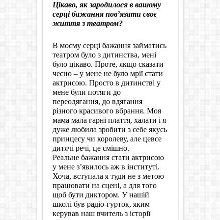
Цікаво, як зародилося в вашому
серці бажання пов’язати своє
життя з театром?
В моєму серці бажання займатись
театром було з дитинства, мені
було цікаво. Проте, якщо сказати
чесно – у мене не було мрії стати
актрисою. Просто в дитинстві у
мене були потяги до
переодягання, до вдягання
різного красивого вбрання. Моя
мама мала гарні плаття, халати і я
дуже любила зробити з себе якусь
принцесу чи королеву, але це
все
дитячі речі, це смішно.
Реальне бажання стати актрисою
у мене з’явилось аж в інституті.
Хоча, вступала я туди не з метою
працювати на сцені, а для того
щоб бути диктором. У нашій
школі був радіо-гурток, яким
керував наш вчитель з історії