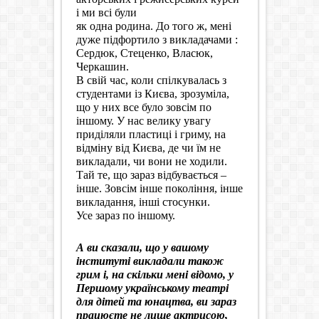
і ми всі були
як одна родина. До того ж, мені
дуже підфортило з викладачами :
Сердюк, Стеценко, Власюк,
Черкашин.
В свій час, коли спілкувалась з
студентами із Києва, зрозуміла,
що у них все було зовсім по
іншому. У нас велику увагу
приділяли пластиці і гриму, на
відміну від Києва, де чи їм не
викладали, чи вони не ходили.
Тай те, що зараз відбувається –
інше. Зовсім інше покоління, інше
викладання, інші стосунки.
Усе зараз по іншому.
А ви сказали, що у вашому
інституті викладали також
грим і, на скільки мені відомо, у
Першому українському театрі
для дітей та юнацтва, ви зараз
працюєте не лише актрисою,