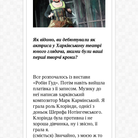
Як відомо, ви дебютували як
актриса у Харківському театрі
юного глядача, якими були ваші
перші творчі кроки?
Все розпочалось із вистави
«Робін Гуд». Потім навіть вийшла
платівка з її записом. Музику до
неї написав харківський
композитор Марк Кармінський. Я
грала роль Клорінди, однієї з
доньок Шерифа Нотінгемського.
Клорінда була противна і не
хороша дівчинка, ну і звісно, її
грала я.
(сміється) Звичайно, з моєю ж то