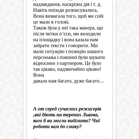
надзавдання, наскрізна дія і т. д.
Навіть епізоди розписувались.
Вона вимагала того, щоб ми собі
це мали в голові.
Також була у неї така манера, що
після читки п’єси, ми виходили
на площадку і вона казала нам
забрати тексти і говорити. Ми
мали ситуацію і позицію нашого
персонажа і повинні були шукати
відносини з партнером. Це було
так цікаво, надзвичайно цікаво!
Вона
давала нам багато, дуже багато…
А от серед сучасних режисерів
,які діють на теренах Львова,
кого б ви могли виділити? Чиї
роботи вам до смаку?