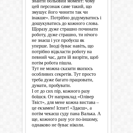
знайти больовий момент: чому
цей персонаж саме такий, що
змушує його чинити так чи
інакше». Потрібно додумуватись і
дошукуватись до кожного слова.
Щоразу дуже страшно починати
роботу, дуже страшно, ти нічого
не знаєш і усе пробуєш як
уперше. Іноді буває навіть, що
потрібно відкласти роботу на
певний час, дати їй визріти, щоб
потім робота пішла.
Тут не можна сказати якихось
особливих секретів. Тут просто
треба дуже багато працювати,
думати, пробувати.
І от до сих пір, кожного разу
боїшся. От наприклад «Олівер
Твіст», для мене кожна вистава –
це екзамен! Іспит! «Здаєш», а
потім чекаєш суду пана Валька. А
ще, кожного разу усе по-іншому,
однаково не буває ніколи.