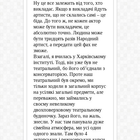
Ну це все залежить від того, хто
викладає. Якщо в викладачі йдуть
артисти, що не склались самі – це
біда. До того ж, не кожен актор
може бути викладачем, це
абсолютно точно. Людина може
бути тридцять разів Народний
артист, а передати цей фах не
зможе.
Взагалі, я вчилась у Харківському
інституті. Тоді, він уже був не
театральний, бо його об’єднали з
консерваторією. Проте наш
театральний був окремо, ми
тільки ходили в загальний корпус
на усілякі загальні предмети, але
переважно, ми займались у
своєму невеликому
двохповерховому театральному
будиночку. Зараз його, на жаль,
знесли. У нас там панувала дуже
сімейна атмосфера, ми усі один
одного знали. Там було 4
акторських і режисерських курси