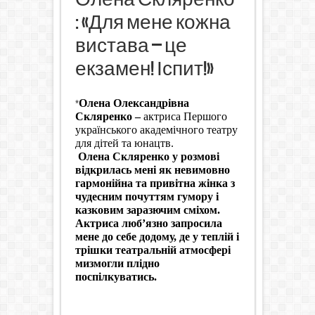
: «Для мене кожна
вистава – це
екзамен! Іспит!»
Олена Олександрівна
*
Скляренко –
актриса Першого
українського академічного театру
для дітей та юнацтв.
Олена Скляренко у розмові
відкрилась мені як невимовно
гармонійна та привітна жінка з
чудесним почуттям гумору і
казковим заразючим сміхом.
Актриса люб’язно запросила
мене до себе додому, де у теплій і
трішки театральній атмосфері
ми
змогли п
лідно
поспілкуватись.