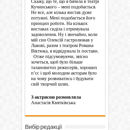
Скажу, що те, що я бачила в театрі
Кучинського – мені подобається.
Не все, але кілька вистав дуже
потужні. Мені подобається його
принцип роботи. На кількох
виставах сиділа і отримувала
задоволення. Ну і звичайно, коли
мій син Олексій гастролював у
Львові, разом з театром Романа
Віктюка, я відвідувала їх постави.
Отже підсумовуючи, звісно
хочеться, щоб було більше
талановитих режисерів, хороших
п’єс і щоб молодим акторам було
на чому розвиватись і будувати
свій творчий шлях.
З актрисою розмовляла
Анастасія Квятківська
Вибір редакції