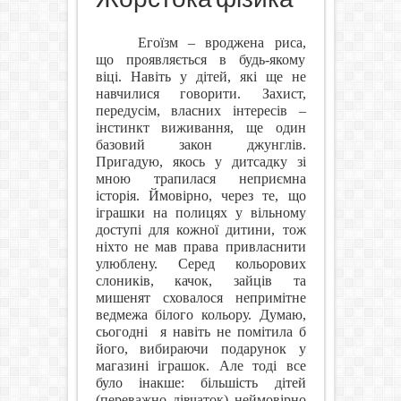
Егоїзм – вроджена риса,
що проявляється в будь-якому
віці. Навіть у дітей, які ще не
навчилися говорити. Захист,
передусім, власних інтересів –
інстинкт виживання, ще один
базовий закон джунглів.
Пригадую, якось у дитсадку зі
мною трапилася неприємна
історія. Ймовірно, через те, що
іграшки на полицях у вільному
доступі для кожної дитини, тож
ніхто не мав права привласнити
улюблену. Серед кольорових
слоників, качок, зайців та
мишенят сховалося непримітне
ведмежа білого кольору. Думаю,
сьогодні
я навіть не помітила б
його, вибираючи подарунок у
магазині іграшок. Але тоді все
було інакше: більшість дітей
(переважно дівчаток) неймовірно