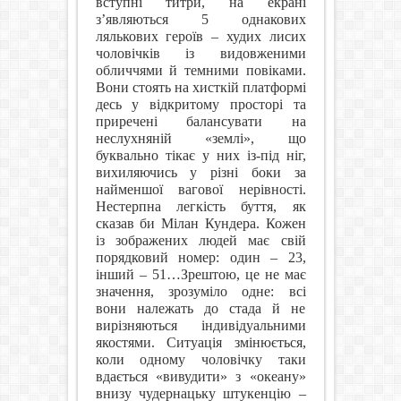
вступні титри, на екрані
з’являються 5 однакових
лялькових героїв – худих лисих
чоловічків із видовженими
обличчями й темними повіками.
Вони стоять на хисткій платформі
десь у відкритому просторі та
приречені балансувати на
неслухняній «землі», що
буквально тікає у них із-під ніг,
вихиляючись у різні боки за
найменшої вагової нерівності.
Нестерпна легкість буття, як
сказав би Мілан Кундера. Кожен
із зображених людей має свій
порядковий номер: один – 23,
інший – 51…Зрештою, це не має
значення, зрозуміло одне: всі
вони належать до стада й не
вирізняються індивідуальними
якостями. Ситуація змінюється,
коли одному чоловічку таки
вдається «вивудити» з «океану»
внизу чудернацьку штукенцію –