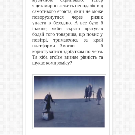
ящик мирно лежить неподалік від
самотнього егоїста, який не може
поворухнутися через ризик
упасти в безодню. А все було б
інакше, якби скряга врятував
бодай того товариша, що повис у
повітрі, тримаючись за край
платформи…Змогли б
користуватися здобутком по черзі.
Та хіба егоїзм визнає рівність та
шукає компромісу?