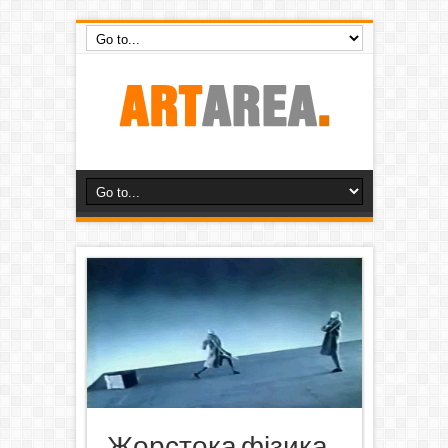
Жорстока фізика