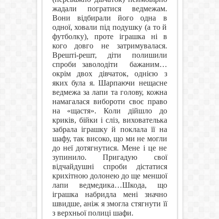
жадали погратися ведмежам.
Вони відбирали його одна в
одної, ховали під подушку (а то й
футболку), проте іграшка ні в
кого довго не затримувалася.
Врешті-решт, діти полишили
спроби заволодіти
бажаним…
окрім двох дівчаток, однією з
яких була я. Шарпаючи нещасне
ведмежа за лапи та голову, кожна
намагалася вибороти своє право
на «щастя». Коли дійшло до
криків, бійки і сліз, вихователька
забрала іграшку й поклала її на
шафу, так високо, що ми не могли
до неї дотягнутися. Мене і це не
зупинило. Пригадую свої
відчайдушні спроби дістатися
крихітною долонею до ще меншої
лапи ведмедика…Шкода, що
іграшка набридла мені значно
швидше, аніж я змогла стягнути її
з верхньої полиці шафи.