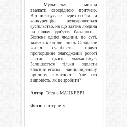
Мультфільм можна
вважати своєрідною притчею.
Він показує, як через егоїзм та
конкуренцію розшаровується
суспільство, на що здатна людина
на шляху здобуття бажаного…
Безпека однієї людини, по суті,
залежить від дій іншої. Стабільне
життя суспільства прямо
пропорційне злагодженій роботі
частин цього «механізму».
Залишається тільки здолати
власний егоїзм – найпоширенішу
причину самотності. Але хто
відповість, як це зробити?
Автор
: Тетяна МАЦКЕВІЧ
Фото
: з Інтернету