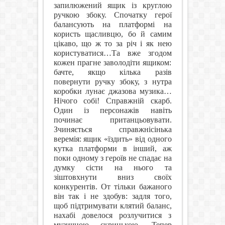
запилюжений ящик із круглою
ручкою збоку. Спочатку герої
балансують на платформі на
користь щасливцю, бо й самим
цікаво, що ж то за річ і як нею
користуватися…Та вже згодом
кожен прагне заволодіти ящиком:
бачте, якщо кілька разів
повернути ручку збоку, з нутра
коробки лунає джазова музика…
Нічого собі! Справжній скарб.
Один із персонажів навіть
починає пританцьовувати.
Зчиняється справжнісінька
веремія: ящик «їздить» від одного
кутка платформи в інший, аж
поки одному з героїв не спадає на
думку сісти на нього та
зіштовхнути вниз своїх
конкурентів. От тільки бажаного
він так і не здобув: задля того,
щоб підтримувати клятий баланс,
нахабі довелося розлучитися з
музичною скринькою. Тепер