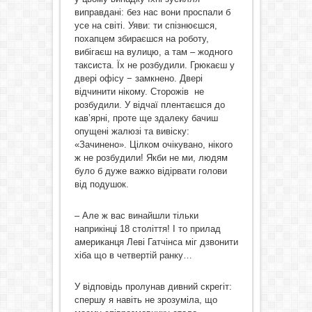
виправдані: без нас вони проспали б
усе на світі. Уяви: ти спізнюєшся,
похапцем збираєшся на роботу,
вибігаєш на вулицю, а там – жодного
таксиста. Їх не розбудили. Грюкаєш у
двері офісу − замкнено. Двері
відчинити нікому. Сторожів не
розбудили. У відчаї плентаєшся до
кав’ярні, проте ще здалеку бачиш
опущені жалюзі та вивіску:
«Зачинено». Цілком очікувано, нікого
ж не розбудили! Якби не ми, людям
було б дуже важко відірвати голови
від подушок.
– Але ж вас винайшли тільки
наприкінці 18 століття! І то прилад
американця Леві Гатчінса міг дзвонити
хіба що в четвертій ранку…
У відповідь пролунав дивний скрегіт:
спершу я навіть не зрозуміла, що