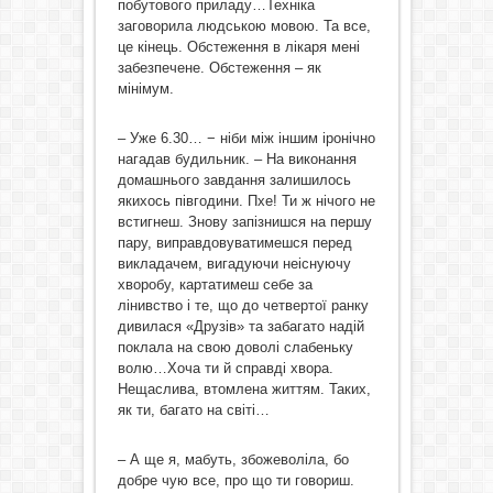
побутового приладу…Техніка
заговорила людською мовою. Та все,
це кінець. Обстеження в лікаря мені
забезпечене. Обстеження – як
мінімум.
– Уже 6.30… − ніби між іншим іронічно
нагадав будильник. – На виконання
домашнього завдання залишилось
якихось півгодини. Пхе! Ти ж нічого не
встигнеш. Знову запізнишся на першу
пару, виправдовуватимешся перед
викладачем, вигадуючи неіснуючу
хворобу, картатимеш себе за
лінивство і те, що до четвертої ранку
дивилася «Друзів» та забагато надій
поклала на свою доволі слабеньку
волю…Хоча ти й справді хвора.
Нещаслива, втомлена життям. Таких,
як ти, багато на світі…
– А ще я, мабуть, збожеволіла, бо
добре чую все, про що ти говориш.