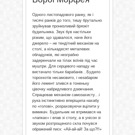
Одного листопадового ранку, як і
тисячі ранків до того, тишу брутально
зруйнував пронизливий брязкіт
будильника. Звук був настільки
різким, що здавалося, наче його
джерело – не тендітний механізм на
столі, а кількадесят металевих
обладунків, які незграбно
задеренчали на тілах воїнів під час
муштри. Для серцевого нападу не
вистачало тільки барабанів…Будило
торохкотів несамовито, і незабаром
його лемент злився в тоненьку
цівочку набридливого дзижчання.
Спрацював механізм самозахисту…і
рука інстинктивно вперіщила нахабу
по «голові», розраховуючи вцілити у
вимикач. Будильник не втримався на
«лапках» і впав зі столу, а в унісон зі
звуком розтрощеного скла почувся
ображений писк: «Ай-ай-ай! За що?!!»