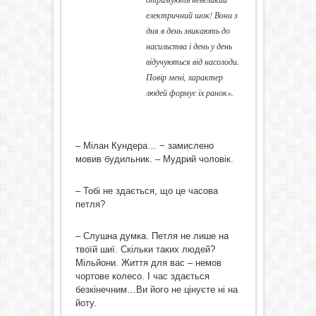
електричний шок! Вони з
дня в день звикають до
насильства і день у день
відучуються від насолоди.
Повір мені, характер
людей формує їх ранок».
– Мілан Кундера… − замислено
мовив будильник. – Мудрий чоловік.
– Тобі не здається, що це часова
петля?
– Слушна думка. Петля не лише на
твоїй шиї. Скільки таких людей?
Мільйони. Життя для вас – немов
чортове колесо. І час здається
безкінечним…Ви його не цінуєте ні на
йоту.