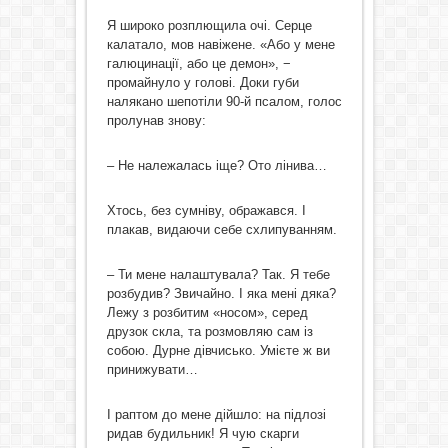
Я широко розплющила очі. Серце
калатало, мов навіжене. «Або у мене
галюцинації, або це демон», −
промайнуло у голові. Доки губи
налякано шепотіли 90-й псалом, голос
пролунав знову:
– Не належалась іще? Ото лінива…
Хтось, без сумніву, ображався. І
плакав, видаючи себе схлипуванням.
– Ти мене налаштувала? Так. Я тебе
розбудив? Звичайно. І яка мені дяка?
Лежу з розбитим «носом», серед
друзок скла, та розмовляю сам із
собою. Дурне дівчисько. Умієте ж ви
принижувати…
І раптом до мене дійшло: на підлозі
ридав будильник! Я чую скарги