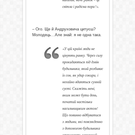
світла і радісна пора?».
– Ого. Ще й Андруховича цитуєш?
Молодець…Але знай: я не одна така.
«У цій країні люди не
цінують ранку. Через силу
прокидаються під дзвін
будильника, який розбиває
їх сон, як удар сокири, і
негайно вдаються сумній
суєті. Скажіть мені,
яким може бути день,
початий настільки
насильницьким актом!
Що повинно відбуватися
з людьми, які повсякденно
з допомогою будильника
отримують невеликий