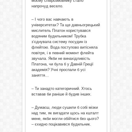
моєму співрозмовнику стало
напрочуд весело.
– І чого вас навчають в
університетах? Та ще давньогрецький
мислитель Платон користувався
водяним будильником! Трубка
з’єднувала систему посудин із
флейтою. Вода поступово витісняла
повітря, і в певний момент флейта
звучала. Якби не винахідливість
Платона, чи була б у Давній Греції
академія? Учні проспали б усі
заняття…
– Ти занадто категоричний. Хтось
вставав би раніше й будив інших.
– Думаєш, люди сушили б собі мізки
над тим, як вигадати щось на кшталт
мене, якби могли обійтися без цього?
– єхидно поцікавився будильник.