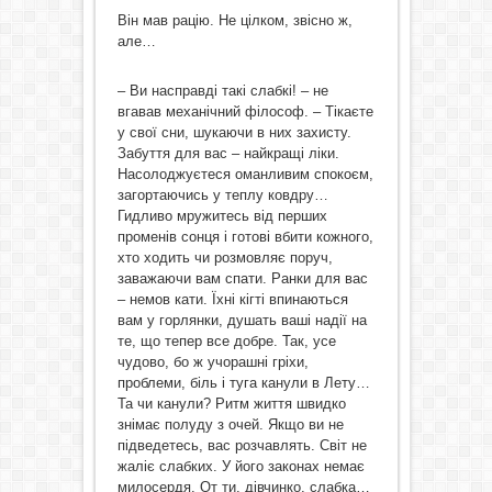
Він мав рацію. Не цілком, звісно ж,
але…
– Ви насправді такі слабкі! – не
вгавав механічний філософ. – Тікаєте
у свої сни, шукаючи в них захисту.
Забуття для вас – найкращі ліки.
Насолоджуєтеся оманливим спокоєм,
загортаючись у теплу ковдру…
Гидливо мружитесь від перших
променів сонця і готові вбити кожного,
хто ходить чи розмовляє поруч,
заважаючи вам спати. Ранки для вас
– немов кати. Їхні кігті впинаються
вам у горлянки, душать ваші надії на
те, що тепер все добре. Так, усе
чудово, бо ж учорашні гріхи,
проблеми, біль і туга канули в Лету…
Та чи канули? Ритм життя швидко
знімає полуду з очей. Якщо ви не
підведетесь, вас розчавлять. Світ не
жаліє слабких. У його законах немає
милосердя. От ти, дівчинко, слабка…