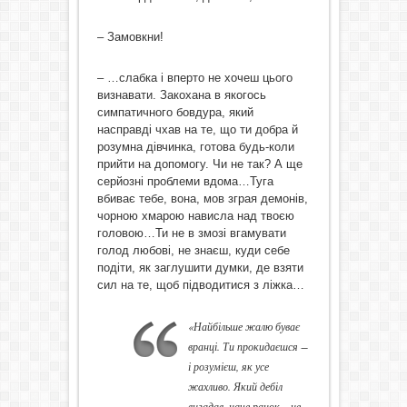
– Замовкни!
– …слабка і вперто не хочеш цього
визнавати. Закохана в якогось
симпатичного бовдура, який
насправді чхав на те, що ти добра й
розумна дівчинка, готова будь-коли
прийти на допомогу. Чи не так? А ще
серйозні проблеми вдома…Туга
вбиває тебе, вона, мов зграя демонів,
чорною хмарою нависла над твоєю
головою…Ти не в змозі вгамувати
голод любові, не знаєш, куди себе
подіти, як заглушити думки, де взяти
сил на те, щоб підводитися з ліжка…
«Найбільше жалю буває
вранці. Ти прокидаєшся −
і розумієш, як усе
жахливо. Який дебіл
вигадав, наче ранок – це