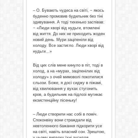
– О. Бувають чудеса на світі, − якось
буденно промовив будильник без тіні
здивування. А тоді тихенько заспівав:
− «Люди хворі від нудьги, втомлені
від життя. До них не приходить жоден
новий день. Мури заціпеніли від
холоду. Все застигло. Люди хворі від
нудьги…»
Від цих слів мене кинуло в піт, тоді в
холод, а на «мурах, заціпенілих від
холоду» з очей мимоволі покотилися
сльози. Боже, я досі сиджу в піжамі,
від хвилювання у вухах стугонить
кров, а будильник на підлозі мугикає
екзистенційну пісеньку!
– Люди створили нас собі в поміч.
Споконвіку вони страждали від
невтоленного бажання підкорити усе
на світі, навіть власний сон. Зрештою,
у цьому випадку їхні зусилля