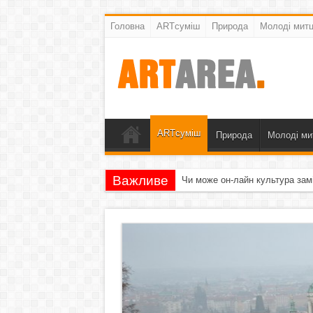
Головна
ARTсуміш
Природа
Молоді митц
ARTсуміш
Природа
Молоді ми
Важливе
Чи може он-лайн культура зам