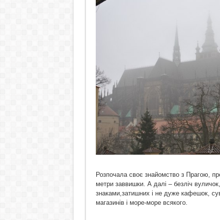
Розпочала своє знайомство з Прагою, про
метри заввишки. А далі – безліч вуличок
знаками,затишних і не дуже кафешок, суве
магазинів і море-море всякого.