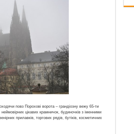
ходячи повз Порохові ворота – грандіозну вежу 65-ти
, неймовірних цікавих крамничок, будиночків з іменними
нірних прилавків, торгових рядів, бутіків, косметичних