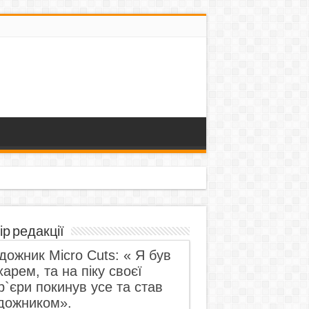
ір редакції
дожник Micro Cuts: « Я був
харем, та на піку своєї
р`єри покинув усе та став
дожником».