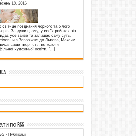
есень 18, 2016
о світ- це поєднання чорного та білого
ьорів. Завдяки цьому, у своїх роботах він
кидає усе зайве та залишає саму суть.
еїхавши з Запоріжжя до Львова, Максим
почав свою творчість, не маючи
фільної художньої освіти.
[…]
rea
ти по RSS
S - Публікації