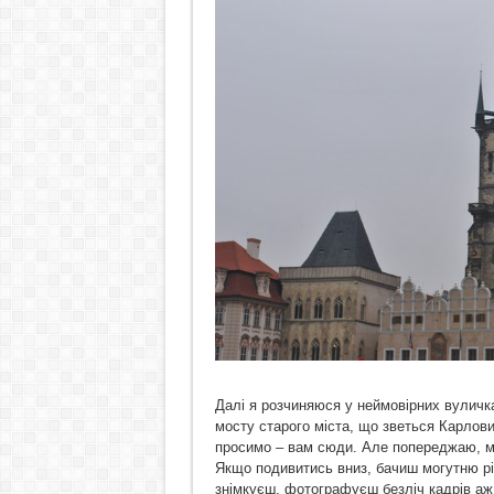
Далі я розчиняюся у неймовірних вуличка
мосту старого міста, що зветься Карлови
просимо – вам сюди. Але попереджаю, мо
Якщо подивитись вниз, бачиш могутню рі
знімкуєш, фотографуєш безліч кадрів аж