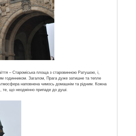
їття – Староміська площа з старовинною Ратушою, і,
им годинником. Загалом, Прага дуже затишне та тепле
. Атмосфера наповнена чимось домашнім та рідним. Кожна
, те, що неодмінно припаде до душі.