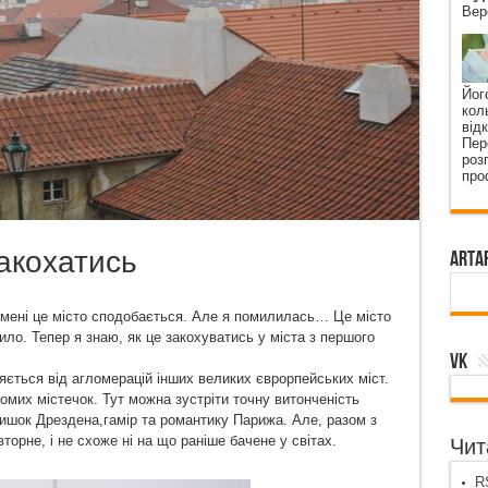
Вер
Йог
кол
від
Пер
роз
про
закохатись
ArtA
 мені це місто сподобається. Але я помилилась… Це місто
ило. Тепер я знаю, як це закохуватись у міста з першого
VK
яється від агломерацій інших великих єврорпейських міст.
домих містечок. Тут можна зустріти точну витонченість
атишок Дрездена,гамір та романтику Парижа. Але, разом з
орне, і не схоже ні на що раніше бачене у світах.
Чита
RS