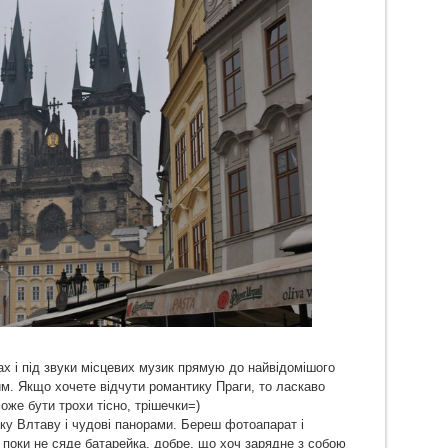
х і під звуки місцевих музик прямую до найвідомішого
м. Якщо хочете відчути романтику Праги, то ласкаво
же бути трохи тісно, трішечки=)
ку Влтаву і чудові панорами. Береш фотоапарат і
 поки не сяде батарейка, добре, що хоч зарядне з собою