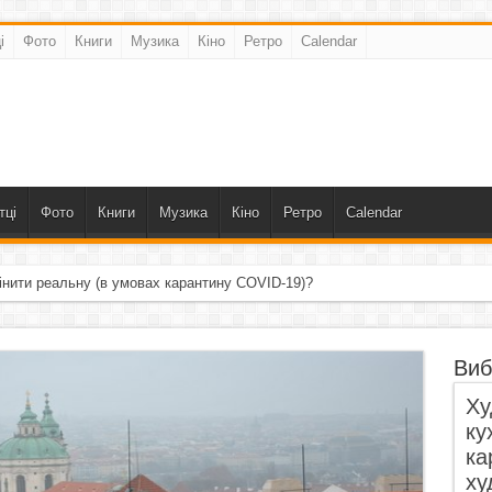
і
Фото
Книги
Музика
Кіно
Ретро
Calendar
тці
Фото
Книги
Музика
Кіно
Ретро
Calendar
інити реальну (в умовах карантину COVID-19)?
Виб
Ху
ку
ка
ху