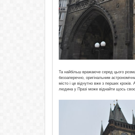
Та найбільш вражаюче серед цього розма
беззаперечно, оригінальним астрономічн
місто і це відчутно вже з перших кроків
людина у Празі може віднайти щось своє