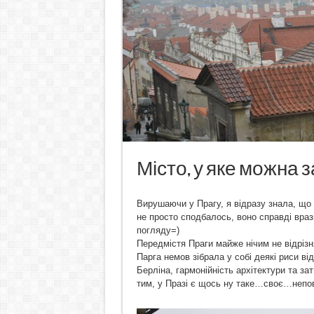
Місто, у яке можна 
Вирушаючи у Прагу, я відразу знала, що
не просто сподбалось, воно справді враз
погляду=)
Передмістя Праги майже нічим не відрізн
Парга немов зібрала у собі деякі риси ві
Берліна, гармонійність архітектури та з
тим, у Празі є щось ну таке…своє…неповт