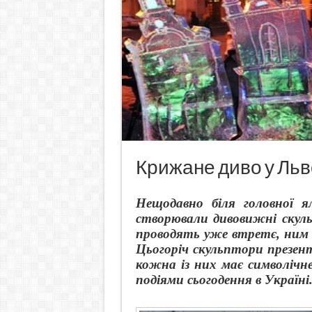
Крижане диво у Льв
Нещодавно біля головної я
створювали дивовижні скуль
проводять уже втретє, ним
Цьогоріч скульптори презент
кожна із них має символічне
подіями сьогодення в Україні