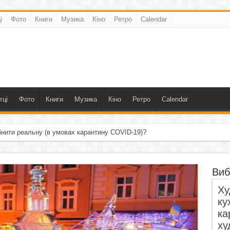
і
Фото
Книги
Музика
Кіно
Ретро
Calendar
тці
Фото
Книги
Музика
Кіно
Ретро
Calendar
інити реальну (в умовах карантину COVID-19)?
Виб
Ху
ку
ка
ху