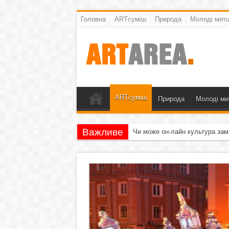
Головна
ARTсуміш
Природа
Молоді митц
ARTсуміш
Природа
Молоді ми
Важливе
Чи може он-лайн культура зам