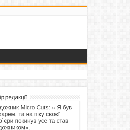
ір редакції
дожник Micro Cuts: « Я був
харем, та на піку своєї
р`єри покинув усе та став
дожником».