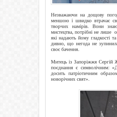
Незважаючи на дощову погоду
меншою і швидко втрачає сво
творчих намірів. Вони зна
мистецтва, потрібні не лише
о
які надають йому гладкості та
дивно, що негода не зупинил
своє бачення.
Митець із Запоріжжя Сергій Ж
поєднання є символічним: «Д
досить патріотичним образо
новорічних свят».