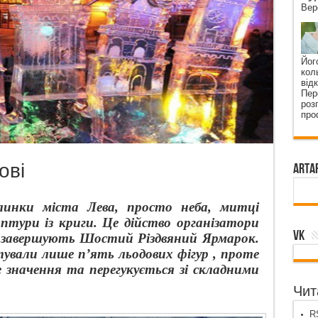
Вер
Йог
кол
від
Пер
роз
про
ові
ArtA
линки міста Лева, просто неба, митці
птури із криги. Це дійство організатори
VK
 завершують Шостий Різдвяний Ярмарок.
ували лише п’ять льодових фігур , проте
 значення та перегукується зі складними
.
Чита
RS