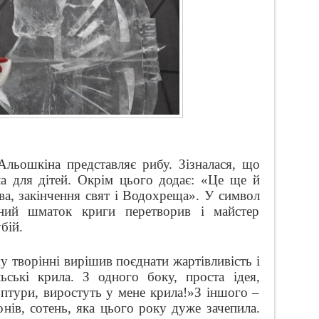
Альошкіна представляє рибу. Зізналася, що
ла для дітей. Окрім цього додає: «Це ще й
а, закінчення свят і Водохреща». У символ
ний шматок криги перетворив і майстер
бій.
 творінні вирішив поєднати жартівливість і
ьські крила. З одного боку, проста ідея,
ьптури, виростуть у мене крила!»З іншого –
нів, сотень, яка цього року дуже зачепила.