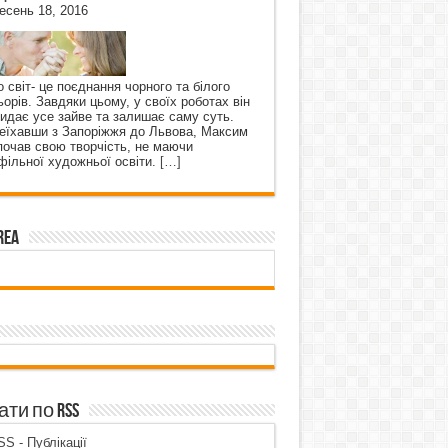
есень 18, 2016
о світ- це поєднання чорного та білого
ьорів. Завдяки цьому, у своїх роботах він
кидає усе зайве та залишає саму суть.
еїхавши з Запоріжжя до Львова, Максим
почав свою творчість, не маючи
фільної художньої освіти.
[…]
rea
ти по RSS
S - Публікації