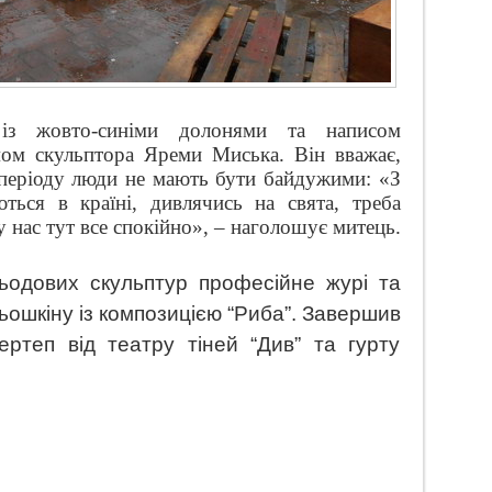
із жовто-синіми долонями та написом
умом скульптора Яреми Миська
. Він
вважає,
 періоду люди не мають бути байдужими: «З
ються в країні, дивлячись на свята, треба
у нас тут все спокійно», – наголошує митець.
одових скульптур професійне журі та
ьошкіну із композицією “Риба”. Завершив
ертеп від театру тіней “Див” та гурту