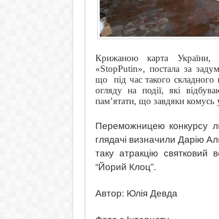
Крижаною карта України, 
«
Stop
Putin
», постала за зад
що
під час такого складного
огляду на події, які відбува
пам
’
ятати, що завдяки комусь 
Переможницею конкурсу ль
глядачі визначили Дарію Ал
таку атракцію святковий в
“Йорий Клоц”.
Автор: Юлія Девда