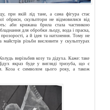
, при якій лід тане, а сама фігура стає
ї обриси, скульптори не відмовилися від
ють: аби крижана брила стала частинкою
бладнання для обробки льоду, вода і праска,
 прозорості, а й ідея та натхнення. Тому не
а майстрів різьби висловити у скульптурах
олудь вирізьбив козу та дідуха. Каже: таке
ідух якраз буде у вигляді тризуба, що є
м. Коза є символом цього року, а також