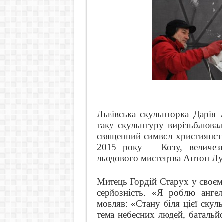
Львівська скульпторка Дарія 
таку скульптуру вирізьблюва
священний символ християнств
2015 року – Козу, величез
льодового мистецтва Антон Лу
Митець Гордій Старух у своєму
серйозність. «Я роблю ангел
мовляв: «Стану біля цієї скул
тема небесних людей, батальйо