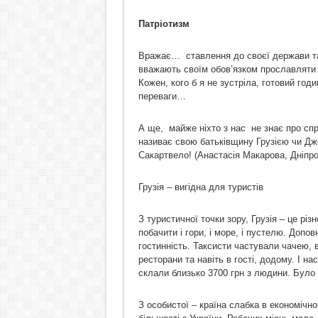
Патріотизм
Вражає… ставлення до своєї держави та
вважають своїм обов’язком прославляти т
Кожен, кого б я не зустріла, готовий годи
переваги…
А ще, майже ніхто з нас не знає про спр
називає свою батьківщину Грузією чи Дж
Сакартвело! (Анастасія Макарова, Дніпро
Грузія – вигідна для туристів
З туристичної точки зору, Грузія – це рі
побачити і гори, і море, і пустелю. Допов
гостинність. Таксисти частували чачею, 
ресторани та навіть в гості, додому. І на
склали близько 3700 грн з людини. Було 
З особистої – країна слабка в економічно