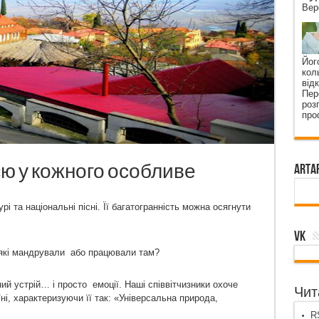
Вер
Йог
кол
від
Пер
роз
про
єю у кожного особливе
ArtA
рі та національні пісні. Її багатогранність можна осягнути
VK
 які мандрували або працювали там?
й устрій… і просто емоції. Наші співвітчизники охоче
Чита
ні, характеризуючи її так: «Універсальна природа,
RS