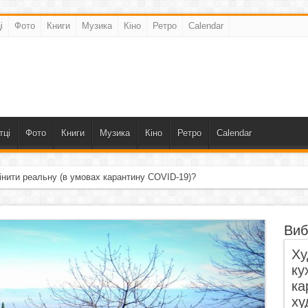
і
Фото
Книги
Музика
Кіно
Ретро
Calendar
тці
Фото
Книги
Музика
Кіно
Ретро
Calendar
інити реальну (в умовах карантину COVID-19)?
Виб
Ху
ку
ка
ху