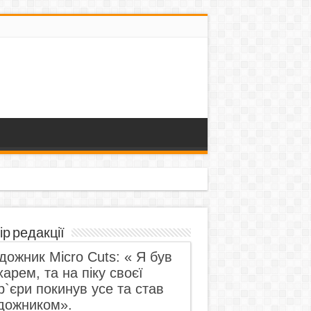
ір редакції
дожник Micro Cuts: « Я був
харем, та на піку своєї
р`єри покинув усе та став
дожником».