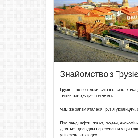
Знайомство з Грузі
Грузія – це не тільки смачне вино, хачапу
тільки при зустрічі тет-а-тет.
Чим же запам’яталася Грузія українцям,
Про ландшафти, побут, людей, економічни
діляться досвідом перебування у цій краї
універсальні люди».