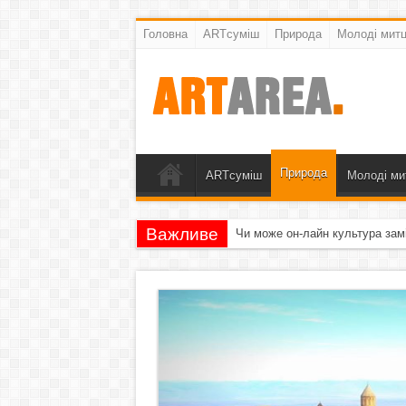
Головна
ARTсуміш
Природа
Молоді митц
Природа
ARTсуміш
Молоді ми
Важливе
Чи може он-лайн культура зам