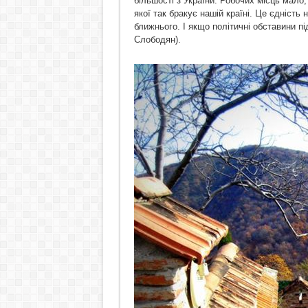
більшості з України. Робочих місць мало,
якої так бракує нашій країні. Це єдність 
ближнього. І якщо політичні обставини пі
Слободян).