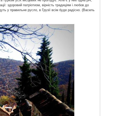
 а туризм усіх місцевих не прогодує. Але є у них одна річ,
нації: здоровий патріотизм, вірність традиціям і любов до
дуть у правильне русло, в Грузії всім буде радісно. (Василь