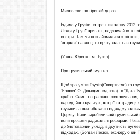
Милосердя на гірській дорозі
Їздила у Грузію на тренінги влітку 2012
Люди у Грузії привітні, надзвичайно тепл
сестри. Там ми познайомилися з жінкою, 
“згоріли” на сонці то врятувала нас грузи
(Уляна Юренко, м. Турка)
Про грузинський імунітет
Щоб зрозуміти Грузію(Сакартвело) та груз
“Кавказ” О. Дюма(молодшого) та “Дата Ту
країна. Саме географічне розташування, н
народі, його культурі, історії та традиція
грузини за всіх обставин відроджувалис
Церкву. Вони виробили свій грузинський 
вони провели радикальні реформи. Незва
дрібнотоварний уклад, відсутність вугле
підходах. (Богдан Лесюк, екс-керуючий П