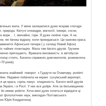
довгенько жила. У мене залишилися дуже яскраві спогади
 природа. Квітучі олеандри, магнолії, інжири, сосни,
е море… І, звичайно, гори. Я дуже люблю гори. А на
ни, які бачиш відразу, коли прокидаєшся. Це казкова краса.
наменитої Афонської печери ( у селищі Новий Афон).
х чайних плантаціях. Мала там багато друзів. Грузини
 смачно пригощають. Вражала вихованість: в автобусах
 хлопці стоять. Бачила справжніх довгожителів, розмовляла
-70 років).
бачила знайомий поворот з Гудаути на Очамчиру, розбиті
ійни. Недавно побачила на екрані сухумський аеропорт,
я ця краса, скрізь панує злиденність. Багато моїй друзів
 Україні, і в Росії. У них все добре. Але за батьківщиною
бо немає роботи. Хоча мені дуже хочеться відвідати ці
ат філологічних наук, викладач Полтавського
мені Юрія Кондратюка).