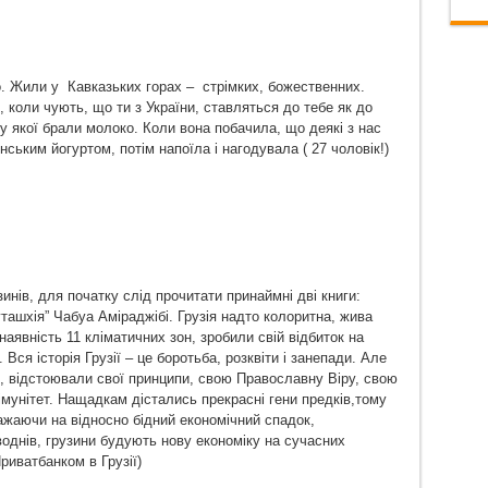
-го. Жили у Кавказьких горах – стрімких, божественних.
і, коли чують, що ти з України, ставляться до тебе як до
у якої брали молоко. Коли вона побачила, що деякі з нас
нським йогуртом, потім напоїла і нагодувала ( 27 чоловік!)
инів, для початку слід прочитати принаймні дві книги:
ташхія” Чабуа Аміраджібі. Грузія надто колоритна, жива
аявність 11 кліматичних зон, зробили свій відбиток на
х. Вся історія Грузії – це боротьба, розквіти і занепади. Але
ь, відстоювали свої принципи, свою Православну Віру, свою
імунітет. Нащадкам дістались прекрасні гени предків,тому
жаючи на відносно бідний економічний спадок,
воднів, грузини будують нову економіку на сучасних
риватбанком в Грузії)