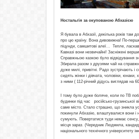
Ностальгія за окупованою Абхазією
Я бувала в Абхазії, декілька років там 
про цю країну. Вона дивовижна! По-перше,
піцунди, самшитові алеї… Тепле, ласкав
Кавказі вони незвичайні! Засніжені верши
Справжньою казкою було відвідування з
Збирала разом з друзями чай на справжні
дуже милі, привітні. Радо зустрічають і
сидять жінки і дівчата, чоловіки, юнаки,
з ними ( 112-річний дідусь виглядав на 60
І тому було дуже боляче, коли по ТВ по
будинки під час російсько-грузинської в
саме місто. Стало страшно, що зникла ус
покинули Абхазію, влаштувалися вони і на
сумують. Повертатися туди немає сенсу, 
місця зараз. (Чередник Людмила, кандид
національного технічного університету і