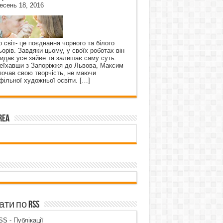
есень 18, 2016
о світ- це поєднання чорного та білого
ьорів. Завдяки цьому, у своїх роботах він
кидає усе зайве та залишає саму суть.
еїхавши з Запоріжжя до Львова, Максим
почав свою творчість, не маючи
фільної художньої освіти.
[…]
rea
ти по RSS
S - Публікації