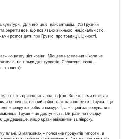
 культури. Для них це є найсвятішим. Усі Грузини
а берегти все, що пов’язано з їхньою національністю.
нами розповідати про Грузію, про традиції, цінності,
авжню назву цієї країни. Місцеве населення ніколи не
оджиєю, це тільки для туристів. Справжня назва –
петровськ).
зноманітність природних ландшафтів. За 9 днів ми встигли
нили їх печери, винний район та столичне життя. Грузія – це
водії маршруток робили екскурсії, а місцеві запрошували в
самкінець, Грузія – це доступність. Витрати на поїздку
б ще дешевше, якщо брати авіаквитки за півроку.
му плані. В магазинах – половина продуктів імпортні, в