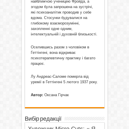
найближчою ученицею Фройда, а
згодом була запрошена на зустрічі,
які психоаналітик проводив у себе
вдома. Стосунки будувалися на
глибокому взаєморозумінні,
захопленні одне одним,
інтелектуальній і духовній близькості.
Оселившись разом з чоловіком в
Геттінгені, вона відкриває
психотерапевтичну практику і багато
працює.
Лу Андреас-Саломе померла від
уремії в Геттінгені 5 лютого 1937 року.
Автор:
Оксана Гірчак
Вибір редакції
Художник Micro Cuts: « Я