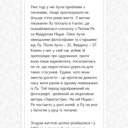
Уже тоді у неї були проблеми з
легенями, лікарі прогнозували не
більше п’яти років життя. З метою
лікування Лу поїхала в Італію, де
познайомилася спочатку з Полем Ре
та Фрідріхом Ніцше. Обоє були
німецькими філософами та старшими
від Лу, Полю було – 32, Фрідріху – 37.
Кожен з них у свій час робив їй
пропозицію про одруження, проте
вона лише відмовляла, посилаючись
на те, що недостатньо доросла для
таких стосунків. Єдине, чого вони
змогли досягти – це протягом деякого
часу жити разом в одному помешканні
із Лу. Той період відображений на
фотографії, зробленій за ініціативою
автора «Заратустри». На ній Ніцше і
Ре постають у ролі коней, а Лу на возі
з батогом у руці їх поганяє.
Згодом життєві шляхи розійшлися і у