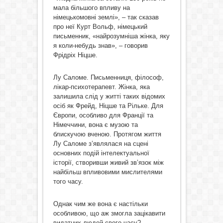
мала більшого впливу на
німецькомовні землі», – так сказав
про неї Курт Вольф, німецький
письменник, «найрозумніша жінка, яку
я коли-небудь знав», – говорив
Фрідріх Ніцше.
Лу Саломе. Письменниця, філософ,
лікар-психотерапевт. Жінка, яка
залишила слід у житті таких відомих
осіб як Фрейд, Ніцше та Рільке. Для
Європи, особливо для Франції та
Німеччини, вона є музою та
блискучою вченою. Протягом життя
Лу Саломе з’являлася на сцені
основних подій інтелектуальної
історії, створивши живий зв’язок між
найбільш впливовими мислителями
того часу.
Однак чим же вона є настільки
особливою, що аж змогла зацікавити
видатних людей свого часу?