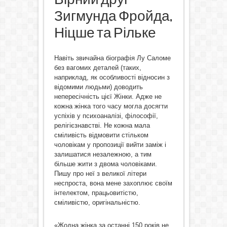
Зигмунда Фройда,
Ніцше та Рільке
Навіть звичайна біографія Лу Саломе
без вагомих деталей (таких,
наприклад, як особливості відносин з
відомими людьми) доводить
непересічність цієї Жінки. Адже не
кожна жінка того часу могла досягти
успіхів у психоаналізі, філософії,
релігієзнавстві. Не кожна мала
сміливість відмовити стільком
чоловікам у пропозиції вийти заміж і
залишатися незалежною, а тим
більше жити з двома чоловіками.
Пишу про неї з великої літери
неспроста, вона мене захоплює своїм
інтелектом, працьовитістю,
сміливістю, оригінальністю.
«Жодна жінка за останні 150 років не