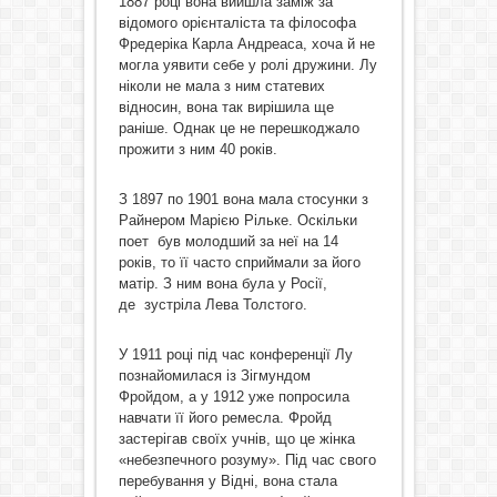
1887 році вона вийшла заміж за
відомого орієнталіста та філософа
Фредеріка Карла Андреаса, хоча й не
могла уявити себе у ролі дружини. Лу
ніколи не мала з ним статевих
відносин, вона так вирішила ще
раніше. Однак це не перешкоджало
прожити з ним 40 років.
З 1897 по 1901 вона мала стосунки з
Райнером Марією Рільке. Оскільки
поет був молодший за неї на 14
років, то її часто сприймали за його
матір. З ним вона була у Росії,
де зустріла Лева Толстого.
У 1911 році під час конференції Лу
познайомилася із Зігмундом
Фройдом, а у 1912 уже попросила
навчати її його ремесла. Фройд
застерігав своїх учнів, що це жінка
«небезпечного розуму». Під час свого
перебування у Відні, вона стала