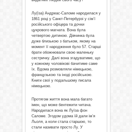
Лу(їза) Андреас-Саломе народилася у
1861 році у Санкт-Петербурзі у сім’ї
російського офіцера та дочки
цукрового магната. Вона була
четвертою дитиною. Дівчинка була
дуже близькою з батьком, якому на
момент її народження було 57. Старші
брати обожнювали свою маленьку
сестричку. Далі вона згадуватиме, що
у кожному чоловікові бачитиме саме
їх. Вдома розмовляли німецькою,
французькою та іноді російською.
Книги свої у подальшому писала
німецькою.
Протягом життя вона мала багато
імен, що може бентежити читача.
Народилася вона як Луїза фон
Саломе. Згодом удома їй дали ім’я
Льоля, а коли стала старшою, то
стали називати просто Лу. У