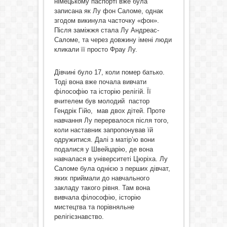
німецькому паспорті вже була
записана як Лу фон Саломе, однак
згодом викинула часточку «фон».
Після заміжжя стала Лу Андреас-
Саломе, та через довжину імені люди
кликали її просто Фрау Лу.
Дівчині було 17, коли помер батько.
Тоді вона вже почала вивчати
філософію та історію релігій. Її
вчителем був молодий пастор
Гендрік Гійо, мав двох дітей. Проте
навчання Лу перервалося після того,
коли наставник запропонував їй
одружитися. Далі з матір’ю вони
подалися у Швейцарію, де вона
навчалася в університеті Цюріха. Лу
Саломе була однією з перших дівчат,
яких приймали до навчального
закладу такого рівня. Там вона
вивчала філософію, історію
мистецтва та порівняльне
релігієзнавство.