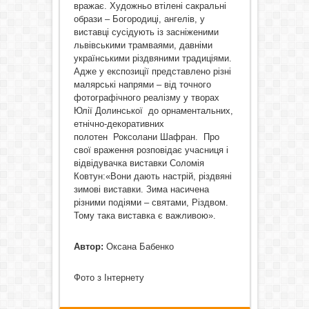
вражає. Художньо втілені сакральні
образи – Богородиці, ангелів, у
виставці сусідують із засніженими
львівськими трамваями, давніми
українськими різдвяними традиціями.
Адже у експозиції представлено різні
малярські напрями – від точного
фотографічного реалізму у творах
Юлії Долинської до орнаментальних,
етнічно-декоративних
полотен Роксолани Шафран. Про
свої враження розповідає учасниця і
відвідувачка виставки Соломія
Ковтун:«Вони дають настрій, різдвяні
зимові виставки. Зима насичена
різними подіями – святами, Різдвом.
Тому така виставка є важливою».
Автор:
Оксана Бабенко
Фото з Інтернету