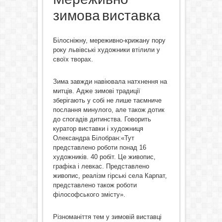
зимова виставка
Білосніжну, мереживно-крижану пору
року львівські художники втілили у
своїх творах.
Зима завжди навіювала натхнення на
митців. Адже зимові традиції
зберігають у собі не лише таємниче
послання минулого, але також дотик
до спогадів дитинства. Говорить
куратор виставки і художниця
Олександра Білобран:«Тут
представлено роботи понад 16
художників. 40 робіт. Це живопис,
графіка і левкас. Представлено
живопис, реалізм гірські села Карпат,
представлено також роботи
філософського змісту».
Різноманіття тем у зимовій виставці