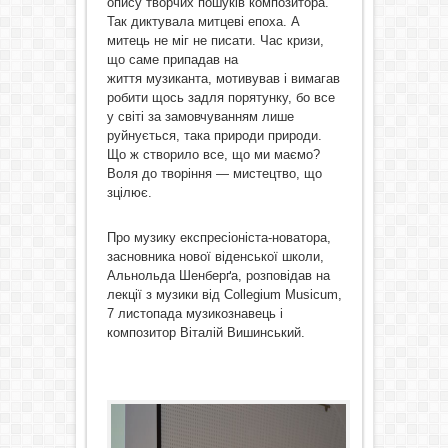
опису творчих пошуків композитора.
Так диктувала митцеві епоха. А
митець не міг не писати. Час кризи,
що саме припадав на
життя музиканта, мотивував і вимагав
робити щось задля порятунку, бо все
у світі за замовчуванням лише
руйнується, така природи природи.
Що ж створило все, що ми маємо?
Воля до творіння — мистецтво, що
зцілює.
Про музику експресіоніста-новатора,
засновника нової віденської школи,
Альнольда Шенберґа, розповідав на
лекції з музики від Collegium Musicum,
7 листопада музикознавець і
композитор Віталій Вишинський.