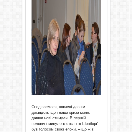
Сподіваємося, навчені давнім
досвідом, що і наша криза мине,
давши нові стимули. В першій
половині минулого століття Шенберґ
був голосом своєї епохи, – що ж є