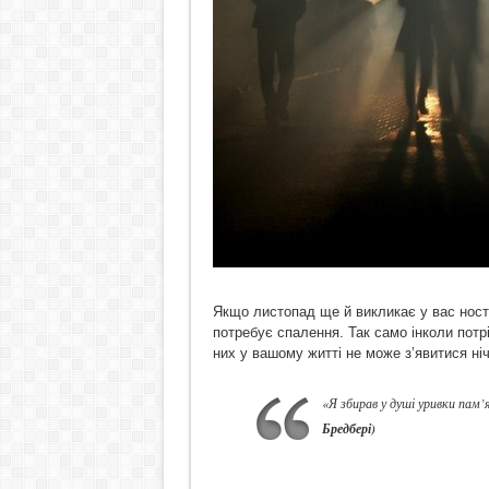
Якщо листопад ще й викликає у вас носта
потребує спалення. Так само інколи потр
них у вашому житті не може з’явитися ніч
«Я збирав у душі уривки пам’
Бредбері)