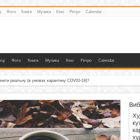
і
Фото
Книги
Музика
Кіно
Ретро
Calendar
тці
Фото
Книги
Музика
Кіно
Ретро
Calendar
інити реальну (в умовах карантину COVID-19)?
Виб
Ху
ку
ка
ху