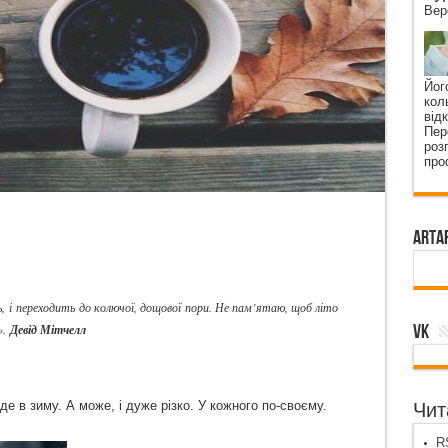
Вер
Йог
кол
від
Пер
роз
про
ArtA
, і переходить до колючої, дощової пори. Не пам’ятаю, щоб літо
VK
».
Девід Мітчелл
де в зиму. А може, і дуже різко. У кожного по-своєму.
Чита
RS