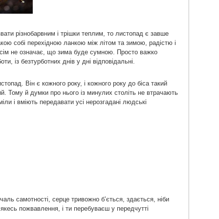
ати різнобарвним і трішки теплим, то листопад є завше
акою собі перехідною ланкою між літом та зимою, радістю і
всім не означає, що зима буде сумною. Просто важко
ти, із безтурботних днів у дні відповідальні.
стопад. Він є кожного року, і кожного року до біса такий
 Тому й думки про нього із минулих століть не втрачають
вміли і вміють передавати усі нерозгадані людські
чаль самотності, серце тривожно б’ється, здається, ніби
 якесь пожвавлення, і ти перебуваєш у передчутті