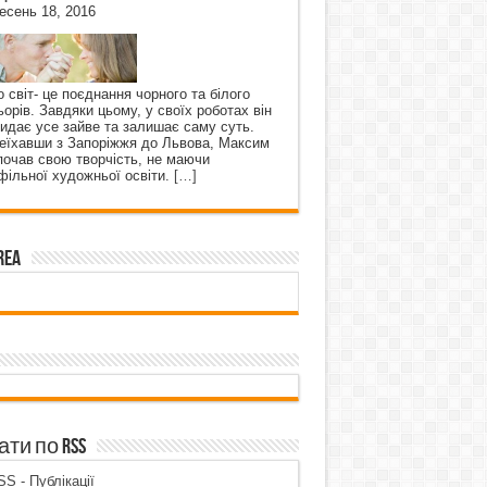
есень 18, 2016
о світ- це поєднання чорного та білого
ьорів. Завдяки цьому, у своїх роботах він
кидає усе зайве та залишає саму суть.
еїхавши з Запоріжжя до Львова, Максим
почав свою творчість, не маючи
фільної художньої освіти.
[…]
rea
ти по RSS
S - Публікації