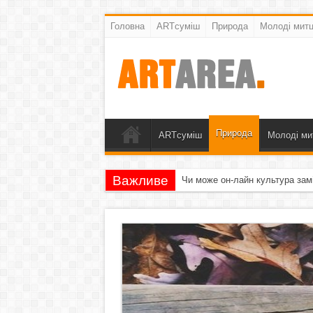
Головна
ARTсуміш
Природа
Молоді митц
Природа
ARTсуміш
Молоді ми
Важливе
Чи може он-лайн культура зам