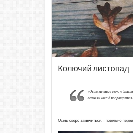
Колючий листопад
«Осінь залишає свою м’якість
встигло хоча б попрощатися
Осінь скоро закінчиться, і повільно перей