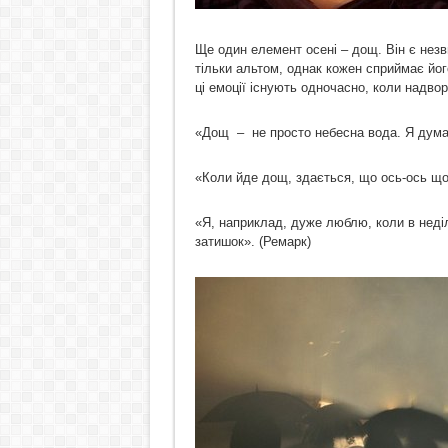
Ще один елемент осені – дощ. Він є нез
тільки альтом, однак кожен сприймає його
ці емоції існують одночасно, коли надво
«Дощ – не просто небесна вода. Я дума
«Коли йде дощ, здається, що ось-ось що
«Я, наприклад, дуже люблю, коли в нед
затишок». (Ремарк)