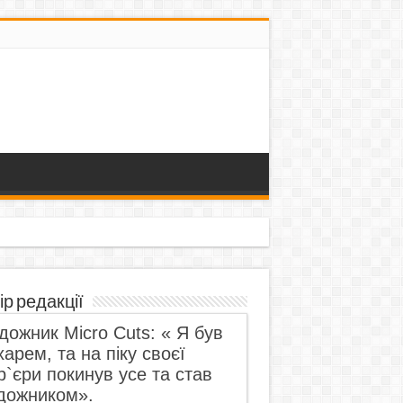
ір редакції
дожник Micro Cuts: « Я був
харем, та на піку своєї
р`єри покинув усе та став
дожником».