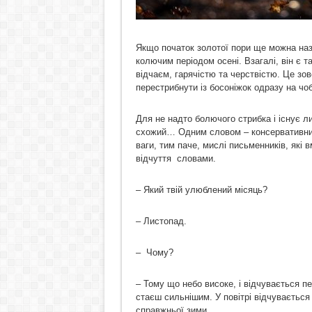
Якщо початок золотої пори ще можна назв
колючим періодом осені. Взагалі, він є т
відчаєм, гарячістю та черствістю. Це зо
перестрибнути із босоніжок одразу на чобо
Для не надто болючого стрибка і існує ли
схожий… Одним словом – консервативний.
ваги, тим паче, мислі письменників, які 
відчуття словами.
– Який твій улюблений місяць?
– Листопад.
– Чому?
– Тому що небо високе, і відчувається пе
стаєш сильнішим. У повітрі відчувається
справжньої зими.