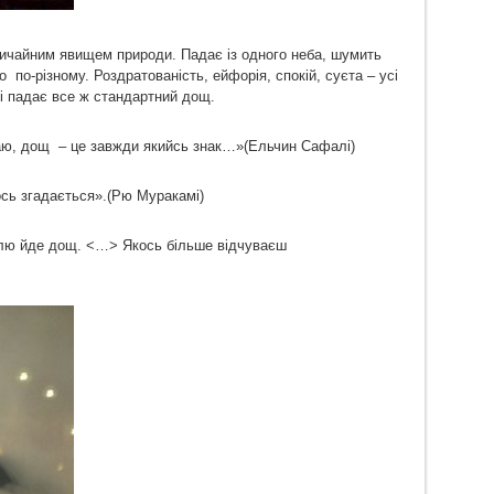
вичайним явищем природи. Падає із одного неба, шумить
 по-різному. Роздратованість, ейфорія, спокій, суєта – усі
рі падає все ж стандартний дощ.
ю, дощ – це завжди якийсь знак…»(Ельчин Сафалі)
сь згадається».(Рю Муракамі)
ілю йде дощ. <…> Якось більше відчуваєш