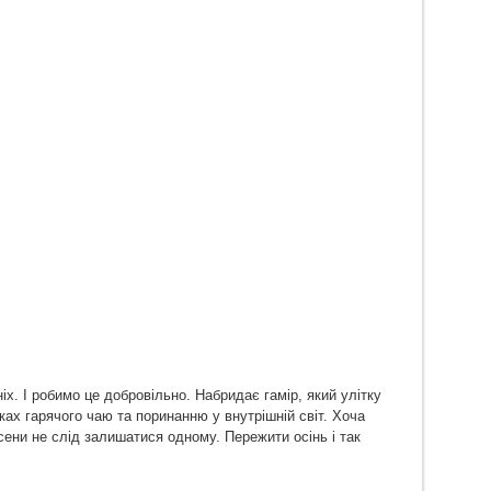
х. І робимо це добровільно. Набридає гамір, який улітку
ах гарячого чаю та поринанню у внутрішній світ. Хоча
ени не слід залишатися одному. Пережити осінь і так