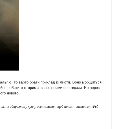
льгію, то варто брати приклад із листя. Воно морщиться і
ібно робити із старими, заношеними спогадами. Бо через
ого нового.
яті, як збирають у купку осіннє листя, щоб потім спалити». (
Рей