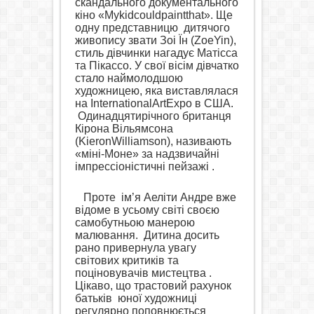
скандального документального
кіно «
My
kid
could
paint
that
». Ще
одну представницю
дитячого
живопису звати Зоі Їн (
Zoe
Yin
),
стиль дівчинки нагадує Матісса
та Пікассо. У свої вісім дівчатко
стало наймолодшою
художницею, яка виставлялася
на
International
Art
Expo
в США.
Одинадцятирічного британця
Кірона Вільямсона
(
Kieron
Williamson
), називають
«міні-Моне» за надзвичайні
імпрессіоністичні пейзажі .
Проте
ім’я Аеліти Андре вже
відоме в усьому світі своєю
самобутньою манерою
малювання.
Дитина досить
рано привернула увагу
світових критиків та
поціновувачів мистецтва .
Цікаво, що трастовий рахунок
батьків
юної художниці
регулярно поповнюється