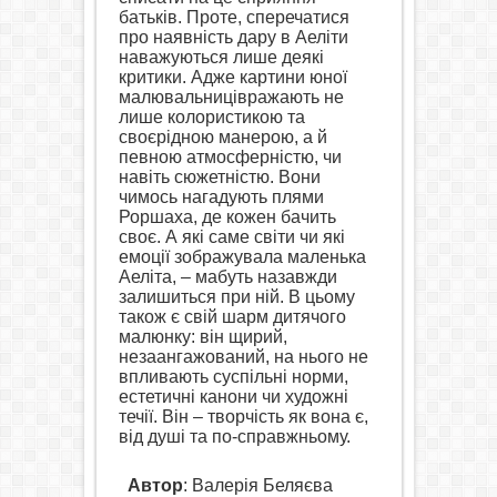
батьків. Проте, сперечатися
про наявність дару
в Аеліти
наважуються лише деякі
критики. Адже картини
юної
малювальниці
вражають не
лише колористикою та
своєрідною манерою, а й
певною атмосферністю, чи
навіть сюжетністю. Вони
чимось нагадують плями
Роршаха, де кожен бачить
своє. А які саме світи чи які
емоції зображувала маленька
Аеліта, – мабуть назавжди
залишиться при ній. В цьому
також є свій шарм дитячого
малюнку: він щирий,
незаангажований, на нього не
впливають суспільні норми,
естетичні канони чи художні
течії. Він – творчість як вона є,
від душі та по-справжньому.
Автор
: Валерія Беляєва