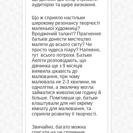
аудиторію та щире визнання.
Що ж сприяло настільки
широкому резонансу творчості
маленької художниці?
Вроджений талант? Прагнення
батьків донести мистецтво
маляти до всього світу? Чи
просто чудеса
піару
?
Напевно,
тут
всього потрохи. Батьки
Аеліти розповідають, що
дівчинка ще з 9 місяців
виявила цікавість
до
малювання, при чому
малювала не 2-3 хвилини, як
однолітки, а змалечку могла
займатися живописом годину й
більше. Помітивши це, батьки
влаштували для неї окрему
кімнату для малювання, та
сприяли розвитку її творчості.
Звичайно, багато можна
списати на це
сприяння