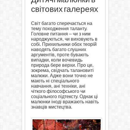
світових галереях
Світ багато сперечається на
тему походження таланту.
Головне питання – чи з ним
народжуються, чи виховують в
собі. Прихильники обох теорій
наводять багато слушних
аргументів, проте бувають
випадки, коли вочевидь
природа бере верхи. Про це,
зокрема, свідчать талановиті
малюки. Адже вони точно не
мають
ні спеціального
навчання
, ані техніки, ані
чіткого філософського чи
соціального підтексту.
Однак ці
малюнки іноді вражають навіть
знавців мистецтва.