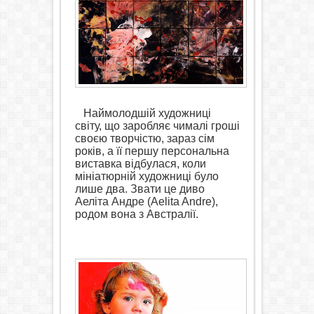
Наймолодшій художниці
світу, що заробляє чималі гроші
своєю творчістю, зараз сім
років, а її першу персональна
виставка відбулася, коли
мініатюрній художниці було
лише два.
Звати це диво
Аеліта Андре (Aelita Andre),
родом
вона
з Австралії.