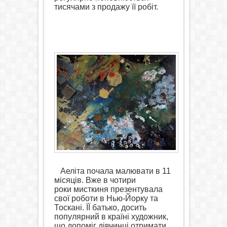
тисячами з продажу її робіт.
Аеліта почала малювати в 11
місяців. Вже
в
чотири
роки
мисткиня презентувала
свої роботи
в Нью-Йорку та
Тоскані. ЇЇ батько, досить
популярний в країні художник,
що допоміг дівчинці отримати