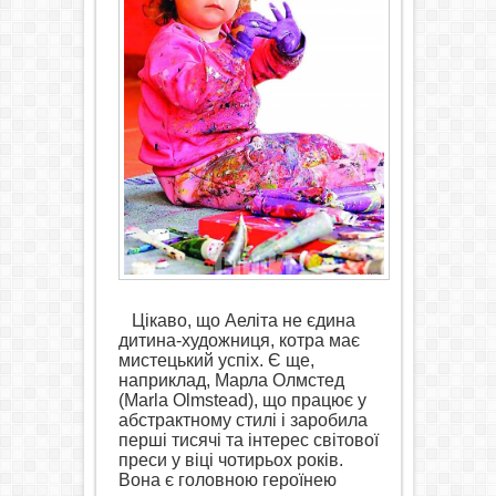
Цікаво, що
Аеліта не єдин
а
дитина-художниця, котра
має
мистецький успіх. Є ще,
наприклад, Марла Олмстед
(Marla Olmstead),
що працює у
абстрактному стилі і заробила
перші тисячі та інтерес світової
преси у віці чотирьох років
.
Вона є головною героїнею