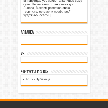
він відкидає усе зайве та залишає саму
суть. Переїхавши з Запоріжжя до
Львова, Максим розпочав свою
творчість, не маючи профільної
художньої освіти.
[…]
ArtArea
VK
Читати по RSS
RSS - Публікації