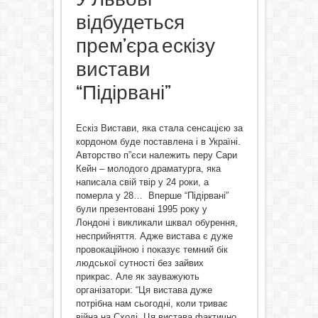
відбудеться
прем’єра ескізу
вистави
“Підірвані”
Ескіз Вистави, яка стала сенсацією за
кордоном буде поставлена і в Україні.
Авторство п”єси належить перу Сари
Кейн – молодого драматурга, яка
написала свій твір у 24 роки, а
померла у 28… Вперше “Підірвані”
були презентовані 1995 року у
Лондоні і викликали шквал обурення,
несприйняття. Адже вистава є дуже
провокаційною і показує темний бік
людської сутності без зайвих
прикрас. Але як зауважують
організатори: “Ця вистава дуже
потрібна нам сьогодні, коли триває
війна на Сході. Ця вистава фактично