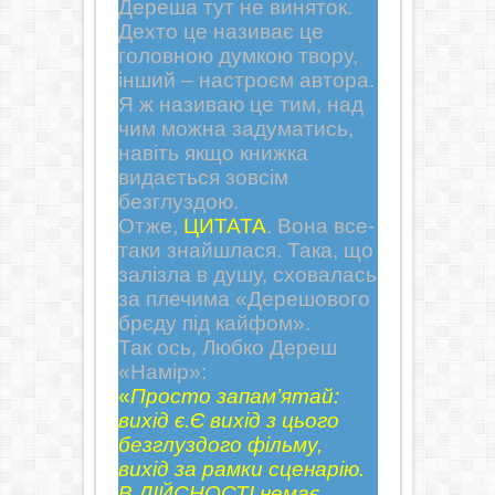
Дереша тут не виняток.
Дехто це називає це
головною думкою твору,
інший – настроєм автора.
Я ж називаю це тим, над
чим можна задуматись,
навіть якщо книжка
видається зовсім
безглуздою.
Отже,
ЦИТАТА
. Вона все-
таки знайшлася. Така, що
залізла в душу, сховалась
за плечима «Дерешового
брєду під кайфом».
Так ось, Любко Дереш
«Намір»:
«
Просто запам’
ятай:
вихід є.
Є вихід з цього
безглуздого фільму,
вихід за рамки сценарію.
В ДІЙСНОСТІ немає