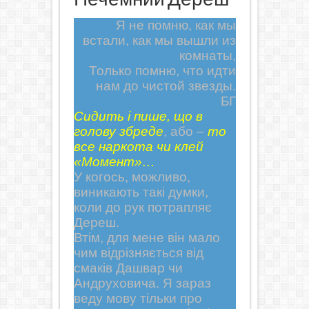
Я не помню, как мы
встали, как мы вышли из
комнаты,
Только помню, что идти
нам до чистой звезды.
БГ
Сидить і пише, що в
голову збреде
, або
–
то
все наркота чи клей
«Момент»…
У когось, можливо,
виникають такі думки,
коли до рук потрапляє
Дереш.
Втім, для мене він мало
чим відрізняється від
смаків Дашвар чи
Андруховича. Я зараз
веду мову тільки про