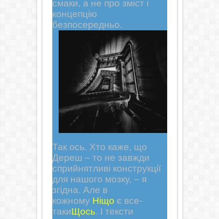
смаки, а не про зміст і
концепцію
безпосередньо.
Так ось. Хто каже, що
Дереш – то не завжди
сприйнятливі конструкції
для нашого мозку, – я
згідна. Але в
кожному
Ніщо
є все-
таки
Щось
. І тексти